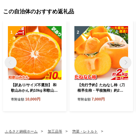
この自治体のおすすめ返礼品
1
2
【訳あり/サイズ不選別】 和
【先行予約】たねなし柿（刀
歌山みかん 約10kg 和歌山県
根早生柿・平核無柿）約2kg
産 《11月中旬から1月中旬に
（9～12玉前後）《2026年9
10,000円
7,000円
寄附金額
寄附金額
出荷予定(土日祝除く)》たっ
月中旬-11月上旬頃出荷》 和
ぷり ご家庭用 2L～2S 産地
歌山県 紀の川市 種なし柿 産
直送 みかん 旬 蜜柑 ミカン
地直送 柿 果物 フルーツ 2L
柑橘 果物 フルーツ 和歌山県
～Mサイズ カキ
紀の川市
ふるさと納税ホーム
加工品等
惣菜・レトルト