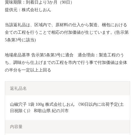
賞味期限：到着日より3か月（90日）
提供元：株式会社しおん
当該返礼品は、区域内で、原材料の仕入から製造、梱包における
全ての工程を行うことで相応の付加価値が生じています。(告示第
5条第3号に該当)
地場産品基準 告示第5条第3号に適合 適合理由：製造工程のう
ち、調味から仕上げまでの工程を市内で行う事で付加価値は全体
の半分を一定以上上回る
返礼品名
山椒穴子 1袋 100g 株式会社しおん 《90日以内に出荷予定(土
日祝除く)》 和歌山県 紀の川市
内容量