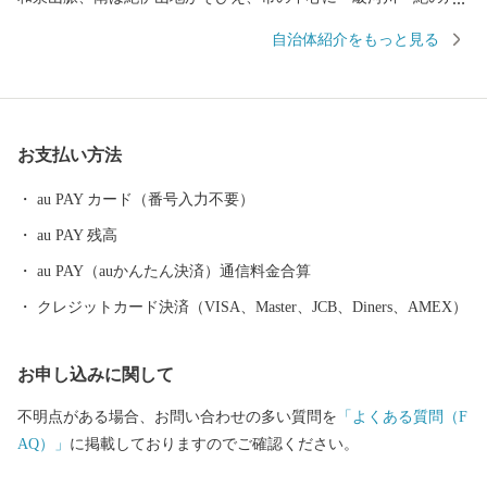
が流れています。豊かな大地と暖かな気候に恵まれ、豊富な種類
自治体紹介をもっと見る
の農産物が栽培されています。トップブランド「あら川の桃」を
はじめ、いちじく、かき、いちご、キウイフルーツ、はっさくな
ど果物の生産量・品質は日本でもトップクラス。紀の川市は一年
を通しておいしい果物がたくさんあるフルーツ王国です。また、
お支払い方法
ねこの駅長で有名な貴志駅があり、海外からも多くの観光客が訪
れています。
au PAY カード（番号入力不要）
au PAY 残高
au PAY（auかんたん決済）通信料金合算
クレジットカード決済（VISA、Master、JCB、Diners、AMEX）
お申し込みに関して
不明点がある場合、お問い合わせの多い質問を
「よくある質問（F
AQ）」
に掲載しておりますのでご確認ください。