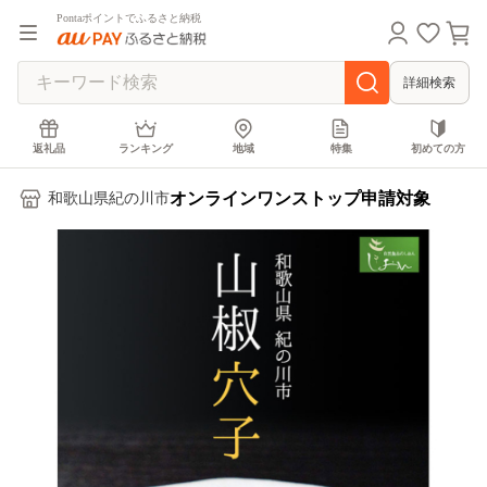
Pontaポイントでふるさと納税
詳細検索
返礼品
ランキング
地域
特集
初めての方
オンラインワンストップ申請対象
和歌山県紀の川市