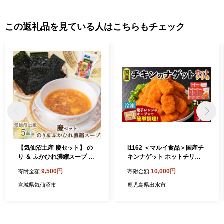
この返礼品を見ている人はこちらもチェック
【気仙沼土産 慶セット】 の
i1162 ＜マルイ食品＞国産チ
り ＆ ふかひれ濃縮スープ 計
キンナゲット ホットチリ味
5品 詰め合わせ [気仙沼市物
(250g×5袋・計1.25kg) チキ
9,500円
10,000円
寄附金額
寄附金額
産振興協会 宮城県 気仙沼市
ン ナゲット 鶏肉 ムネ肉 ササ
20566322] お土産 のり 海苔
ミ 簡単調理 冷凍 おかず 冷凍
宮城県気仙沼市
鹿児島県出水市
ふかひれ フカヒレ 鱶鰭 スー
食品 お弁当 おつまみ お惣菜
プ フカヒレスープ セット 常
【スーパーよしだ】
温