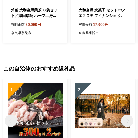
焙煎 大和当帰葉茶 ３袋セッ
大和当帰 焼菓子 セット 中／
ト／津田瑞苑 ハーブ工房瑞
エクステ フィナンシェ クッ
苑 お茶 ほうじ茶化 身体ポッ
キー お茶 プレゼント お土産
20,000円
17,000円
寄附金額
寄附金額
カポカ 奈良県 宇陀市
お取り寄せ 奈良県 宇陀市
奈良県宇陀市
奈良県宇陀市
この自治体のおすすめ返礼品
1
2