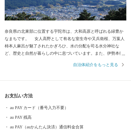
奈良県の北東部に位置する宇陀市は、大和高原と呼ばれる緑豊か
なまちです。 女人高野として有名な室生寺や又兵衛桜、万葉人
柿本人麻呂が魅了されたかぎろひ、水の分配を司る水分神社な
ど、歴史と自然が暮らしの中に息づいています。また、伊勢本街
道の宿場町として栄え、当時のにぎわいぶりを伝える街並みは、
自治体紹介をもっと見る
古の旅人の思いを今も伝えています。 平成18年1月の合併によ
って「宇陀市」となってからは、日々新たな歴史を刻んでいま
す。 その原動力となっている「宇陀力（うだぢから）」をより伸
びやかに、そしてたくましくするため、みなさまからのご支援を
お支払い方法
お願いします。
au PAY カード（番号入力不要）
au PAY 残高
au PAY（auかんたん決済）通信料金合算