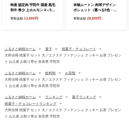
特産 認定肉 宇陀牛 国産 黒毛
本物ムートン 肉球デザイン
和牛 希少 上ホルモン 4～5種
ポシェット（選べる5色・内
約300g×2 / 宇陀 山繁 ふるさ
側3種類） ／西勝毛皮 ムート
13,000円
28,000円
寄附金額
寄附金額
と納税 牛肉 焼肉 レア 人気 B
ンバッグ ショルダーバッグ
BQ ランキング おすすめ グ
レディース 肉球 猫 犬 アニマ
ルメ 肉 返礼品 商品 送料無料
ル かわいい ミニバッグ スマ
ホポシェット おしゃれ 軽量
お出かけ 旅行 選べるカラー
日本製 奈良県 宇陀市 ふるさ
ふるさと納税ホーム
菓子
焼菓子・チョコレート
と納税
大和当帰 焼菓子 セット 大／エクステ フィナンシェ クッキー お茶 プレゼン
ト お土産 お取り寄せ 奈良県 宇陀市
ふるさと納税ホーム
飲料類
お茶類
大和当帰 焼菓子 セット 大／エクステ フィナンシェ クッキー お茶 プレゼン
ト お土産 お取り寄せ 奈良県 宇陀市
ふるさと納税ホーム
ランキング
菓子ランキング
焼菓子・チョコレートランキング
大和当帰 焼菓子 セット 大／エクステ フィナンシェ クッキー お茶 プレゼン
ト お土産 お取り寄せ 奈良県 宇陀市