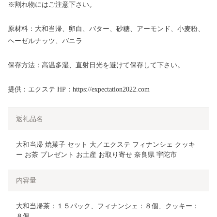
※割れ物にはご注意下さい。
原材料：大和当帰、卵白、バター、砂糖、アーモンド、小麦粉、
ヘーゼルナッツ、バニラ
保存方法：高温多湿、直射日光を避けて保存して下さい。
提供：エクステ HP：https://expectation2022.com
返礼品名
大和当帰 焼菓子 セット 大／エクステ フィナンシェ クッキ
ー お茶 プレゼント お土産 お取り寄せ 奈良県 宇陀市
内容量
大和当帰茶：１５パック、フィナンシェ：８個、クッキー：
８個