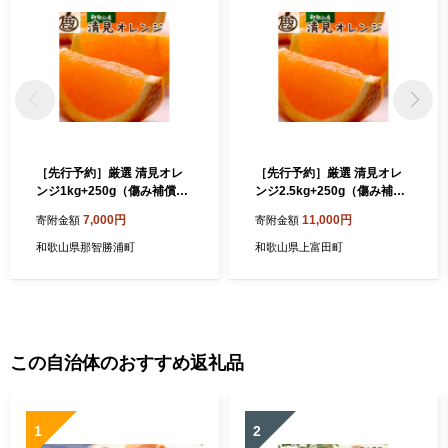
［先行予約］厳選 清見オレ
［先行予約］厳選 清見オレ
ンジ1kg+250g（傷み補償
ンジ2.5kg+250g（傷み補償
分）［光センサー食頃出荷］
分）［光センサー食頃出荷］
7,000円
11,000円
寄附金額
寄附金額
［樹上完熟きよみオレンジ・
［樹上完熟きよみオレンジ・
清見タンゴール・清美］［IK
清見タンゴール・清美］［IK
和歌山県那智勝浦町
和歌山県上富田町
E147］
E146］
この自治体のおすすめ返礼品
1
2