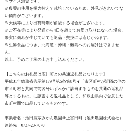
※サイズ混合です。
※農薬の使用を極力控えて栽培しているため、外見がきれいでな
い傾向がございます。
※天候等により出荷時期が前後する場合がございます。
※ご不在等により発送から4日を超えてお受け取りになった場合、
果実に傷みが生じていても返品・交換には応じかねます。
※生鮮食品につき、北海道・沖縄・離島へのお届けはできませ
ん。
以上、予めご了承の上お申し込みください。
【こちらのお礼品は広川町との共通返礼品となります】
平成31年総務省告示第179号第5条第8号イ「市区町村が近隣の他の
市区町村と共同で前各号いずれかに該当するものを共通の返礼品
等とするもの」に該当する返礼品として、和歌山県内で合意した
市町村間で出品しているものです。
事業者名：池田鹿蔵みかん農園＠上富田町（池田農園株式会社）
連絡先：0737-23-7070