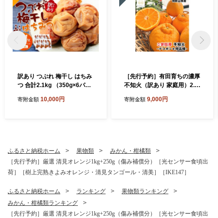
訳あり つぶれ 梅干し はちみ
［先行予約］有田育ちの濃厚
つ 合計2.1kg （350g×6パッ
不知火（訳あり 家庭用）2.5
ク）塩分 8％
kg［MS40］
10,000円
9,000円
寄附金額
寄附金額
ふるさと納税ホーム
果物類
みかん・柑橘類
［先行予約］厳選 清見オレンジ1kg+250g（傷み補償分）［光センサー食頃出
荷］［樹上完熟きよみオレンジ・清見タンゴール・清美］［IKE147］
ふるさと納税ホーム
ランキング
果物類ランキング
みかん・柑橘類ランキング
［先行予約］厳選 清見オレンジ1kg+250g（傷み補償分）［光センサー食頃出