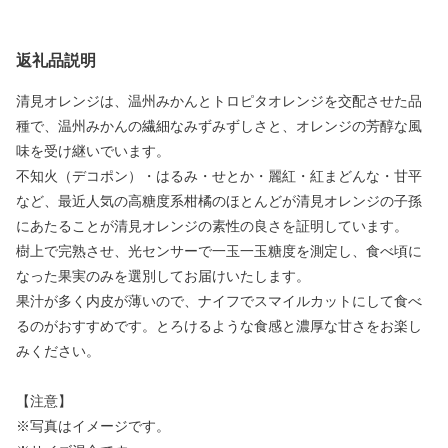
返礼品説明
清見オレンジは、温州みかんとトロピタオレンジを交配させた品
種で、温州みかんの繊細なみずみずしさと、オレンジの芳醇な風
味を受け継いでいます。
不知火（デコポン）・はるみ・せとか・麗紅・紅まどんな・甘平
など、最近人気の高糖度系柑橘のほとんどが清見オレンジの子孫
にあたることが清見オレンジの素性の良さを証明しています。
樹上で完熟させ、光センサーで一玉一玉糖度を測定し、食べ頃に
なった果実のみを選別してお届けいたします。
果汁が多く内皮が薄いので、ナイフでスマイルカットにして食べ
るのがおすすめです。とろけるような食感と濃厚な甘さをお楽し
みください。
【注意】
※写真はイメージです。