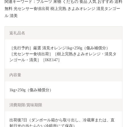
関連キーワード：フルーツ 果物 くだもの 食品 人気 おすすめ 送料
無料 光センサー食頃出荷 樹上完熟 きよみオレンジ 清見タンゴー
ル 清美
返礼品名
［先行予約］厳選 清見オレンジ1kg+250g（傷み補償分）
［光センサー食頃出荷］［樹上完熟きよみオレンジ・清見タ
ンゴール・清美］［IKE147］
内容量
1kg+250g（傷み補償分）
消費期限/賞味期限
出荷後7日（ダンボール箱から取り出し、冷蔵庫または、直
射日光の当たらない冷暗所にて保存）