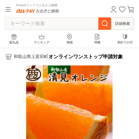
Pontaポイントでふるさと納税
詳細検索
返礼品
ランキング
地域
特集
初めての方
オンラインワンストップ申請対象
和歌山県上富田町