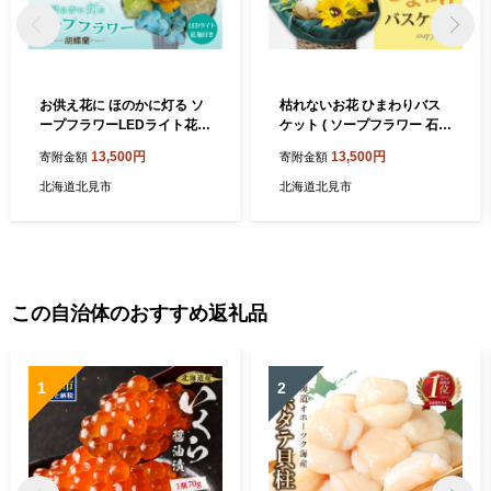
お供え花に ほのかに灯る ソ
枯れないお花 ひまわりバス
ープフラワーLEDライト花瓶
ケット ( ソープフラワー 石鹸
付き～胡蝶蘭～ ( ソープフラ
せっけん プレゼント 花 フラ
13,500円
13,500円
寄附金額
寄附金額
ワー 石鹸 せっけん 花 LEDラ
ワー ひまわり ヒマワリ フラ
イト 花瓶 胡蝶蘭 ミックス7
ワーギフト )【122-0003】
北海道北見市
北海道北見市
輪 乾電池 観賞用 お供え )【1
22-0004】
この自治体のおすすめ返礼品
1
2