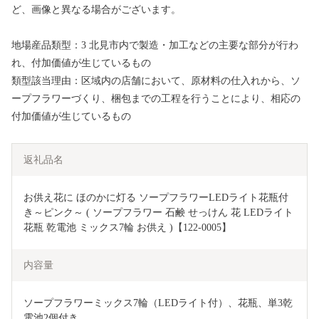
ど、画像と異なる場合がございます。
地場産品類型：3 北見市内で製造・加工などの主要な部分が行わ
れ、付加価値が生じているもの
類型該当理由：区域内の店舗において、原材料の仕入れから、ソ
ープフラワーづくり、梱包までの工程を行うことにより、相応の
付加価値が生じているもの
返礼品名
お供え花に ほのかに灯る ソープフラワーLEDライト花瓶付
き～ピンク～ ( ソープフラワー 石鹸 せっけん 花 LEDライト 
花瓶 乾電池 ミックス7輪 お供え )【122-0005】
内容量
ソープフラワーミックス7輪（LEDライト付）、花瓶、単3乾
電池2個付き