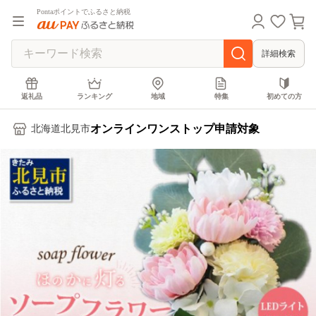
Pontaポイントでふるさと納税
詳細検索
返礼品
ランキング
地域
特集
初めての方
オンラインワンストップ申請対象
北海道北見市