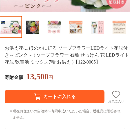
お供え花に ほのかに灯る ソープフラワーLEDライト花瓶付
き～ピンク～ ( ソープフラワー 石鹸 せっけん 花 LEDライト
花瓶 乾電池 ミックス7輪 お供え )【122-0005】
13,500
寄附金額
円
お気に入り
現在お住まいの自治体へ寄附申込いただいた場合、返礼品は贈答され
ません。