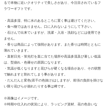
るで本物に近いクオリティで美しさがあり、今注目されているフ
ラワーギフトです。
・高温多湿、特に水のあるところに置く事は避けてください。
・食べ物ではありません。口に入れないようにして下さい。
・石けんで出来ていますが、洗濯・入浴・洗顔などには使用でき
ません。
・香りは商品によって強弱があります。また香りは時間とともに
薄れていきます。
・直射日光・蛍光灯を直に当てた場所や高温多湿及び著しい低温
は、型崩れ・色褪せの原因になります。
・気温が低くなりますと花びらが硬くなる場合があり、その状態
で触れますと割れてしまう事があります。
・だんだんと変色(若干の色抜け)はしますが、前項の負担を掛けな
い限り花びらが崩れたりする事は稀です。
※画像はイメージです。
※時期や仕入れの状況により、ラッピング資材、花の色合いな