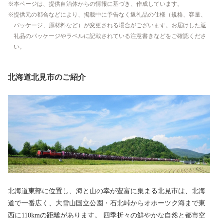
本ページは、提供自治体からの情報に基づき、作成しています。
提供元の都合などにより、掲載中に予告なく返礼品の仕様（規格、容量、
パッケージ、原材料など）が変更される場合がございます。お届けした返
礼品のパッケージやラベルに記載されている注意書きなどをご確認くださ
い。
北海道北見市のご紹介
北海道東部に位置し、海と山の幸が豊富に集まる北見市は、北海
道で一番広く、大雪山国立公園・石北峠からオホーツク海まで東
西に110kmの距離があります。 四季折々の鮮やかな自然と都市空