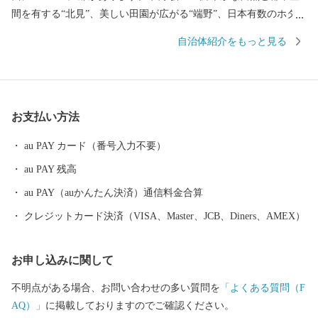
間を有する“北見”、美しい田園が広がる“端野”、日本有数のホタテ
の産地として知られる"常呂"、北海道屈指の温泉郷・おんねゆ温
自治体紹介をもっと見る
泉がある“留辺蘂” の、それぞれ魅力にあふれた4つの地域が一つに
なったまちです。 ＜一時所得について＞ ふるさと納税により受け
取った返礼品の経済的利益は一時所得に該当します。 確定申告が
必要となる場合がありますので、ご注意ください。 詳細は最寄り
お支払い方法
の税務署にお問い合わせください。
au PAY カード（番号入力不要）
au PAY 残高
au PAY（auかんたん決済）通信料金合算
クレジットカード決済（VISA、Master、JCB、Diners、AMEX）
お申し込みに関して
不明点がある場合、お問い合わせの多い質問を
「よくある質問（F
AQ）」
に掲載しておりますのでご確認ください。