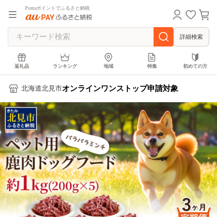
Pontaポイントでふるさと納税
詳細検索
返礼品
ランキング
地域
特集
初めての方
オンラインワンストップ申請対象
北海道北見市