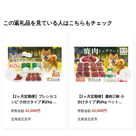
この返礼品を見ている人はこちらもチェック
【2ヶ月定期便】プレシカコ
【2ヶ月定期便】鹿肉三昧 小
ンビ 小分けタイプ 約2kg ペ
分けタイプ 約2kg ペット用
ット用鹿肉ドッグフード ( 肉
鹿肉ドッグフード ( 肉類 肉
41,000円
42,000円
寄附金額
寄附金額
類 肉 鹿肉 動物 ペット ドッ
鹿肉 ペット ドッグフード 小
グフード 小分け セット 定期
分け セット 定期便 )【999-0
北海道北見市
北海道北見市
便 )【999-0221】
224】