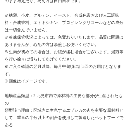
のまま与えたり、与え方は自由自在です。
※糖類、小麦、グルテン、イースト、合成色素および人工調味
料・合成香料、エトキシキン、プロピレングリコールなどの成分
は一切含んでいません。
※冷凍保管状況によっては、色変わりいたします。品質に問題は
ありませんが、心配の方は湯煎しお使いください。
※生肉が初めての場合は、お腹が緩む場合がございます。湯煎等
を行い徐々に慣らしてあげてください。
※ご入金確認の翌月以降、毎月中旬頃に計3回のお届けとなりま
す。
※画像はイメージです。
地場産品類型：2 北見市内で原材料の主要な部分が生産されたも
の
類型該当理由：区域内に生息するエゾシカの肉を主要な原材料と
して、重量の半分以上の割合を使用して製造したペットフードで
ある