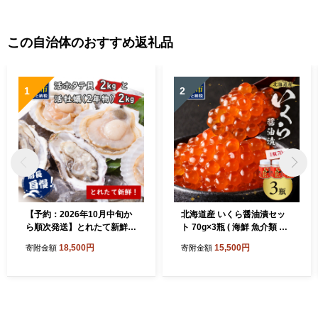
この自治体のおすすめ返礼品
1
2
【予約：2026年10月中旬か
北海道産 いくら醤油漬セッ
ら順次発送】とれたて新鮮！
ト 70g×3瓶 ( 海鮮 魚介類 魚
活ホタテ貝2kgと活牡蠣2年
卵 鮭卵 いくら イクラ 醤油
18,500円
15,500円
寄附金額
寄附金額
物2kg ( 海鮮 魚介 貝 帆立 ほ
醤油漬け 海鮮丼 小分け 瓶詰
たて ホタテ カキ かき 牡蠣
め 北海道 贈答 ギフト プレゼ
セット BBQ )【114-0014-20
ント 贈り物 お中元 御中元 )
26】
【035-0024】