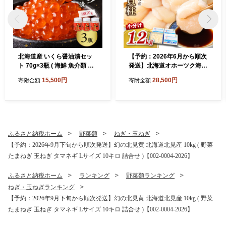
北海道産 いくら醤油漬セッ
【予約：2026年6月から順次
ト 70g×3瓶 ( 海鮮 魚介類 魚
発送】北海道オホーツク海産
卵 鮭卵 いくら イクラ 醤油
ホタテ貝柱 1.2kg 生食用 ( 海
15,500円
28,500円
寄附金額
寄附金額
醤油漬け 海鮮丼 小分け 瓶詰
鮮 魚介 魚介類 貝 ほたて 刺
め 北海道 贈答 ギフト プレゼ
身 貝柱 海鮮丼 贈答 ギフト
ント 贈り物 お中元 御中元 )
小分け 帆立貝柱 人気 ふるさ
【035-0024】
と納税 ホタテ )【037-002
1】
ふるさと納税ホーム
野菜類
ねぎ・玉ねぎ
【予約：2026年9月下旬から順次発送】幻の北見黄 北海道北見産 10kg ( 野菜
たまねぎ 玉ねぎ タマネギ Lサイズ 10キロ 詰合せ )【002-0004-2026】
ふるさと納税ホーム
ランキング
野菜類ランキング
ねぎ・玉ねぎランキング
【予約：2026年9月下旬から順次発送】幻の北見黄 北海道北見産 10kg ( 野菜
たまねぎ 玉ねぎ タマネギ Lサイズ 10キロ 詰合せ )【002-0004-2026】