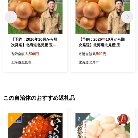
【予約：2026年10月から順
【予約：2026年10月から順
次発送】北海道北見産 玉ね
次発送】北海道北見産 玉ね
ぎ 10kg ( 野菜 たまねぎ タマ
ぎ 15kg ( 野菜 たまねぎ タマ
6,500円
8,500円
寄附金額
寄附金額
ネギ 玉葱 玉ねぎ 甘い Lサイ
ネギ 玉葱 玉ねぎ 甘い Lサイ
ズ 10キロ 玉ねぎ生産量日本
ズ 15キロ 玉ねぎ生産量日本
北海道北見市
北海道北見市
一 )【002-0009-2026】
一 )【002-0010-2026】
この自治体のおすすめ返礼品
1
2