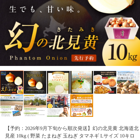
【予約：2026年9月下旬から順次発送】幻の北見黄 北海道北
見産 10kg ( 野菜 たまねぎ 玉ねぎ タマネギ Lサイズ 10キロ