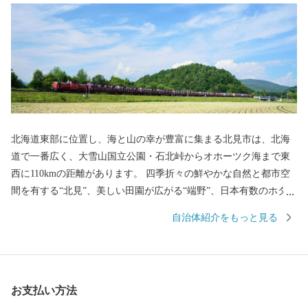
北海道東部に位置し、海と山の幸が豊富に集まる北見市は、北海
道で一番広く、大雪山国立公園・石北峠からオホーツク海まで東
西に110kmの距離があります。 四季折々の鮮やかな自然と都市空
間を有する“北見”、美しい田園が広がる“端野”、日本有数のホタテ
の産地として知られる"常呂"、北海道屈指の温泉郷・おんねゆ温
自治体紹介をもっと見る
泉がある“留辺蘂” の、それぞれ魅力にあふれた4つの地域が一つに
なったまちです。 ＜一時所得について＞ ふるさと納税により受け
取った返礼品の経済的利益は一時所得に該当します。 確定申告が
必要となる場合がありますので、ご注意ください。 詳細は最寄り
お支払い方法
の税務署にお問い合わせください。