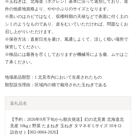
※玉ねぎは、北海道（ホクレン）基準に沿って選別しており、道
外の他産地規格より、やや小ぶりのサイズとなります。
※黒いのはカビではなく、収穫時期の天候などで表面に付く土の
シミのようなものであり、皮をむいていただければ、問題なくお
召し上がりいただけます。
※保存方法：直射日光を避け、風通しよくて、涼しく暗い場所で
保管してください。
※検品には最善を尽くしておりますが機械等による傷、ムケはご
了承ください。
地場産品類型：1 北見市内において生産されたもの
類型該当理由：区域内の畑で栽培された玉ねぎである
返礼品名
【予約：2026年9月下旬から順次発送】幻の北見黄 北海道北
見産 10kg ( 野菜 たまねぎ 玉ねぎ タマネギ Lサイズ 10キロ 
詰合せ )【002-0004-2026】