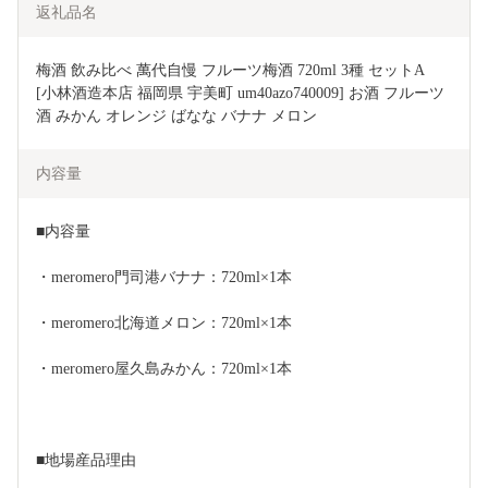
返礼品名
梅酒 飲み比べ 萬代自慢 フルーツ梅酒 720ml 3種 セットA  
[小林酒造本店 福岡県 宇美町 um40azo740009] お酒 フルーツ
酒 みかん オレンジ ばなな バナナ メロン
内容量
■内容量
・meromero門司港バナナ：720ml×1本
・meromero北海道メロン：720ml×1本
・meromero屋久島みかん：720ml×1本
■地場産品理由