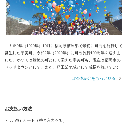
大正9年（1920年）10月に福岡県糟屋郡で最初に町制を施行して
誕生した宇美町。令和2年（2020年）に町制施行100周年を迎えま
した。かつては炭鉱の町として栄えた宇美町も、現在は福岡市の
ベッドタウンとして、また、軽工業地域として成長を続けていま
す。 さらに、一本松公園などの豊かな自然や、宇美八幡宮・古
自治体紹介をもっと見る
代山城大野城跡などの歴史的・文化的資源が残る、過去と現在が
融合した歴史ロマンあふれる町です。 ▼URL https://www.town.um
i.lg.jp/site/kankousab-site/
お支払い方法
au PAY カード（番号入力不要）