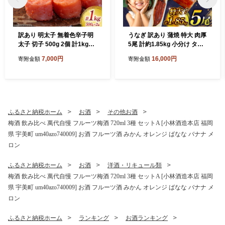
訳あり 明太子 無着色辛子明
うなぎ 訳あり 蒲焼 特大 肉厚
太子 切子 500g 2個 計1kg
5尾 計約1.85kg 小分け タレ
[木村食品 福岡県 宇美町 um
山椒付き [大黒物産 福岡県 宇
7,000円
16,000円
寄附金額
寄附金額
40beg040001] 辛子明太子
美町 um40bak830010] 不揃
小分け めんたいこ 辛子めん
い 規格外 鰻 ウナギ unagi う
たいこ ご飯のお供 おつまみ
なぎ蒲焼 鰻蒲焼き 蒲焼き か
おかず 家庭用 冷凍 訳アリ
ば焼き 真空パック 個包装 冷
凍
ふるさと納税ホーム
お酒
その他お酒
梅酒 飲み比べ 萬代自慢 フルーツ梅酒 720ml 3種 セットA [小林酒造本店 福岡
県 宇美町 um40azo740009] お酒 フルーツ酒 みかん オレンジ ばなな バナナ メ
ロン
ふるさと納税ホーム
お酒
洋酒・リキュール類
梅酒 飲み比べ 萬代自慢 フルーツ梅酒 720ml 3種 セットA [小林酒造本店 福岡
県 宇美町 um40azo740009] お酒 フルーツ酒 みかん オレンジ ばなな バナナ メ
ロン
ふるさと納税ホーム
ランキング
お酒ランキング