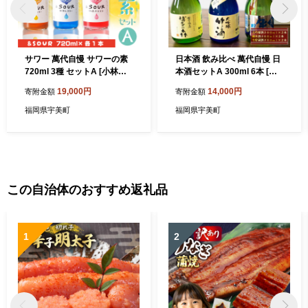
サワー 萬代自慢 サワーの素
日本酒 飲み比べ 萬代自慢 日
720ml 3種 セットA [小林酒
本酒セットA 300ml 6本 [小
造本店 福岡県 宇美町 um40a
林酒造本店 福岡県 宇美町 u
19,000円
14,000円
寄附金額
寄附金額
zo740011] お酒 フルーツサ
m40azo740001] お酒 大吟醸
ワー
純米酒 生貯蔵酒 辛口
福岡県宇美町
福岡県宇美町
この自治体のおすすめ返礼品
1
2