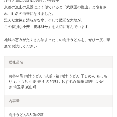
渓谷と周辺の紅葉の美しい景観が
京都の嵐山の風景によく似ていると「武蔵国の嵐山」と命名さ
れ、町名の由来になりました。
澄んだ空気と清らかな水、そして肥沃な大地が、
この特別な小麦「農林61号」を大切に育んでいます。
地域の恵みがたくさん詰まったこの肉汁うどんを、ぜひ一度ご家
庭でお試しください！
返礼品名
農林61号 肉汁うどん 3人前 2箱 肉汁 うどん 干しめん もっち
り もちもち 小麦 香り のど越し おすすめ 簡単 調理  つゆ付
き 埼玉県 嵐山町
内容量
肉汁うどん3人前×2箱