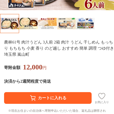
農林61号 肉汁うどん 3人前 2箱 肉汁 うどん 干しめん もっち
り もちもち 小麦 香り のど越し おすすめ 簡単 調理 つゆ付き
埼玉県 嵐山町
12,000
寄附金額
円
決済から2週間程度で発送
お気に入り
現在お住まいの自治体へ寄附申込いただいた場合、返礼品は贈答され