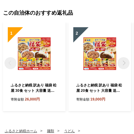
011]
この自治体のおすすめ返礼品
1
2
ふるさと納税 訳あり 福袋 松
ふるさと納税 訳あり 福袋 松
屋 30食 セット 大容量 送料
屋 20食 セット 大容量 送料
無料 非常食 牛めし 豚めし カ
無料 非常食 牛めし 豚めし カ
26,000円
19,000円
寄附金額
寄附金額
レー シュクメルリ 食品 惣菜
レー シュクメルリ 食品 惣菜
レンジ 時短 牛丼 牛肉 冷凍
レンジ 時短 牛丼 牛肉 冷凍
おかず 埼玉県嵐山町
おかず 埼玉県嵐山町
ふるさと納税ホーム
麺類
うどん