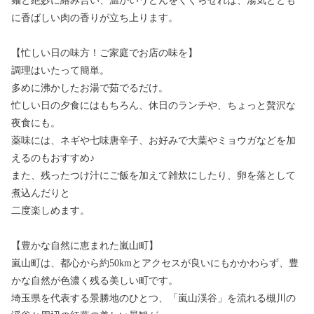
麺と絶妙に絡み合い、温かいうどんをくぐらせれば、湯気ととも
に香ばしい肉の香りが立ち上ります。
【忙しい日の味方！ご家庭でお店の味を】
調理はいたって簡単。
多めに沸かしたお湯で茹でるだけ。
忙しい日の夕食にはもちろん、休日のランチや、ちょっと贅沢な
夜食にも。
薬味には、ネギや七味唐辛子、お好みで大葉やミョウガなどを加
えるのもおすすめ♪
また、残ったつけ汁にご飯を加えて雑炊にしたり、卵を落として
煮込んだりと
二度楽しめます。
【豊かな自然に恵まれた嵐山町】
嵐山町は、都心から約50kmとアクセスが良いにもかかわらず、豊
かな自然が色濃く残る美しい町です。
埼玉県を代表する景勝地のひとつ、「嵐山渓谷」を流れる槻川の