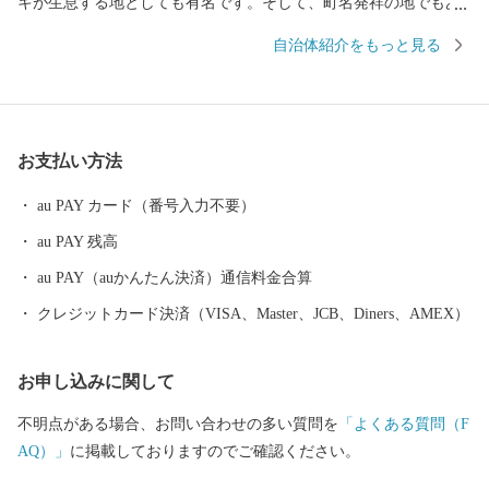
キが生息する地としても有名です。そして、町名発祥の地でもあ
る武蔵嵐山渓谷周辺樹林地は、平成8年にさいたま緑のトラスト保
自治体紹介をもっと見る
全第3号地（面積13.5ha）に指定され、翌9年には保全のための公有
地化が完了。町と町民が一体となり当地の自然の保全・活用を進
めています。 【嵐山渓谷】 武蔵嵐山渓谷は、その地形的な特徴
から、秩父の長瀞岩畳に例えて「武蔵長瀞」と呼ばれていたこと
お支払い方法
もあるようです。現在使われている「武蔵嵐山」は、昭和3年に当
地を訪れた本多静六林学博士により名付けられたものです。本多
au PAY カード（番号入力不要）
博士は渓谷の最下流部にある槻川橋より、渓谷と周囲の赤松林の
au PAY 残高
美しい景観を眺め、その様子が京都の「嵐山（あらしやま）」に
大変よく似ているということで、「武蔵国の嵐山」という意味で
au PAY（auかんたん決済）通信料金合算
命名されたということです。この地名は後に、当町の町名にも採
クレジットカード決済（VISA、Master、JCB、Diners、AMEX）
用され「嵐山町（らんざんまち）」となりました。渓谷の半島部
分にはそのことを記念する「嵐山町名発祥之地」が建立されてい
お申し込みに関して
ます。
不明点がある場合、お問い合わせの多い質問を
「よくある質問（F
AQ）」
に掲載しておりますのでご確認ください。