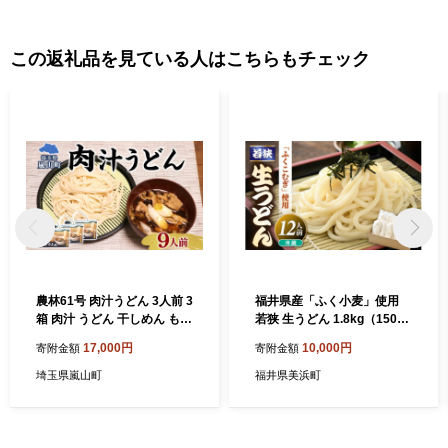
この返礼品を見ている人はこちらもチェック
農林61号 肉汁うどん 3人前 3
福井県産「ふく小麦」使用
箱 肉汁 うどん 干しめん もっ
若狭 生うどん 1.8kg（150g×
ちり もちもち 小麦 香り のど
12玉）もっちり コシ のど越
17,000円
10,000円
寄附金額
寄附金額
越し おすすめ 簡単 調理 つゆ
しツルツル 手打ち 生麺 麺類
付き 埼玉県 嵐山町
釜揚げ 簡単調理 美味しいう
埼玉県嵐山町
福井県美浜町
どん 敬老の日 離乳食 子供の
日 お歳暮 お中元 ギフト プレ
ゼント お礼 母の日 父の日 年
越し 送料無料 大容量 [m04-a