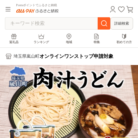
Pontaポイントでふるさと納税
詳細検索
返礼品
ランキング
地域
特集
初めての方
オンラインワンストップ申請対象
埼玉県嵐山町