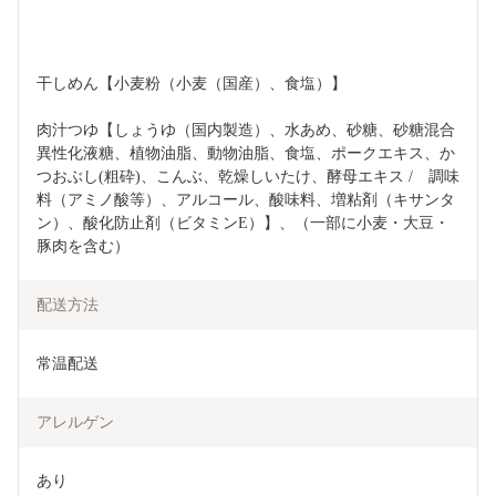
干しめん【小麦粉（小麦（国産）、食塩）】
肉汁つゆ【しょうゆ（国内製造）、水あめ、砂糖、砂糖混合
異性化液糖、植物油脂、動物油脂、食塩、ポークエキス、か
つおぶし(粗砕)、こんぶ、乾燥しいたけ、酵母エキス /　調味
料（アミノ酸等）、アルコール、酸味料、増粘剤（キサンタ
ン）、酸化防止剤（ビタミンE）】、（一部に小麦・大豆・
豚肉を含む）
配送方法
常温配送
アレルゲン
あり