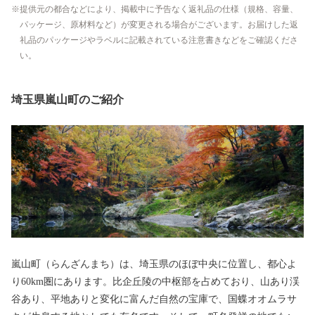
提供元の都合などにより、掲載中に予告なく返礼品の仕様（規格、容量、
パッケージ、原材料など）が変更される場合がございます。お届けした返
礼品のパッケージやラベルに記載されている注意書きなどをご確認くださ
い。
埼玉県嵐山町のご紹介
嵐山町（らんざんまち）は、埼玉県のほぼ中央に位置し、都心よ
り60km圏にあります。比企丘陵の中枢部を占めており、山あり渓
谷あり、平地ありと変化に富んだ自然の宝庫で、国蝶オオムラサ