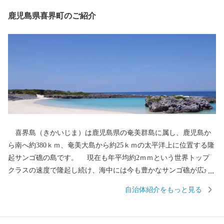
鹿児島県喜界町のご紹介
喜界島（きかいじま）は鹿児島県の奄美群島に属し、鹿児島か
ら南へ約380ｋｍ、奄美大島から約25ｋｍの太平洋上に位置する隆
起サンゴ礁の島です。 現在も年平均約2ｍｍという世界トップ
クラスの速度で隆起し続け、海中には今も豊かなサンゴ礁が広が
っています。 サンゴのミネラルを豊富に含んだ土壌での農業や
自治体紹介をもっと見る
サンゴの化石を利用した石垣など、島民の生活はサンゴと共に育
まれてきました。 周囲48.6ｋｍ、面積56.94ｋ㎡の小さな島で、
険しい山や河川はなく中央部には段丘が広がり一番高いところで