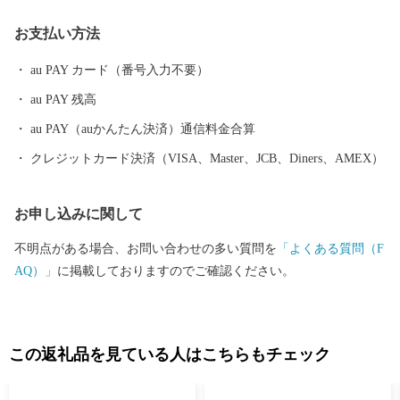
も標高は211ｍしかなく、平坦な島といえます。主な産業はサトウ
お支払い方法
キビを中心とした農業で中でも、白ゴマの生産量は国内一のシェ
アを誇ります。
au PAY カード（番号入力不要）
au PAY 残高
au PAY（auかんたん決済）通信料金合算
クレジットカード決済（VISA、Master、JCB、Diners、AMEX）
お申し込みに関して
不明点がある場合、お問い合わせの多い質問を
「よくある質問（F
AQ）」
に掲載しておりますのでご確認ください。
この返礼品を見ている人はこちらもチェック