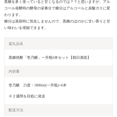
黒糖を多く使っていると甘くなるのでは？？と思いますが、アル
コール発酵時の酵母の栄養分で糖分はアルコールと炭酸ガスに変
わります。
糖分は蒸留時に気化しませんので、黒糖のほのかに甘い香りと甘
い味わいを堪能できます。
返礼品名
黒糖焼酎「壱乃醸」一升瓶6本セット【朝日酒造】
内容量
壱乃醸　25度・1800ml(一升瓶)×6本
※２週間を目処に発送
配送方法