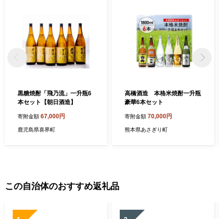
黒糖焼酎「飛乃流」一升瓶6
高橋酒造 本格米焼酎一升瓶
本セット【朝日酒造】
豪華6本セット
67,000円
70,000円
寄附金額
寄附金額
鹿児島県喜界町
熊本県あさぎり町
この自治体のおすすめ返礼品