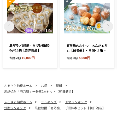
1
2
島ザラメ(粗糖・きび砂糖)50
喜界島のおやつ あんだぁぎ
0g×13袋【喜界島産】
ぃ【個包装】＜８個×１箱＞
10,000円
5,000円
寄附金額
寄附金額
ふるさと納税ホーム
お酒
焼酎
黒糖焼酎「壱乃醸」一升瓶6本セット【朝日酒造】
ふるさと納税ホーム
ランキング
お酒ランキング
焼酎ランキング
黒糖焼酎「壱乃醸」一升瓶6本セット【朝日酒造】