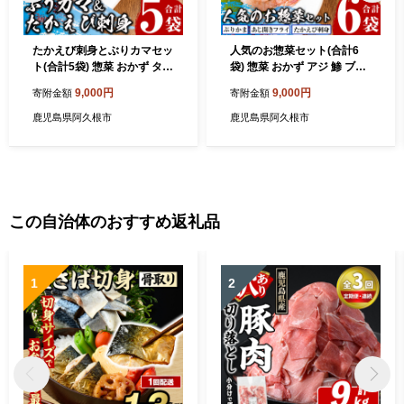
たかえび刺身とぶりカマセッ
人気のお惣菜セット(合計6
ト(合計5袋) 惣菜 おかず タカ
袋) 惣菜 おかず アジ 鯵 ブリ
エビ ブリ 鰤 刺身 薩摩甘エビ
鰤 フライ たかえび タカエビ
9,000円
9,000円
寄附金額
寄附金額
冷凍 塩焼き 煮つけ 詰め合わ
揚げ物 魚 魚介 冷凍 塩焼き
せ セット【まちの灯台阿久
煮つけ 詰め合わせ セット
鹿児島県阿久根市
鹿児島県阿久根市
根】akn027-25
【まちの灯台阿久根】akn02
7-27
この自治体のおすすめ返礼品
1
2