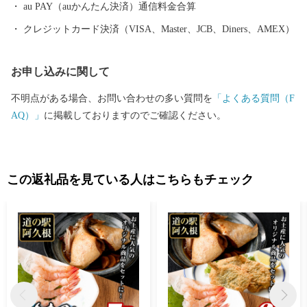
の焼酎文化は，この八丈島から広がったとされています。 その
au PAY（auかんたん決済）通信料金合算
ルーツである阿久根市の芋焼酎は，現在３つの酒蔵で伝統を継承
クレジットカード決済（VISA、Master、JCB、Diners、AMEX）
しながら，丹精込めて製造されています。 ～日本人初のミシュラ
ン一つ星のシェフを育んだ阿久根～ 日本人で初めてパリでミシ
お申し込みに関して
ュランガイドの一つ星を獲得し，また，２００８年の北海道洞爺
湖サミットで総料理長を務めた中村勝宏シェフ。阿久根が生ん
不明点がある場合、お問い合わせの多い質問を
「よくある質問（F
だ，日本が誇る食の偉人です。また，中村シェフを尊敬し，料理
AQ）」
に掲載しておりますのでご確認ください。
人となった伊地知雅シェフが本場フランスで経営する「ラ・カシ
ェット」も一つ星を獲得しています。 阿久根市は，豊富な海の
幸山の幸と万葉集にも詠まれた日本三大急潮の一つ黒之瀬戸，野
生鹿が棲む海水浴場として人気の高い沖に浮かぶ無人島，阿久根
この返礼品を見ている人はこちらもチェック
大島などを有する「みどこい※１」満載のまちです。 ※１みどこ
いとは，阿久根の方言で，中心の良いところを指すことばで，
「魅(み)どころ・美(み)どころ・味(み)どころ・見(み)どころ」を
意味します。