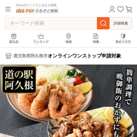
Pontaポイントでふるさと納税
詳細検索
返礼品
ランキング
地域
特集
初めての方
オンラインワンストップ申請対象
鹿児島県阿久根市