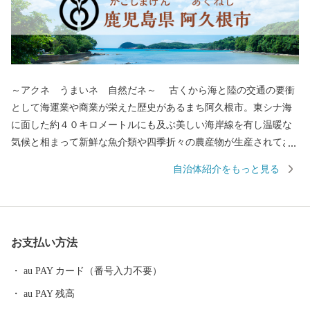
～アクネ うまいネ 自然だネ～ 古くから海と陸の交通の要衝
として海運業や商業が栄えた歴史があるまち阿久根市。東シナ海
に面した約４０キロメートルにも及ぶ美しい海岸線を有し温暖な
気候と相まって新鮮な魚介類や四季折々の農産物が生産されてお
り，「アクネ うまいネ 自然だネ」の統一ブランドで全国に
自治体紹介をもっと見る
「食のまち阿久根」として知られており，「うに丼祭り」「伊勢
えび祭り」「華のＢＢＱ ＡＫＵＮＥ」など，食のイベントに取
り組み，定着してきています。 ～焼酎を関東に伝えた阿久根～
嘉永６（１８５３）年，八丈島に密貿易の罪で流された阿久根の
お支払い方法
丹宗庄右衛門は，島津藩御用の回漕問屋。 その丹宗庄右衛門
は，八丈島でも栽培されていたさつまいもで造る焼酎の製法を伝
au PAY カード（番号入力不要）
え，島の方々から“さつまじい”と呼ばれ尊敬されていました。現
au PAY 残高
在でもその功績は島酒の碑として現地に残されており，関東圏へ