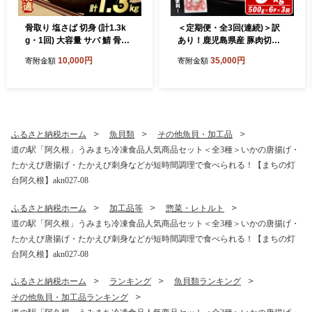
骨取り 塩さば 切身 (計1.3k
＜定期便・全3回(連続)＞訳
g・1回) 大容量 サバ 鯖 骨ぬ
あり！鹿児島県産 豚肉切り
き 骨抜き 骨なし 海産物 海鮮
落とし (計9kg) 切り落とし
10,000円
35,000円
寄附金額
寄附金額
おかず 惣菜 焼き魚 お弁当 切
こま切れ 国産 鹿児島県産 豚
り身 ジップロック チャック
肉 ブタ おかず バラ肉 個包装
付き袋 小分け 簡単調理 【グ
小分け 薄切り 切り落し 切落
ローバルフーズ】akn061-40
し 冷凍配送 小間切れ コマ 訳
アリ 【スターゼン】akn042-
53
ふるさと納税ホーム
魚貝類
その他魚貝・加工品
道の駅「阿久根」うみまち冷凍食品人気商品セット＜全3種＞いかの唐揚げ・
たかえび唐揚げ・たかえび刺身などが短時間調理で食べられる！【まちの灯
台阿久根】akn027-08
ふるさと納税ホーム
加工品等
惣菜・レトルト
道の駅「阿久根」うみまち冷凍食品人気商品セット＜全3種＞いかの唐揚げ・
たかえび唐揚げ・たかえび刺身などが短時間調理で食べられる！【まちの灯
台阿久根】akn027-08
ふるさと納税ホーム
ランキング
魚貝類ランキング
その他魚貝・加工品ランキング