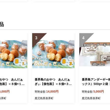
品
3
4
おやつ あんだぁ
喜界島のおやつ あんだぁ
喜界島アンダーギー
包装】＜８個×１箱
ぎぃ【個包装】＜８個×３箱
ックス）500g×２袋
＞
商店】
5,000円
14,000円
5,000円
寄附金額
寄附金額
喜界町
鹿児島県喜界町
鹿児島県喜界町