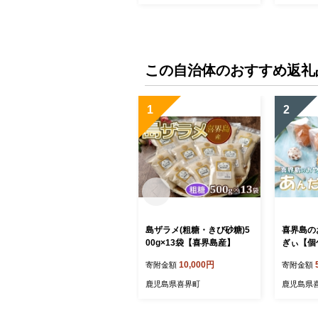
この自治体のおすすめ返礼
1
2
島ザラメ(粗糖・きび砂糖)5
喜界島の
00g×13袋【喜界島産】
ぎぃ【個
＞
10,000円
寄附金額
寄附金額
鹿児島県喜界町
鹿児島県