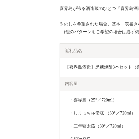
喜界島が誇る酒造蔵のひとつ『喜界島酒
※のしを希望された場合、基本「表書き
(他のパターンをご希望の場合は必ず備
返礼品名
【喜界島酒造】黒糖焼酎3本セット（
内容量
　・喜界島（25°／720ml）
　・しまっちゅ伝蔵 （30°／720ml）
　・三年寝太蔵（30°／720ml）