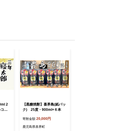
ml 2
【黒糖焼酎】喜界島(紙パッ
ルコー
ク) 25度・900ml×６本
20,000円
寄附金額
鹿児島県喜界町