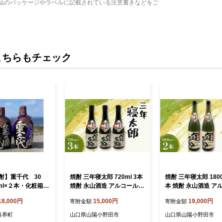
品のパッケージやラベルに記載されている注意書きなどをご
こちらもチェック
酎】重千代 30
焼酎 三年寝太郎 720ml 3本
焼酎 三年寝太郎 1800
ml×２本・化粧箱入
焼酎 永山酒造 アルコール
本 焼酎 永山酒造 ア
島酒造】
酒 晩酌 F6L-1366
ル 酒 晩酌 F6L-1369
18,000円
15,000円
19,000円
寄附金額
寄附金額
喜界町
山口県山陽小野田市
山口県山陽小野田市