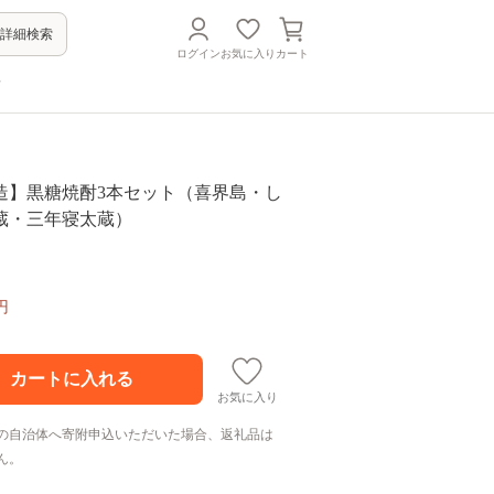
詳細検索
ログイン
お気に入り
カート
方
造】黒糖焼酎3本セット（喜界島・し
蔵・三年寝太蔵）
円
お気に入り
の自治体へ寄附申込いただいた場合、返礼品は
ん。