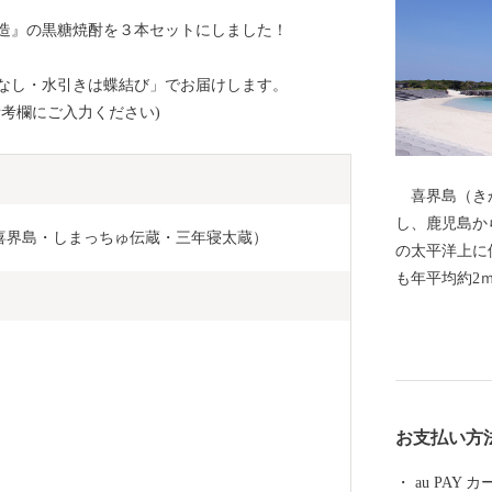
造』の黒糖焼酎を３本セットにしました！
なし・水引きは蝶結び」でお届けします。
考欄にご入力ください)
喜界島（きか
し、鹿児島か
喜界島・しまっちゅ伝蔵・三年寝太蔵）
の太平洋上に位
も年平均約2
し続け、海中
す。 サンゴのミネラルを豊富に含んだ土壌での農業
やサンゴの化
ンゴと共に育まれてきま
6.94ｋ㎡
お支払い方
には段丘が広
なく、平坦な
au PAY