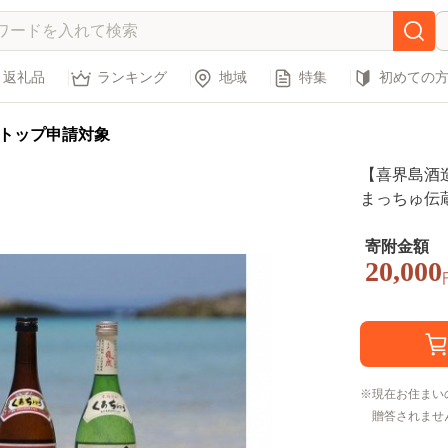
返礼品
ランキング
地域
特集
初めての
トップ申請対象
【喜界島酒
まっちゅ伝
寄附金額
20,000
現在お住まい
贈答されませ