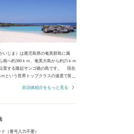
いじま）は鹿児島県の奄美群島に属
ら南へ約380ｋｍ、奄美大島から約25ｋｍ
置する隆起サンゴ礁の島です。 現在
ｍｍという世界トップクラスの速度で隆起
には今も豊かなサンゴ礁が広がっていま
自治体紹介をもっと見る
石を利用した石垣など、島民の生活はサ
した。 周囲48.6ｋｍ、面積5
の小さな島で、険しい山や河川はなく中央部
法
がり一番高いところでも標高は211ｍしか
島といえます。主な産業はサトウキビを
 カード（番号入力不要）