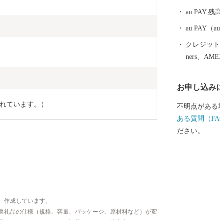
中心とした農
au PAY 残
シェアを誇り
au PAY
クレジットカ
ners、AM
お申し込み
れています。）
不明点がある
ある質問（FA
ださい。
、作成しています。
返礼品の仕様（規格、容量、パッケージ、原材料など）が変