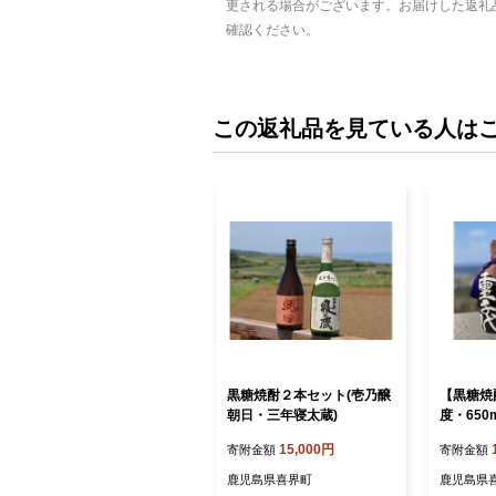
更される場合がございます。お届けした返礼
確認ください。
この返礼品を見ている人は
黒糖焼酎２本セット(壱乃醸
【黒糖焼
朝日・三年寝太蔵)
度・650
り【喜界
15,000円
寄附金額
寄附金額
鹿児島県喜界町
鹿児島県