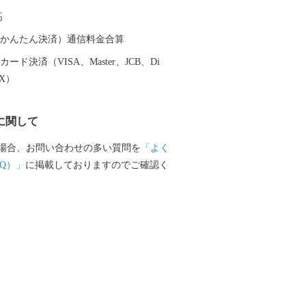
業で中でも、白ゴマの生産量は国内一の
高
ます。
（auかんたん決済）通信料金合算
ード決済（VISA、Master、JCB、Di
EX）
に関して
場合、お問い合わせの多い質問を
「よく
Q）」
に掲載しておりますのでご確認く