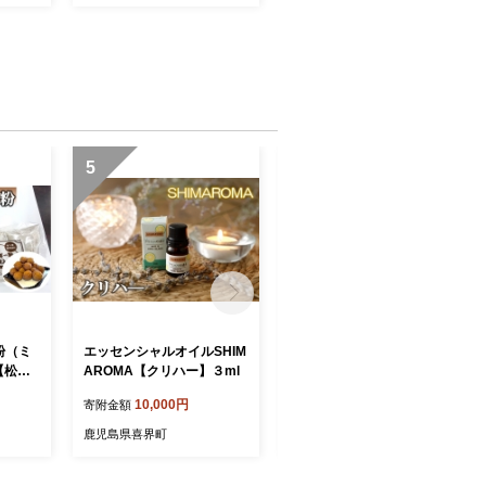
5
6
粉（ミ
エッセンシャルオイルSHIM
エッセンシャルオイルSHIM
【松村
AROMA【クリハー】３ml
AROMA【花良治みかん】
３ml
10,000円
14,000円
寄附金額
寄附金額
鹿児島県喜界町
鹿児島県喜界町