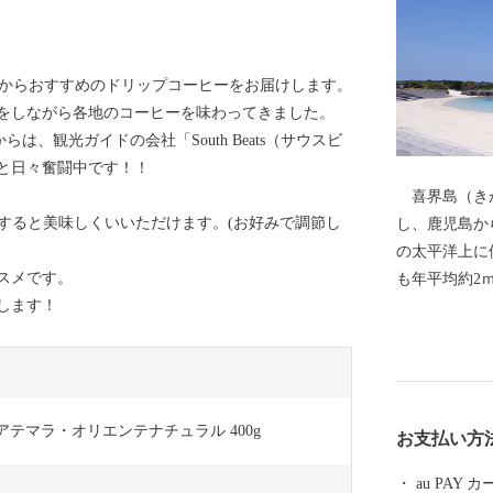
E」からおすすめのドリップコーヒーをお届けします。
をしながら各地のコーヒーを味わってきました。
、観光ガイドの会社「South Beats（サウスビ
と日々奮闘中です！！
喜界島（きか
リップすると美味しくいいただけます。(お好みで調節し
し、鹿児島か
の太平洋上に位
スメです。
も年平均約2
します！
し続け、海中
す。 サンゴのミネラルを豊富に含んだ土壌での農業
やサンゴの化
ンゴと共に育まれてきま
6.94ｋ㎡
テマラ・オリエンテナチュラル 400g
お支払い方
には段丘が広
なく、平坦な
au PAY