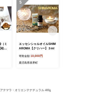
5
6
粉（ミ
エッセンシャルオイルSHIM
エッセンシャルオイルSHIM
【松村
AROMA【クリハー】３ml
AROMA【花良治みかん】
３ml
10,000円
14,000円
寄附金額
寄附金額
鹿児島県喜界町
鹿児島県喜界町
アテマラ・オリエンテナチュラル 400g