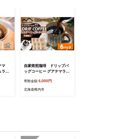
テマ
自家焙煎珈琲 ドリップバ
ュラル
ッグコーヒー グアテマラ・
オリエンテナチュラル 6袋
6,000円
寄附金額
《中深煎り》
北海道稚内市