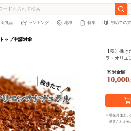
返礼品
ランキング
地域
特集
初めての
トップ申請対象
【粉】挽き
ラ・オリエン
寄附金額
10,000
現在お住まい
贈答されませ