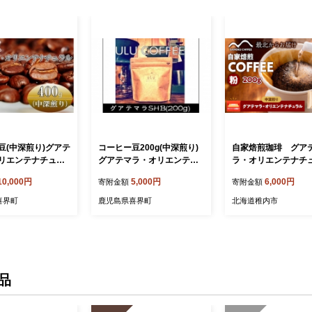
豆(中深煎り)グアテ
コーヒー豆200g(中深煎り)
自家焙煎珈琲 グア
リエンテナチュラ
グアテマラ・オリエンテナ
ラ・オリエンテナチ
チュラル
中深煎り(粉) 200g
10,000円
5,000円
6,000円
寄附金額
寄附金額
喜界町
鹿児島県喜界町
北海道稚内市
品