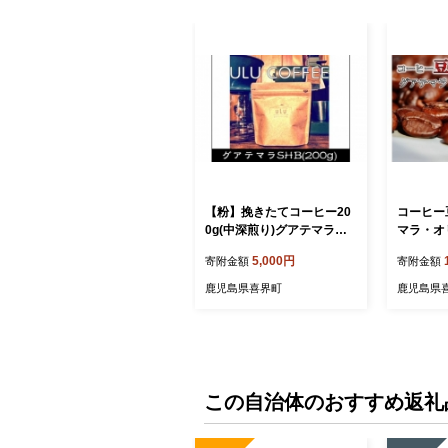
【粉】挽きたてコーヒー20
コーヒー
0g(中深煎り)グアテマラ・
マラ・オ
オリエンテナチュラル
ル 400g
5,000円
寄附金額
寄附金額
鹿児島県喜界町
鹿児島県
この自治体のおすすめ返礼