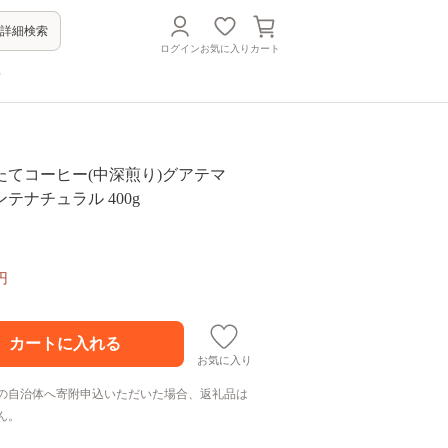
詳細検索
ログイン
お気に入り
カート
方
たてコーヒー(中深煎り)グアテマ
テナチュラル 400g
円
お気に入り
の自治体へ寄附申込いただいた場合、返礼品は
ん。