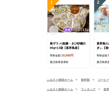
1
2
島ザラメ(粗糖・きび砂糖)5
喜界島の
00g×13袋【喜界島産】
ぎぃ【個
＞
10,000円
寄附金額
寄附金額
鹿児島県喜界町
鹿児島県
ふるさと納税ホーム
飲料類
コーヒ
ふるさと納税ホーム
ランキング
飲