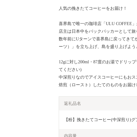
人気の挽きたてコーヒーをお届け！
喜界島で唯一の珈琲店「ULU COFFE
店主は日本中をバックパッカーとして旅
数年前にUターンで喜界島に戻ってきてからは
ーツ）」を立ち上げ、島を盛り上げよう
12gに対し200ml・87度のお湯でド
てください)
中深煎りなのでアイスコーヒーにもおス
焙煎（ロースト）したてのものをお届け
返礼品名
【粉】挽きたてコーヒー(中深煎り)グア
内容量