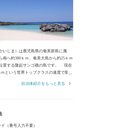
いじま）は鹿児島県の奄美群島に属
ら南へ約380ｋｍ、奄美大島から約25ｋｍ
置する隆起サンゴ礁の島です。 現在
ｍｍという世界トップクラスの速度で隆起
には今も豊かなサンゴ礁が広がっていま
自治体紹介をもっと見る
石を利用した石垣など、島民の生活はサ
した。 周囲48.6ｋｍ、面積5
の小さな島で、険しい山や河川はなく中央部
法
がり一番高いところでも標高は211ｍしか
島といえます。主な産業はサトウキビを
 カード（番号入力不要）