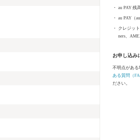
中心とした農
au PAY 残
シェアを誇り
au PAY
クレジットカ
ners、AM
お申し込み
不明点がある
ある質問（FA
ださい。