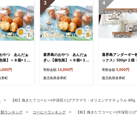
3
4
おやつ あんだぁ
喜界島のおやつ あんだぁ
喜界島アンダーギー
包装】＜８個×１箱
ぎぃ【個包装】＜８個×３箱
ックス）500g×２袋
＞
商店】
5,000円
14,000円
5,000円
寄附金額
寄附金額
喜界町
鹿児島県喜界町
鹿児島県喜界町
ー
【粉】挽きたてコーヒー(中深煎り)グアテマラ・オリエンテナチュラル 400g
料類ランキング
コーヒーランキング
【粉】挽きたてコーヒー(中深煎り)グ