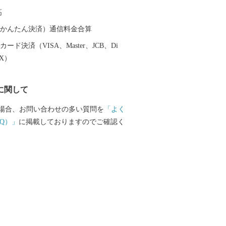
業で中でも、白ゴマの生産量は国内一の
高
ます。
（auかんたん決済）通信料金合算
ード決済（VISA、Master、JCB、Di
EX）
に関して
場合、お問い合わせの多い質問を
「よく
Q）」
に掲載しておりますのでご確認く