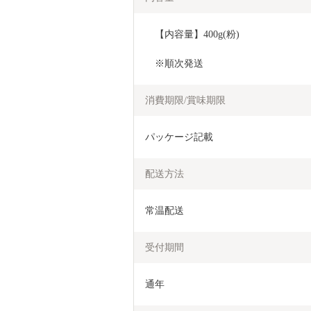
　【内容量】400g(粉)
　※順次発送
消費期限/賞味期限
パッケージ記載
配送方法
常温配送
受付期間
通年