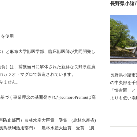
長野県小諸
）を使用
（自治体）と麻布大学獣医学部、臨床獣医師が共同開発し
栄養補助食）は、捕獲当日に解体された新鮮な長野県産鹿
のカツオ・マグロで製造されています。
長野県小諸市
みません。
の中央部を千
「懐古園」と
づく事業理念の基開発されたKomoroPremiuは高
よりも低い場
り、日本百名
の紅葉など季
害防止部門）農林水産大臣賞 受賞 (農林水産省)
ちの中心部に
獲鳥獣利活用部門） 農林水産大臣賞 受賞 (農
並みや多くの
ながらまち歩