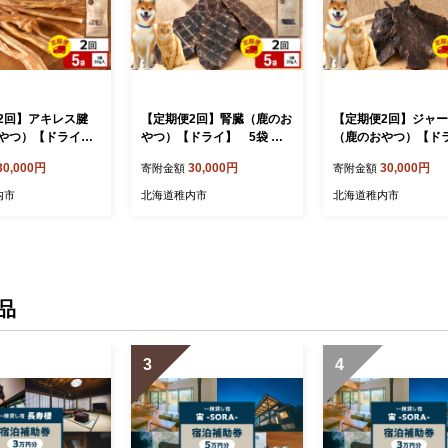
2回】アキレス腱
【定期便2回】腎臓（鹿のお
【定期便2回】ジャ
やつ）【ドライ】
やつ）【ドライ】 5袋 エ
（鹿のおやつ）【ド
ゾシカ エゾ鹿 鹿肉
ゾシカ エゾ鹿 鹿肉 ペット
5袋 エゾシカ エゾ
30,000円
30,000円
30,000円
寄附金額
寄附金額
ード 犬のおやつ 犬
フード 犬のおやつ 犬のごは
ペットフード 犬のお
 無添加 狩人の匠
ん 無添加 狩人の匠
のごはん 無添加 狩
内市
北海道稚内市
北海道稚内市
品
3
4