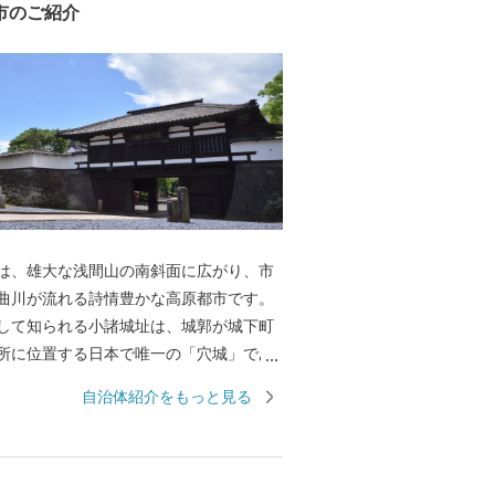
市のご紹介
は、雄大な浅間山の南斜面に広がり、市
曲川が流れる詩情豊かな高原都市です。
して知られる小諸城址は、城郭が城下町
所に位置する日本で唯一の「穴城」であ
城にも選ばれていることから春の桜、秋
自治体紹介をもっと見る
節を通し数多くの観光客が訪れます。 ま
は、北国街道の宿場町として栄えたまち
古刹・名刹が点在し、歴史に想いを馳せ
きを楽しむことができます。 また、浅間