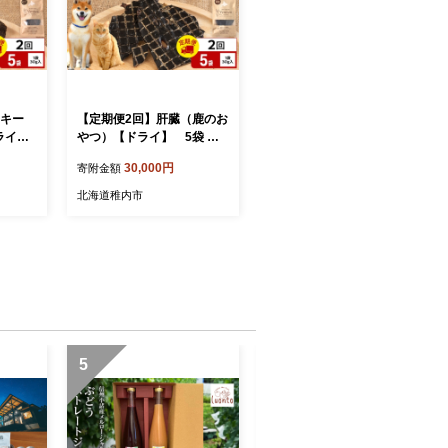
ーキー
【定期便2回】肝臓（鹿のお
ライ】
やつ）【ドライ】 5袋 エ
鹿 鹿肉
ゾシカ エゾ鹿 鹿肉 ペット
30,000円
寄附金額
やつ 犬
フード 犬のおやつ 犬のごは
人の匠
ん 無添加 狩人の匠
北海道稚内市
5
6