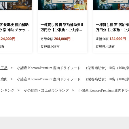
宿 長寿楼 宿泊補助
一棟貸し宿 宙 宿泊補助券 5
一棟貸し宿 宙 宿泊補
分 宿 補助 チケット
万円分【ご家族・ご夫婦限
万円分【ご家族・ご
諸市
定】 宿 補助 チケット 旅行
定】 宿 補助 チケッ
124,000円
204,000円
124,000円
寄附金額
寄附金額
小諸市
小諸市
諸市
長野県小諸市
長野県小諸市
加工品
小諸産 KomoroPremium 鹿肉ドライフード （栄養補助食）10袋（100g/
・鹿肉
小諸産 KomoroPremium 鹿肉ドライフード （栄養補助食）10袋（100g/
ランキング
その他肉・加工品ランキング
小諸産 KomoroPremium 鹿