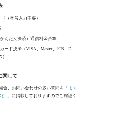
法
がる高峰高原は、四季を通じたアクティ
める自然の宝庫です。 小諸市へは、東京
 カード（番号入力不要）
m、車で約2時間半・電車で約1時間半とア
高
 四季折々の魅力が満載の小諸市。ふるさ
て小諸市の魅力に触れていただければ幸
（auかんたん決済）通信料金合算
ード決済（VISA、Master、JCB、Di
EX）
に関して
場合、お問い合わせの多い質問を
「よく
Q）」
に掲載しておりますのでご確認く