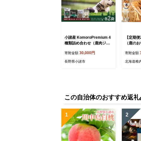
小諸産 KomoroPremium 4
【定期便
種類詰め合わせ（鹿肉ジャ
（鹿のお
ーキー・ウエットフード・
5袋 エ
30,000円
寄附金額
寄附金額
ドライフード・アキレス
ペットフ
腱）
のごはん
長野県小諸市
北海道稚
この自治体のおすすめ返礼
1
2