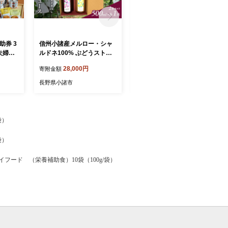
助券 3
信州小諸産メルロー・シャ
信州小諸産シャルドネ100%
夫婦限
ルドネ100% ぶどうストレ
ぶどうストレートジュー
ト 旅行
ートジュース2本セット 5
ス 500ml×1本
28,000円
15,000円
寄附金額
寄附金額
00ml×各1本
長野県小諸市
長野県小諸市
袋）
袋）
肉ドライフード （栄養補助食）10袋（100g/袋）