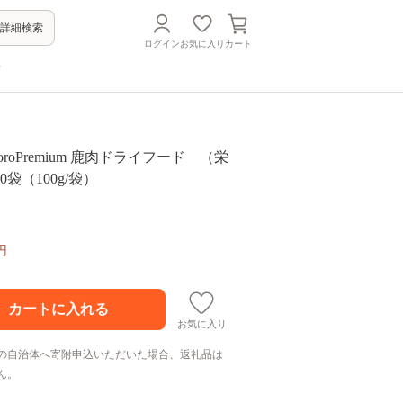
詳細検索
ログイン
お気に入り
カート
方
oroPremium 鹿肉ドライフード （栄
袋（100g/袋）
円
お気に入り
の自治体へ寄附申込いただいた場合、返礼品は
ん。