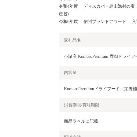
令和4年度 ディスカバー農山漁村の宝
産省)
令和6年度 信州ブランドアワード 入
返礼品名
小諸産 KomoroPremium 鹿肉ドラ
内容量
KomoroPremiumドライフード（栄養補
消費期限/賞味期限
商品ラベルに記載