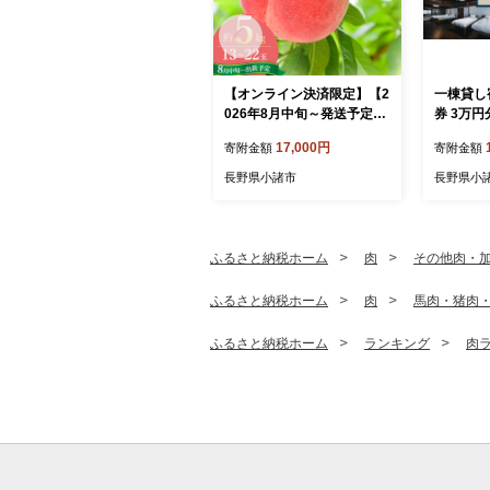
【オンライン決済限定】【2
一棟貸し
026年8月中旬～発送予定】
券 3万円
桃 先行予約 浅間水蜜桃 川
旅行 小
17,000円
寄附金額
寄附金額
中島白桃 約5kg 秀品 13～2
2玉 贈答品 フルーツ 果物 白
長野県小諸市
長野県小
桃 甘い 冷蔵
ふるさと納税ホーム
肉
その他肉・
ふるさと納税ホーム
肉
馬肉・猪肉
ふるさと納税ホーム
ランキング
肉