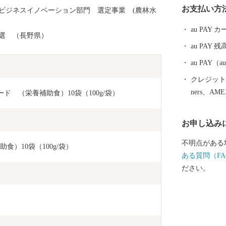
お支払い方
 ビジネスイノベーション部門 選定事業 (農林水
山の西側に広
ビティが楽し
au PAY
選 （長野県）
から約150k
au PAY 残
クセス抜群。
と納税を通し
au PAY
いです。
クレジットカ
ners、AM
イフード　（栄養補助食）10袋（100g/袋）
お申し込み
不明点がある
助食）10袋（100g/袋）
ある質問（FA
ださい。