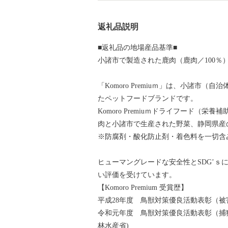
返礼品説明
■返礼品の地場産品基準■
小諸市で製造された鹿肉（鹿肉／100％
「Komoro Premiuｍ」は、小諸市
たペットフードブランドです。
Komoro Premiuｍドライフード（
肉と小諸市で生産された野菜、静岡県産
※防腐剤・酸化防止剤・着色料を一切含
ヒューマングレードな安全性とSDG’ｓに基
い評価を受けています。
【Komoro Premium 受賞歴】
平成28年度 鳥獣対策優良活動表彰（被
令和元年度 鳥獣対策優良活動表彰（捕
林水産省)