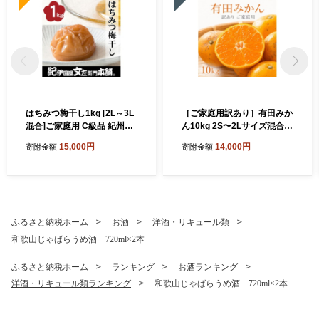
はちみつ梅干し1kg [2L～3L
［ご家庭用訳あり］有田みか
混合]ご家庭用 C級品 紀州南
ん10kg 2S〜2Lサイズ混合
高梅 和歌山産 紀伊国屋文左
［UT152］
15,000円
14,000円
寄附金額
寄附金額
衛門本舗 ［TC27］
ふるさと納税ホーム
お酒
洋酒・リキュール類
和歌山じゃばらうめ酒 720ml×2本
ふるさと納税ホーム
ランキング
お酒ランキング
洋酒・リキュール類ランキング
和歌山じゃばらうめ酒 720ml×2本