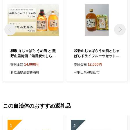
和歌山 じゃばら うめ酒 と 熊
和歌山じゃばらうめ酒とじゃ
野山里梅酒「備長炭のしら
ばらドライフルーツセット
べ」720ml×2本
（1本720ml ・1袋40g） ［H
14,000円
12,000円
寄附金額
寄附金額
CS3］
和歌山県那智勝浦町
和歌山県和歌山市
この自治体のおすすめ返礼品
1
2