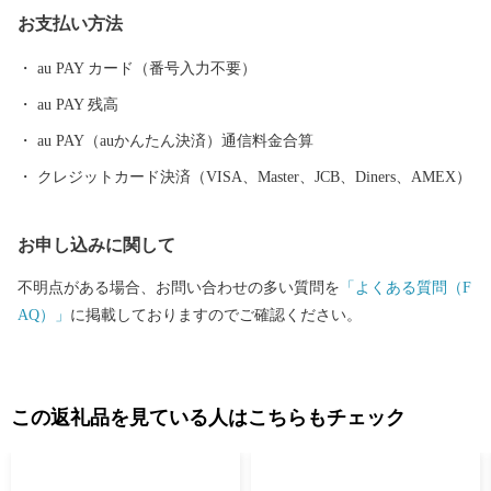
た。 【生まぐろ】 勝浦漁港は、生まぐろの水揚げ日本一。 生ま
お支払い方法
ぐろとは、捕獲後、冷凍でなく冷蔵（生）で運ばれたまぐろのこ
とです。 もちもちとした生まぐろが、今日もお店に並びます。
au PAY カード（番号入力不要）
【温泉】 JR紀伊勝浦駅を降りると、すぐそこに足湯が。 源泉数は
au PAY 残高
県内一で、温泉宿も日帰り温泉もたくさん。 おだやかな太平洋を
眺めながら、ゆったり、ほっこりしてみませんか？
au PAY（auかんたん決済）通信料金合算
クレジットカード決済（VISA、Master、JCB、Diners、AMEX）
お申し込みに関して
不明点がある場合、お問い合わせの多い質問を
「よくある質問（F
AQ）」
に掲載しておりますのでご確認ください。
この返礼品を見ている人はこちらもチェック