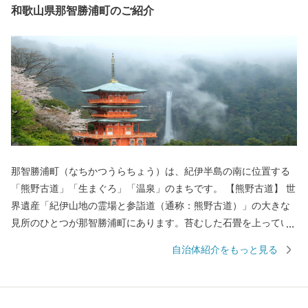
和歌山県那智勝浦町のご紹介
那智勝浦町（なちかつうらちょう）は、紀伊半島の南に位置する
「熊野古道」「生まぐろ」「温泉」のまちです。 【熊野古道】 世
界遺産「紀伊山地の霊場と参詣道（通称：熊野古道）」の大きな
見所のひとつが那智勝浦町にあります。苔むした石畳を上ってい
くと、熊野三山のひとつ「熊野那智大社」、西国三十三所の一番
自治体紹介をもっと見る
札所である「那智山青岸渡寺」、そして日本一の落差133mを誇る
「那智の滝」が忽然と姿を現します。 いにしえの時代、上皇から
庶民まで実にさまざまな人が、遠路はるばるこの地を詣でまし