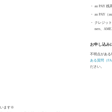
しください。
au PAY 残
の実業家、神
ン醸造場「牛
au PAY
り、2020
クレジットカ
る歴史ある施
ners、AM
ル「電気ブラ
うに甘く精製
お申し込み
葡萄栽培から
建設をかねて
不明点がある
はフランス種
ある質問（FA
れていましたが
ださい。
歩の神谷葡萄
ルドー地区の
久醸造場が完
造場事務室、
値の高い意匠
衛記念館とし
ざいます※