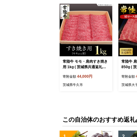
常陸牛 モモ・肩肉すき焼き
常陸牛 
用 1kg ( 茨城県共通返礼品 )
850g (
和牛 国産 肉 お肉 牛肉 焼肉
和牛 国産
44,000円
寄附金額
寄附金額
すきやき ブランド牛 ギフト
やき ブラ
贈り物 お祝い 贈答 黒毛和
り物 お祝
茨城県牛久市
茨城県大
牛 最高級ブランド
最高級ブ
U008）
この自治体のおすすめ返礼
1
2