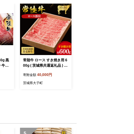
0g 黒
常陸牛 ロース すき焼き用 6
牛 牛肉
00g ( 茨城県共通返礼品 ) 国
肩肉 腿
産 肉 すき焼き すきやき ブ
40,000円
寄附金額
(茨城県
ランド牛 ギフト 贈り物 お
歳暮 お中元 お祝い 黒毛和
茨城県大子町
牛 最高級ブランド 大子町
（CU011）
5
6