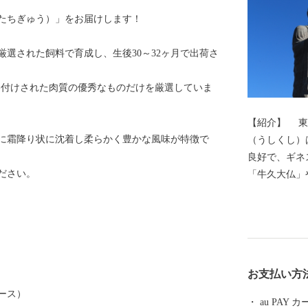
たちぎゅう）」をお届けします！
選された飼料で育成し、生後30～32ヶ月で出荷さ
格付けされた肉質の優秀なものだけを厳選していま
【紹介】 東
に霜降り状に沈着し柔らかく豊かな風味が特徴で
（うしくし）
良好で、ギネ
ださい。
「牛久大仏」
ー」など、観
景である牛久
活躍した画家
（小川芋銭記
もあります。
お支払い方
るイベントが
ース）
す。地元の美
au PAY