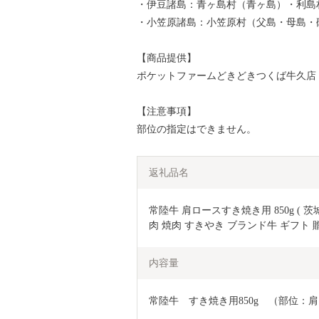
・伊豆諸島：青ヶ島村（青ヶ島）・利島
・小笠原諸島：小笠原村（父島・母島・
【商品提供】
ポケットファームどきどきつくば牛久店
【注意事項】
部位の指定はできません。
返礼品名
常陸牛 肩ロースすき焼き用 850g ( 茨
肉 焼肉 すきやき ブランド牛 ギフト 
内容量
常陸牛　すき焼き用850g　（部位：