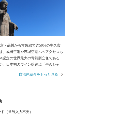
京・品川から常磐線で約50分の牛久市
は、成田空港や茨城空港へのアクセスも
ス認定の世界最大の青銅製立像である
や、日本初のワイン醸造場「牛久シャト
光資源に恵まれています。 市内随一の美
自治体紹介をもっと見る
沼のほとりには、明治から昭和にかけて
「小川芋銭」のアトリエである雲魚亭
念館）があり、芸術にゆかりのある地で
また、うしくかっぱ祭りといった特色あ
法
多数開催され、多くの人でにぎわいま
味しい特産品が豊富な牛久市へぜひお越
 カード（番号入力不要）