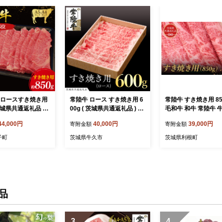
肩ロースすき焼き用
常陸牛 ロース すき焼き用 6
常陸牛 すき焼き用 85
 茨城県共通返礼品 )
00g ( 茨城県共通返礼品 ) 国
毛和牛 和牛 常陸牛 
 肉 お肉 牛肉 すき
産 肉 すきやき ブランド牛
すき焼き 焼肉 肩 腿 
44,000円
40,000円
39,000円
寄附金額
寄附金額
ンド牛 ギフト 贈
ギフト 贈り物 お歳暮 お中
肉 薄切り うす切り 
い 贈答 黒毛和牛
元 お祝い 黒毛和牛 最高級
共通返礼品）
子町
茨城県牛久市
茨城県利根町
ランド 大子町（C
ブランド
品
3
4