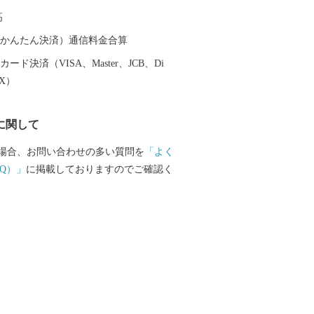
 【見どころ】 ・牛久シャトー 明治期
高
谷傅兵衛が建てた日本初の本格的なワイ
久醸造場」の建物群を今に残す施設であ
（auかんたん決済）通信料金合算
年には日本遺産に認定された牛久市を代表す
ード決済（VISA、Master、JCB、Di
設です。傅兵衛は、ブランデーのカクテ
EX）
ン」や輸入葡萄酒を日本人の口に合うよ
した「蜂印香鼠葡萄酒」をヒットさせ、
に関して
ワイン醸造までを一貫して行える施設の
から夢見ておりました。当時の農業界で
場合、お問い合わせの多い質問を
「よく
のブドウは日本の土地では育たないとさ
Q）」
に掲載しておりますのでご確認く
、調査研究を重ね、1898年に広さ23町
園を開墾し、5年後の1903年にはついにボ
最新様式を取り入れた赤レンガ造りの牛
成しました。壮麗は姿は今も現存し、醸
醗酵室、貯蔵庫などは明治期の歴史的価
資料となっています。現在は、神谷傅兵
て見学頂けます。