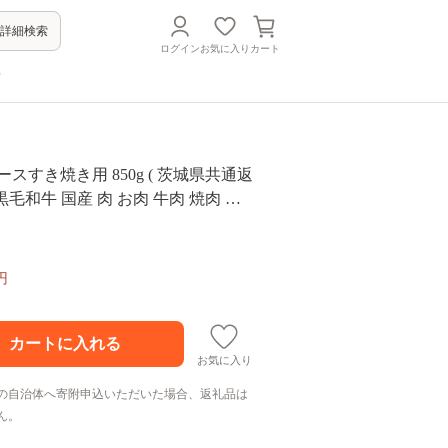
詳細検索
ログイン
お気に入り
カート
方
ースすき焼き用 850g ( 茨城県共通返
 黒毛和牛 国産 肉 お肉 牛肉 焼肉 す
ンド牛 ギフト 贈り物 お祝い 贈答 黒
高級ブランド
円
お気に入り
の自治体へ寄附申込いただいた場合、返礼品は
ん。