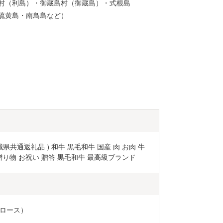
村（利島）・御蔵島村（御蔵島）・式根島
硫黄島・南鳥島など）
城県共通返礼品 ) 和牛 黒毛和牛 国産 肉 お肉 牛
贈り物 お祝い 贈答 黒毛和牛 最高級ブランド
肩ロース）