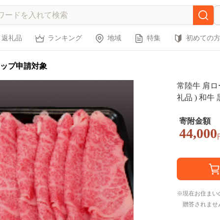
返礼品
ランキング
地域
特集
初めての
ップ申請対象
常陸牛 肩ロ
礼品 ) 和牛
きやき ブラ
毛和牛 最
寄附金額
44,000
現在お住まい
贈答されませ