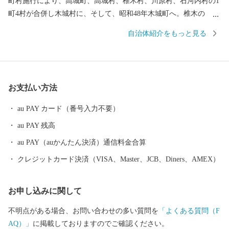
町村施行により、高城町、高城村、椎木村、川原村、石河内村の1
町4村が合併し木城村に、そして、昭和48年木城町へ。椎木の
「木」と高城の「城」を組み合わせて「木城」としたのが「木
自治体紹介をもっと見る
城」町の始まりです。 町の中央を流れ、日向灘へ注ぐ小丸川は、
町内に4つの発電所を置くほどの水量豊富な川です。その中流には
川原自然公園があり、キャンプや川遊び、カヌー体験などアクテ
ィブに楽しめる人気のスポット。山間部には「木城えほんの郷」
お支払い方法
があり、山里の魅力を味わいながら絵本に親しむことができま
す。 かつての文豪・武者小路実篤とその同士が、石河内の川沿い
au PAY カード（番号入力不要）
の地に、理想郷を目指して「日向新しき村」を開村。6年の短い期
au PAY 残高
間でしたが、農業に勤しみながら文筆活動を送りました。 ありの
ままの自然が色濃く残る、農山村のまち・木城町。町でとれるシ
au PAY（auかんたん決済）通信料金合算
イタケや柚子、梅、タケノコなどの農産品を使った加工品も、町
クレジットカード決済（VISA、Master、JCB、Diners、AMEX）
民の温かさが伝わる素朴な味わいで喜ばれています。 実篤のよう
に、この地の魅力に惹かれて来る移住者も少しずつですが増えて
お申し込みに関して
いることはうれしい限りです。木城町はこれから、町内外との交
流がますます深まるような情報発信を目指しています。
不明点がある場合、お問い合わせの多い質問を
「よくある質問（F
AQ）」
に掲載しておりますのでご確認ください。