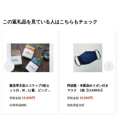
この返礼品を見ている人はこちらもチェック
藍染草木染エコラップ3枚セ
阿波藍・本藍染めリボン付き
ット(S，M，L) 藍、ピンク、
マスク 1枚【1143641】
黄(藍染、茜染め、やまもも
15,000円
10,000円
寄附金額
寄附金額
染) セット
兵庫県福崎町
徳島県藍住町