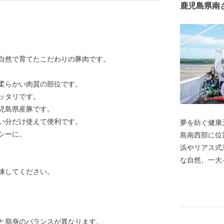
鹿児島県南
自然で育てたこだわりの豚肉です。
柔らかい肉質の部位です。
ッタリです。
児島県産豚です。
たい分だけ使えて便利です。
夢を紡ぐ健康
シーに。
島南西部に位
浜やリアス式
な自然、一大
解凍してください。
の恵みの多彩
場産業など、
納税を通して
返しさせてい
と脂身のバランスが異なります。
てほしい！と