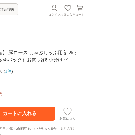
詳細検索
ログイン
お気に入り
カート
方
】 豚ロース しゃぶしゃぶ用 計2kg
0g×8パック）お肉 お鍋 小分けパッ
ゃぶ肉 豚しゃぶ 豚肉 豚 国産豚 冷凍
.0 (
1件
)
イス カミチク 南さつま市
円
お気に入り
の自治体へ寄附申込いただいた場合、返礼品は