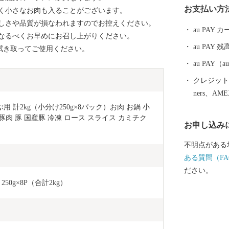
お支払い方
く小さなお肉も入ることがございます。
後とも、南さ
しさや品質が損なわれますのでお控えください。
ます。
au PAY
なるべくお早めにお召し上がりください。
au PAY 残
拭き取ってご使用ください。
au PAY
クレジットカ
ners、AM
 計2kg（小分け250g×8パック）お肉 お鍋 小
肉 豚 国産豚 冷凍 ロース スライス カミチク 
お申し込み
不明点がある
ある質問（FA
ださい。
0g×8P（合計2kg）