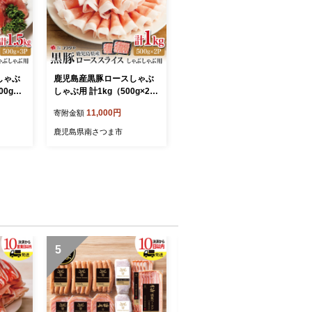
しゃぶ
鹿児島産黒豚ロースしゃぶ
00g×3
しゃぶ用 計1kg（500g×2
ース お
P） 豚肉 国産豚肉 ロース お
11,000円
寄附金額
分け コ
鍋 冷凍 スライス 小分け コ
ワダヤ 南さつま市
鹿児島県南さつま市
5
6