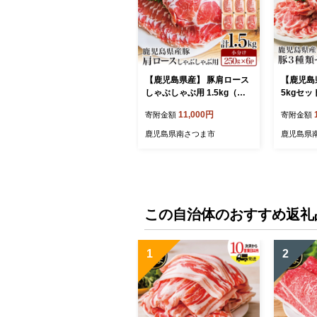
【鹿児島県産】 豚肩ロース
【鹿児島県
しゃぶしゃぶ用 1.5kg（小
5kgセッ
分け250g×6パック） お肉
ラ スライ
11,000円
寄附金額
寄附金額
お鍋 小分けパック しゃぶし
ゃぶしゃ
ゃぶ肉 豚しゃぶ 冷しゃぶ
豚肉 小分
鹿児島県南さつま市
鹿児島県
豚肉 豚 国産豚 冷凍 肩ロー
南さつま
ス 豚肩ロース ロース スラ
イス カミチク 南さつま市
この自治体のおすすめ返礼
1
2