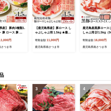
産】 豚肉3種類1.
【鹿児島県産】豚ロース し
鹿児島産黒豚ロース
ト 豚 ロース 豚 バ
ゃぶしゃぶ用 1.5kg ★最短
しゃぶ用 計1.5kg（5
ス 豚 肩ロース し
発送★ ＼毎年大人気の定番
P） 豚肉 国産豚肉 ロ
11,000円
11,000円
16,000円
寄附金額
寄附金額
ぶ 生姜焼き お肉
品！／ 小分け パック しゃ
鍋 冷凍 スライス 小
け 冷凍 カミチク
ぶしゃぶ用 お肉 豚肉 冷凍
ワダヤ 南さつま市
南さつま市
鹿児島県南さつま市
鹿児島県南さつま市
市
カミチク 南さつま市
品
3
4