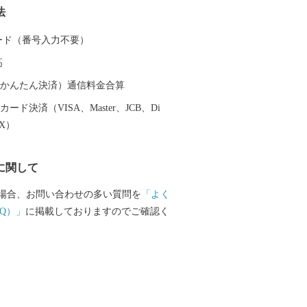
法
つま市への応援をよろしくお願いいたし
 カード（番号入力不要）
高
（auかんたん決済）通信料金合算
ード決済（VISA、Master、JCB、Di
EX）
に関して
場合、お問い合わせの多い質問を
「よく
Q）」
に掲載しておりますのでご確認く