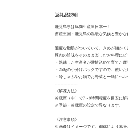
返礼品説明
鹿児島県は豚肉生産量日本一！
畜産王国・鹿児島の温暖な気候と豊かな
適度な脂肪がついていて、きめが細かく
豚肉の旨味をそのまま楽しむお料理にピ
・熟練した生産者が愛情込めて育てた鹿
・250gの小分けパックですので、使い
・冷しゃぶやお鍋でお野菜と一緒にヘル
----------------
《解凍方法》
冷蔵庫（中）で7～8時間程度を目安に
※季節・冷蔵庫の設定で異なります。
《注意事項》
※画像はイメージです。個体により赤身