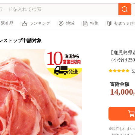
返礼品
ランキング
地域
特集
初めての
ンストップ申請対象
【鹿児島県産
（小分け25
ク しゃぶし
5
ロース スラ
寄附金額
14,000
現在お住まい