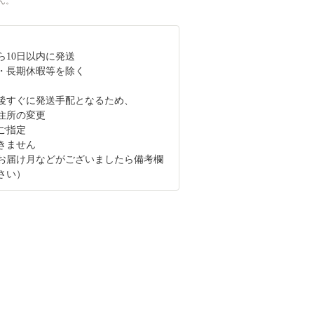
ん。
ら10日以内に発送
・長期休暇等を除く
後すぐに発送手配となるため、
住所の変更
ご指定
きません
お届け月などがございましたら備考欄
さい）