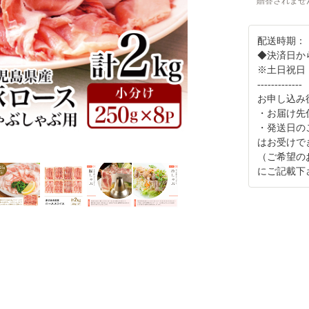
贈答されませ
配送時期：
◆決済日か
※土日祝日
-------------
お申し込み
・お届け先
・発送日の
はお受けで
（ご希望の
にご記載下