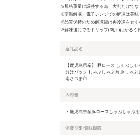
※規格重量に調整する為、大判だけでな
※室温解凍・電子レンジでの解凍は美味
※品質保持のため解凍後は再冷凍をせず
※解凍後にでるドリップ(肉汁)はかるく
返礼品名
【鹿児島県産】 豚ロース しゃぶしゃぶ用
分けパック しゃぶしゃぶ肉 豚しゃぶ 豚
南さつま市
内容量
・鹿児島県産豚ロースしゃぶしゃぶ用 25
消費期限/賞味期限