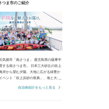
さつま市のご紹介
元気都市「南さつま」 鹿児島県の薩摩半
置する南さつま市。 日本三大砂丘の吹上
海岸から望む夕陽、大地に広がる緑豊か
イベント「吹上浜砂の祭典」、海と大地
な農・畜・水産物や加工品、焼酎等の地
自治体紹介をもっと見る
多くの資源に恵まれています。 ふるさと
、南さつま市の魅力あふれる特産品をお
ただき、もっともっと南さつま市を知っ
いう熱い思いで取り組んでおります。今