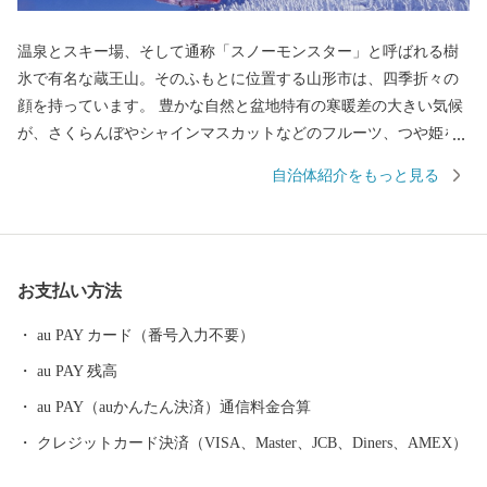
温泉とスキー場、そして通称「スノーモンスター」と呼ばれる樹
氷で有名な蔵王山。そのふもとに位置する山形市は、四季折々の
顔を持っています。 豊かな自然と盆地特有の寒暖差の大きい気候
が、さくらんぼやシャインマスカットなどのフルーツ、つや姫を
代表とするブランド米、とろけるような舌触りが特徴の山形牛な
自治体紹介をもっと見る
どの「山形ブランド」を生み出しています。 街中には商家の蔵や
旧家が数多く残り、レトロモダンな雰囲気を醸し出しています。
９００年の歴史を持つ山形鋳物やこけしなど伝統的工芸品も有名
です。 最近では文化的な発展が目覚ましく、平成２９年１０月に
お支払い方法
は山形市が有する映像文化を育む環境が高い評価を受け、日本で
初めて、ユネスコ創造都市ネットワーク映画部門への加盟が認め
au PAY カード（番号入力不要）
られました。また地方都市としては珍しく、プロ・オーケストラ
au PAY 残高
である山形交響楽団が活動しています。 平成３１年４月には中核
市に移行し、保健所を開設するなど、県都としても発展を続けて
au PAY（auかんたん決済）通信料金合算
います。
クレジットカード決済（VISA、Master、JCB、Diners、AMEX）