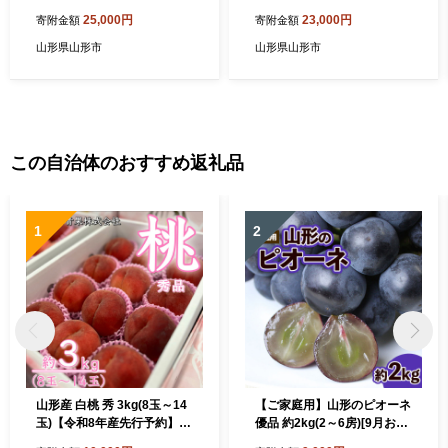
732
FZ22-553
25,000円
23,000円
寄附金額
寄附金額
山形県山形市
山形県山形市
この自治体のおすすめ返礼品
1
2
山形産 白桃 秀 3kg(8玉～14
【ご家庭用】山形のピオーネ
玉)【令和8年産先行予約】F
優品 約2kg(2～6房)[9月お届
U23-315
け] 【令和8年産先行予約】F