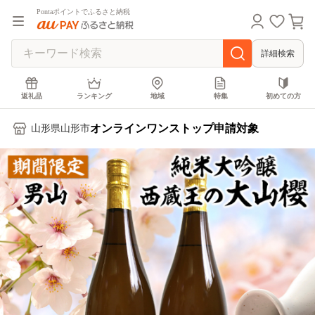
Pontaポイントでふるさと納税
詳細検索
返礼品
ランキング
地域
特集
初めての方
オンラインワンストップ申請対象
山形県山形市