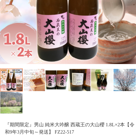
『期間限定』男山 純米大吟醸 西蔵王の大山櫻 1.8L×2本【令
和9年3月中旬～発送】 FZ22-517