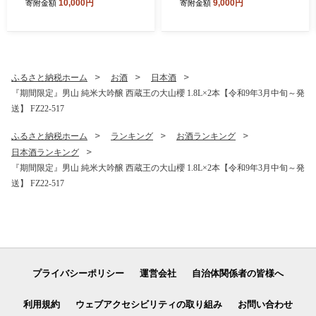
10,000円
9,000円
寄附金額
寄附金額
S23-645 くだもの 果物 フル
ーツ 山形 山形県 山形市 202
6年産
ふるさと納税ホーム
お酒
日本酒
『期間限定』男山 純米大吟醸 西蔵王の大山櫻 1.8L×2本【令和9年3月中旬～発
送】 FZ22-517
ふるさと納税ホーム
ランキング
お酒ランキング
日本酒ランキング
『期間限定』男山 純米大吟醸 西蔵王の大山櫻 1.8L×2本【令和9年3月中旬～発
送】 FZ22-517
プライバシーポリシー
運営会社
自治体関係者の皆様へ
利用規約
ウェブアクセシビリティの取り組み
お問い合わせ