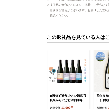
提供元の都合などにより、掲載中に予告なく
更される場合がございます。お届けした返礼
確認ください。
この返礼品を見ている人は
創業室町時代 小さな酒蔵 飛
飛良泉 熟
良泉から にかほの四季を醸
す 山廃 《FOUR SEASON
11,000円
寄附金額
寄附金額
S》720ml（1本） お酒 日本