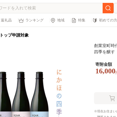
返礼品
ランキング
地域
特集
初めての
トップ申請対象
創業室町時代
四季を醸す 山
本） お酒 
寄附金額
16,000
現在お住まい