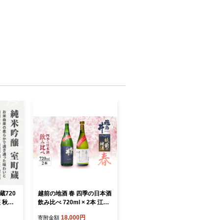
蔵720
越前の地酒 春 四季の日本酒
 秋田
飲み比べ 720ml × 2本 江戸
時代より創業 飛鳥井（あす
18,000円
寄附金額
かい）のお酒 【酒 地酒 セ