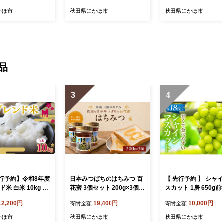
かほ市
秋田県にかほ市
秋田県にかほ市
品
3
4
行予約】令和8年度
日本みつばちのはちみつ 百
【 先行予約 】 シャ
ド米 白米 10kg 精
花蜜 3個セット 200g×3個 (
スカット 1房 650g
メ お米 生活応援米
蜂蜜 国産 ) はちみつ ハチミ
荷時期：2026年10
12,200円
19,400円
10,000円
寄附金額
寄附金額
飯 ごはん 秋田県
ツ 秋田県 にかほ
10月中旬ごろ＞【 
にかほ
期間限定 果物 果物類
かほ市
秋田県にかほ市
秋田県にかほ市