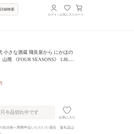
詳細検索
ログイン
お気に入り
カート
方
 小さな酒蔵 飛良泉から にかほの
廃 《FOUR SEASONS》 1.8L（1
日本酒 純米酒
円
お気に入り
の自治体へ寄附申込いただいた場合、返礼品は