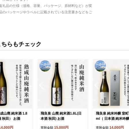
返礼品の仕様（規格、容量、パッケージ、原材料など）が変
品のパッケージやラベルに記載されている注意書きなどをご
こちらもチェック
成山廃 純米酒 1.8
飛良泉 山廃 純米酒1.8L(日
飛良泉 純米吟醸 室町
L（日本酒 秋田） お酒
本酒 秋田) お酒
ml（ 日本酒 純米吟醸
） お酒 純米吟醸酒
14,000円
15,000円
14,000円
寄附金額
寄附金額