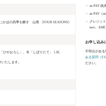
au PAY 残
au PAY
クレジットカ
かほの四季を醸す　山廃 《FOUR SEASONS》 
ners、AM
お申し込み
不明点がある
ひやおろし」、冬「しぼりたて」 1.8L
ある質問（FA
けいたします。
ださい。