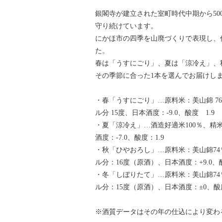
銀閣寺が建立された室町時代中期から5
守り続けています。
にかほ市の四季を山廃づくりで表現し、
た。
春は「うすにごり」、夏は「涼冷え」、
その季節に合った1本を選んでお届けし
・春「うすにごり」…原料米：美山錦 76
ル分 15度、日本酒度：-9.0、酸度 1.9
・夏「涼冷え」…酒造好適米100％、精
酒度：-7.0、酸度：1.9
・秋「ひやおろし」…原料米：美山錦74
ル分：16度（原酒）、日本酒度：+9.0、酸
・冬「しぼりたて」…原料米：美山錦74
ル分：15度（原酒）、日本酒度：±0、酸度
※酒質データはその年の仕込により変わ