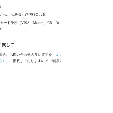
高
（auかんたん決済）通信料金合算
ード決済（VISA、Master、JCB、Di
EX）
に関して
場合、お問い合わせの多い質問を
「よく
Q）」
に掲載しておりますのでご確認く