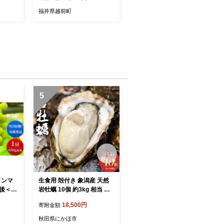
ット 純米酒 さかほまれ 大
福井県越前町
吟醸 プレゼント ギフト 贈
答 福井県 家飲み 】 [e19-a0
23]
5
6
インマ
生食用 殻付き 象潟産 天然
《ナイフ付》 生食用 殻付き
前後＜出
岩牡蠣 10個 約3kg 相当 約3
象潟産 天然 岩牡蠣 10個 約
月上旬～
00～400g/個 直径10cm 岩
3kg 300～400g/個 直径10c
18,500円
20,000円
寄附金額
寄附金額
数量限定
ガキ 冷蔵 濃厚 プリプリ 新
m 岩ガキ 冷蔵 濃厚 新鮮 殻
 フル
鮮 殻剥きナイフなし 贈り物
剥きナイフ付 贈り物 ギフト
秋田県にかほ市
秋田県にかほ市