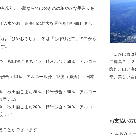
00有余年、小蔵ならではのきめの細やかな手造りを
仕込水の源、鳥海山の壮大な景色を想い醸しまし
秋は「ひやおろし」、冬は「しぼりたて」の中から
ます。
にかほ市は秋
%、秋田酒こまち24%、精米歩合：60％、アルコー
に標高２，２
臨む、山と海
米歩合：60％、アルコール分：13度（原酒）、日本
幸、美しい自
ジャーもお楽
％、秋田酒こまち26％、精米歩合：60％、アルコー
て「にかほ市
度：1.9
％、秋田酒こまち26％、精米歩合：60％、アルコー
：2.1
お支払い方
ることがございます。
au PAY