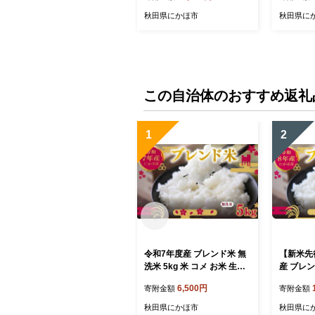
酒 純米酒
秋田県にかほ市
秋田県に
この自治体のおすすめ返礼
1
2
令和7年度産 ブレンド米 無
【新米先
洗米 5kg 米 コメ お米 生活
産 ブレン
応援米 おこめ ご飯 ごはん
米 米 コ
6,500円
寄附金額
寄附金額
秋田県産 秋田 にかほ
おこめ ご
産 秋田 
秋田県にかほ市
秋田県に