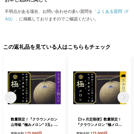
くお願いします。
不明点がある場合、お問い合わせの多い質問を
「よくある質問（F
AQ）」
に掲載しておりますのでご確認ください。
この返礼品を見ている人はこちらもチェック
数量限定！『クラウンメロン
【3ヶ月定期便】数量限定！
山等級 ”極みメロン” 3玉』
『クラウンメロン ”極メロ
ギフト箱入 人気 厳選 ギフト
ン” 1玉 』 ギフト箱入り メロ
175,000円
175,000円
寄附金額
寄附金額