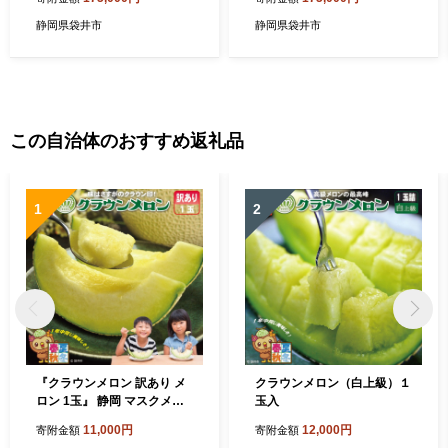
贈り物 デザート グルメ 果物
ン 人気 厳選 ギフト 贈り物
袋井市 果物類 メロン青肉 フ
デザート グルメ フルーツ 果
静岡県袋井市
静岡県袋井市
ルーツ
物 袋井市 果物類 メロン青肉
この自治体のおすすめ返礼品
1
2
『クラウンメロン 訳あり メ
クラウンメロン（白上級）１
ロン 1玉』 静岡 マスクメロ
玉入
ン 傷 フルーツ 果物 デザート
11,000円
12,000円
寄附金額
寄附金額