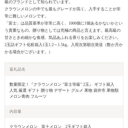
級のブランドとして知られています。
クラウンメロンの中でも最もグレードが高く、入手することが非
常に難しいメロンです。
「富士」は品質基準が非常に高く、1000個に1個あるかないかとい
う貴重なもの。贈り物としては究極の商品と言えます。最高級の
甘さときめ細かな食感、気品あふれる香りをお楽しみください。
2玉詰ギフト化粧箱入1玉1.2～1.5kg。入荷次第順次発送（数か月か
かる場合がございます。）
返礼品名
数量限定！『クラウンメロン ”富士等級” 2玉』 ギフト箱入 
人気 厳選 ギフト 贈り物 デザート グルメ 果物 袋井市 果物類 
メロン青肉 フルーツ 
内容量
クラウンメロン　富士メロン　2玉ギフト箱入