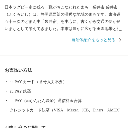
日本ラグビー史に残る一戦がおこなわれたまち 袋井市 袋井市
（ふくろいし）は、静岡県西部の温暖な地域のまちです。東海道
五十三次のどまん中「袋井宿」を中心に、古くから交通の便が良
いまちとして栄えてきました。本市は豊かに広がる田園地帯と美
しい茶畑に彩られた素晴らしい自然環境のまちでもあります。温
自治体紹介をもっと見る
暖な気候や全国トップクラスの日照時間を生かし、最高級マスク
メロンのブランド「クラウンメロン」や風味豊かな緑茶の産地と
しても有名です。 昨年は、袋井市内に所在するエコパスタジアム
でラグビーワールドカップ2019TMの4試合が行われ、特に日本対
お支払い方法
アイルランド戦では日本が劇的な勝利を収め、袋井市を中心に日
本中が歓喜に包まれました。袋井市では、開催に向け、スタジア
au PAY カード（番号入力不要）
ムのあるまちとしての機運醸成や国内外からの観戦客のおもてな
au PAY 残高
しの準備はもちろんのこと、今大会のみならず、未来につながる
人づくり、まちづくりを意識し、市民の英語力向上や多文化理
au PAY（auかんたん決済）通信料金合算
解・交流の促進などまちの国際化にも取り組みました。 このほか
クレジットカード決済（VISA、Master、JCB、Diners、AMEX）
にも人もまちもすべてが健康な「日本一健康文化都市」を目指し
さまざまな取組を進めていますので、袋井市へのご声援をよろし
お申し込みに関して