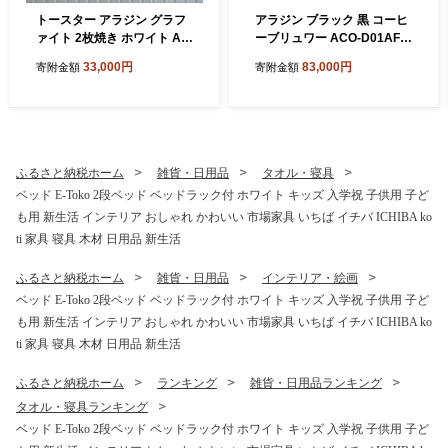
トースター アラジン グラフ
アラジン ブラック 黒 コーヒ
ァイト 2枚焼き ホワイト AE
ーブリュワー ACO-D01AF A
T-GS13CW 白 速熱 おしゃれ
laddin コーヒーメーカー 珈
33,000円
83,000円
寄附金額
寄附金額
インテリア キッチン 家電 兵
琲 コーヒー ドリップコーヒ
庫 加西市 お掃除 お手入れ
ー 調理家電 キッチン家電 家
楽々 朝食 食パン グラファイ
電 電化製品 日用品
トヒーター 速暖 パン焼き タ
イマー付き 温め
ふるさと納税ホーム
雑貨・日用品
タオル・寝具
ベッド E-Toko 2段ベッド ベッドラック付 ホワイト キッズ 入学祝 子供用 子ど
も用 新生活 インテリア おしゃれ かわいい 市場家具 いちば イチバ ICHIBA ko
ti 家具 寝具 木材 日用品 新生活
ふるさと納税ホーム
雑貨・日用品
インテリア・絵画
ベッド E-Toko 2段ベッド ベッドラック付 ホワイト キッズ 入学祝 子供用 子ど
も用 新生活 インテリア おしゃれ かわいい 市場家具 いちば イチバ ICHIBA ko
ti 家具 寝具 木材 日用品 新生活
ふるさと納税ホーム
ランキング
雑貨・日用品ランキング
タオル・寝具ランキング
ベッド E-Toko 2段ベッド ベッドラック付 ホワイト キッズ 入学祝 子供用 子ど