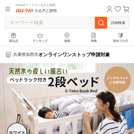
Pontaポイントでふるさと納税
詳細検索
返礼品
ランキング
地域
特集
初めての方
オンラインワンストップ申請対象
兵庫県加西市