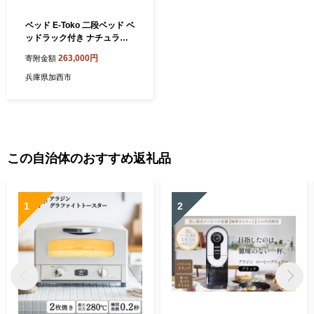
ベッド E-Toko 二段ベッド ベ
ッドラック付き ナチュラル
木製 天然木 分離可能 シング
263,000円
寄附金額
ル 入園祝い 入学祝い 子供用
子供 子供部屋 はしご ハシゴ
兵庫県加西市
インテリア 家具 寝具 ベッド
ラック 日用品 市場家具 いち
ば イチバ ICHIBA koti
この自治体のおすすめ返礼品
1
2