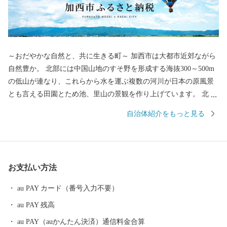
～おだやかな自然と、共に生きる町～ 加西市は大都市近郊ながら
自然豊か。 北部には中国山地のすそ野を形成する海抜300～500m
の低山が連なり、これらから水を運ぶ複数の河川が日本の原風景
とも言える田園とため池、里山の景観を作り上げています。 北条
鉄道や車で市内を移動するとその豊かな風景を目にすることがで
自治体紹介をもっと見る
き、週末は近隣からも山登りやBBQを楽しむ人々が集います。ま
た「気球がとぶまち」としても知られ、穏やかな気候の中で爽快
なフライトを楽しむこともできます。
お支払い方法
au PAY カード（番号入力不要）
au PAY 残高
au PAY（auかんたん決済）通信料金合算