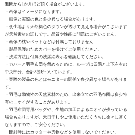
週間から1か月ほど頂く場合がございます。
・画像はイメージになります。
・画像と実際の色と多少異なる場合があります。
・側生地より天然褐色のダウンが透けて見える場合がございます
が天然素材の証しです。品質や性能に問題はございません。
・画像の枕やベットなどは付属しておりません
・製品保護のためカバーを掛けてご使用ください。
・洗濯方法は付属の洗濯絵表示を確認してください。
・カバーと羽毛布団を留めるために、ループは四隅と上下左右の
中央部分、合計8箇所ついています。
・実際の製品の色とはモニターの関係で多少異なる場合がありま
す。
・羽毛は動物性の天然素材のため、出来立ての羽毛布団は多少特
有のニオイがすることがあります。
・羽毛布団専用バッグや、生地の加工によるニオイが残っている
場合もありますが、天日干しやご使用いただくうちに徐々に薄く
なりますので、ご安心ください。
・開封時にはカッターや刃物などを使用しないでください。