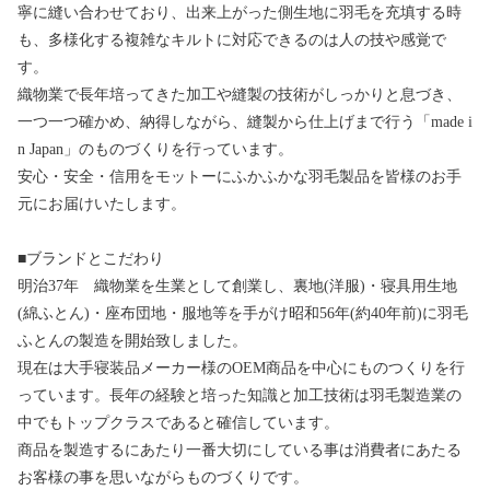
寧に縫い合わせており、出来上がった側生地に羽毛を充填する時
も、多様化する複雑なキルトに対応できるのは人の技や感覚で
す。
織物業で長年培ってきた加工や縫製の技術がしっかりと息づき、
一つ一つ確かめ、納得しながら、縫製から仕上げまで行う「made i
n Japan」のものづくりを行っています。
安心・安全・信用をモットーにふかふかな羽毛製品を皆様のお手
元にお届けいたします。
■ブランドとこだわり
明治37年 織物業を生業として創業し、裏地(洋服)・寝具用生地
(綿ふとん)・座布団地・服地等を手がけ昭和56年(約40年前)に羽毛
ふとんの製造を開始致しました。
現在は大手寝装品メーカー様のOEM商品を中心にものつくりを行
っています。長年の経験と培った知識と加工技術は羽毛製造業の
中でもトップクラスであると確信しています。
商品を製造するにあたり一番大切にしている事は消費者にあたる
お客様の事を思いながらものづくりです。