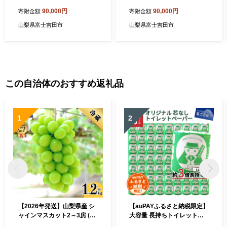
ット(シングル)【創業100
ス90%(ダブル)【創業100
90,000円
90,000円
寄附金額
寄附金額
年】
年】
山梨県富士吉田市
山梨県富士吉田市
この自治体のおすすめ返礼品
1
2
【2026年発送】山梨県産 シ
【auPAYふるさと納税限定】
ャインマスカット2～3房 (1.
大容量 長持ちトイレットペ
2kg以上)
ーパー 130m シングル 48R