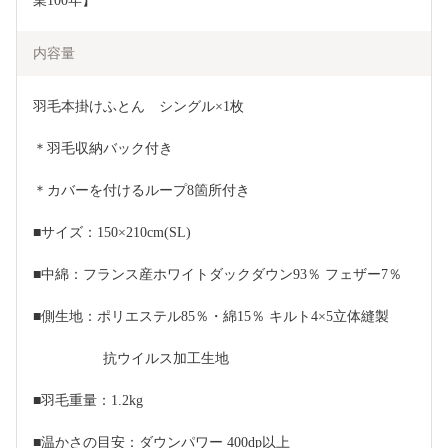
業100年】 
内容量
羽毛本掛けふとん　シングル×1枚
＊羽毛収納バック付き
＊カバーを付けるループ8箇所付き
■サイズ：150×210cm(SL)
■中綿：フランス産ホワイトダックダウン93％ フェザー7％
■側生地：ポリエステル85％・綿15％ キルト4×5立体縫製
　　　　　抗ウイルス加工生地
■羽毛重量：1.2kg
■温かさの目安：ダウンパワー 400dp以上