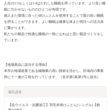
人生の1/3もしくは1/4はだれしも睡眠を摂っています。より良い睡
眠に欠かせないもののひとつが布団です。
個人また環境に合った掛けふとんを使用することで質の良い睡眠
を摂ることができます。よい睡眠は健康な体また明日への活力原
に繋がります。
私たちの製品で快適な睡眠の一助になればと思い製品づくりをし
ています。
【地場産品に該当する理由】
本市の地場産業である織物業の高い技術を活かし、区域内の事業
所にて一連の工程を行っています。（告示第5条第3号に該当）
返礼品名
【抗ウイルス・抗菌加工】羽毛本掛けふとん(シングル)【創