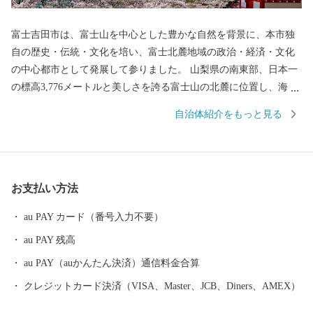
富士吉田市は、富士山を中心とした豊かな自然を背景に、本市独
自の歴史・伝統・文化を培い、富士北麓地域の政治・経済・文化
の中心都市として発展して参りました。 山梨県の南東部、日本一
の標高3,776メートルと美しさを誇る富士山の北麓に位置し、海抜
750メートルの市街地を形成する高原都市です。 古くから、富士
自治体紹介をもっと見る
山信仰の町として栄え、御師文化の面影が今も残されています。
また、明治以降、織物が近代産業として脚光を浴びて以来、政
治・経済・文化の面で富士北麓の中核都市としての役割を果たし
てきました。
お支払い方法
au PAY カード（番号入力不要）
au PAY 残高
au PAY（auかんたん決済）通信料金合算
クレジットカード決済（VISA、Master、JCB、Diners、AMEX）