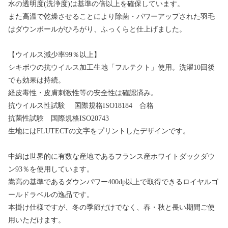
水の透明度(洗浄度)は基準の倍以上を確保しています。
また高温で乾燥させることにより除菌・パワーアップされた羽毛
はダウンボールがひろがり、ふっくらと仕上げました。
【ウイルス減少率99％以上】
シキボウの抗ウイルス加工生地「フルテクト」使用。洗濯10回後
でも効果は持続。
経皮毒性・皮膚刺激性等の安全性は確認済み。
抗ウイルス性試験 国際規格ISO18184 合格
抗菌性試験 国際規格ISO20743
生地にはFLUTECTの文字をプリントしたデザインです。
中綿は世界的に有数な産地であるフランス産ホワイトダックダウ
ン93％を使用しています。
嵩高の基準であるダウンパワー400dp以上で取得できるロイヤルゴ
ールドラベルの逸品です。
本掛け仕様ですが、冬の季節だけでなく、春・秋と長い期間ご使
用いただけます。