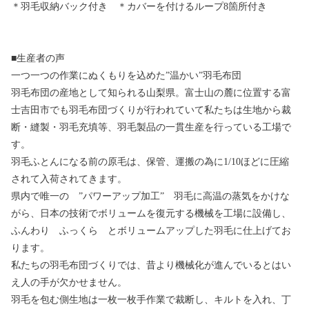
＊羽毛収納バック付き ＊カバーを付けるループ8箇所付き
■生産者の声
一つ一つの作業にぬくもりを込めた”温かい”羽毛布団
羽毛布団の産地として知られる山梨県。富士山の麓に位置する富
士吉田市でも羽毛布団づくりが行われていて私たちは生地から裁
断・縫製・羽毛充填等、羽毛製品の一貫生産を行っている工場で
す。
羽毛ふとんになる前の原毛は、保管、運搬の為に1/10ほどに圧縮
されて入荷されてきます。
県内で唯一の ”パワーアップ加工” 羽毛に高温の蒸気をかけな
がら、日本の技術でボリュームを復元する機械を工場に設備し、
ふんわり ふっくら とボリュームアップした羽毛に仕上げてお
ります。
私たちの羽毛布団づくりでは、昔より機械化が進んでいるとはい
え人の手が欠かせません。
羽毛を包む側生地は一枚一枚手作業で裁断し、キルトを入れ、丁