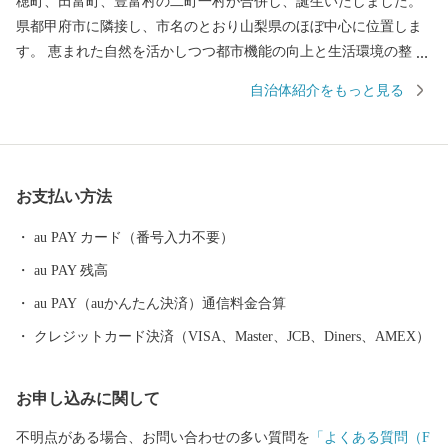
穂町、田富町、豊富村の二町一村が合併し、誕生いたしました。
県都甲府市に隣接し、市名のとおり山梨県のほぼ中心に位置しま
す。 恵まれた自然を活かしつつ都市機能の向上と生活環境の整備
に取り組んできた中央市。区画整理されたリバーサイドタウンや
自治体紹介をもっと見る
山梨大学医学部周辺の市街地は、住宅地や大型ショッピングセン
ターが集積し公共施設も身近にあります。新山梨環状道路の開通
など交通アクセスもよいことから、利便性の高い住空間となって
います。 ２０１６年「全国住みよさランキング」では。全８１３
お支払い方法
都市中３１位、利便度は８位と高い評価を受けています。 市で
は、誰もが住みたくなる、住んでよかったと思えるまち「実り豊
au PAY カード（番号入力不要）
かな生活文化都市」を将来像に掲げ、推進しています。
au PAY 残高
au PAY（auかんたん決済）通信料金合算
クレジットカード決済（VISA、Master、JCB、Diners、AMEX）
お申し込みに関して
不明点がある場合、お問い合わせの多い質問を
「よくある質問（F