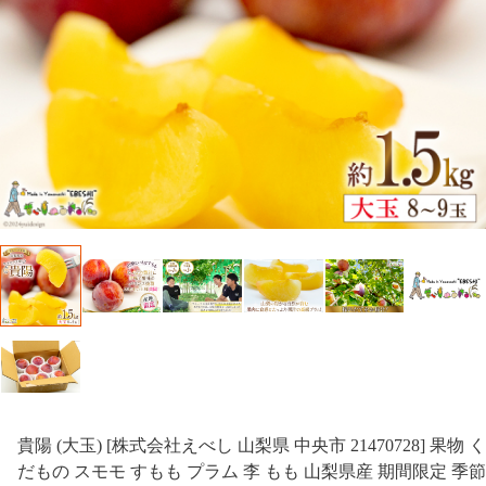
貴陽 (大玉) [株式会社えべし 山梨県 中央市 21470728] 果物 く
だもの スモモ すもも プラム 李 もも 山梨県産 期間限定 季節