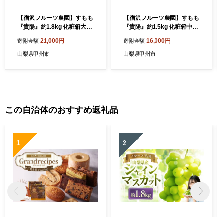
【宿沢フルーツ農園】すもも
【宿沢フルーツ農園】すもも
『貴陽』約1.8kg 化粧箱大玉
『貴陽』約1.5kg 化粧箱中玉
（7～10玉）【2026年発送】
（7～10玉）【2026年発送】
21,000円
16,000円
寄附金額
寄附金額
（SF）B15-141【貴陽 すも
（SF）B12-143 【貴陽 すも
も スモモ 桃 もも モモ 令和8
も スモモ 令和8年発送 期間
山梨県甲州市
山梨県甲州市
年発送 期間限定 山梨県産 甲
限定 山梨県産 甲州市 フルー
州市 フルーツ 果物】
ツ 果物】
この自治体のおすすめ返礼品
1
2