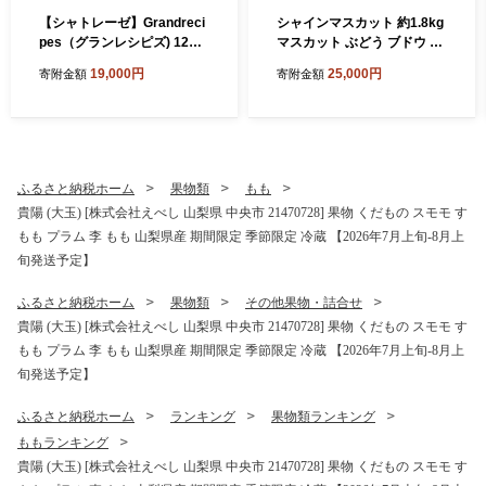
【シャトレーゼ】Grandreci
シャインマスカット 約1.8kg
pes（グランレシピズ) 12個
マスカット ぶどう ブドウ 葡
入×2セット 計24個 ／ スイー
萄 くだもの 果物 フルーツ 種
19,000円
25,000円
寄附金額
寄附金額
ツ デザート お菓子 おかし お
なし 山梨県 中央市 送料無料
やつ ギフト 贈答 プレゼント
【2026年8月下旬-10月下旬
お取り寄せ
発送予定】
ふるさと納税ホーム
果物類
もも
貴陽 (大玉) [株式会社えべし 山梨県 中央市 21470728] 果物 くだもの スモモ す
もも プラム 李 もも 山梨県産 期間限定 季節限定 冷蔵 【2026年7月上旬-8月上
旬発送予定】
ふるさと納税ホーム
果物類
その他果物・詰合せ
貴陽 (大玉) [株式会社えべし 山梨県 中央市 21470728] 果物 くだもの スモモ す
もも プラム 李 もも 山梨県産 期間限定 季節限定 冷蔵 【2026年7月上旬-8月上
旬発送予定】
ふるさと納税ホーム
ランキング
果物類ランキング
ももランキング
貴陽 (大玉) [株式会社えべし 山梨県 中央市 21470728] 果物 くだもの スモモ す