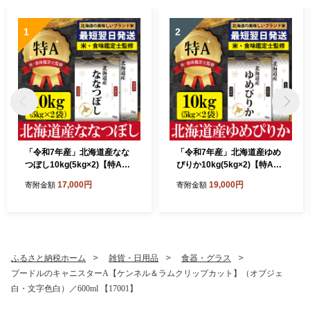
1
2
「令和7年産」北海道産なな
「令和7年産」北海道産ゆめ
つぼし10kg(5kg×2)【特Aラ
ぴりか10kg(5kg×2)【特Aラ
ンク】米・食味鑑定士監修＜
ンク】米・食味鑑定士監修＜
17,000円
19,000円
寄附金額
寄附金額
最短翌日発送＞【1606018】
最短翌日発送＞【1606120】
ふるさと納税ホーム
雑貨・日用品
食器・グラス
プードルのキャニスターA【ケンネル＆ラムクリップカット】（オブジェ
白・文字色白）／600ml 【17001】