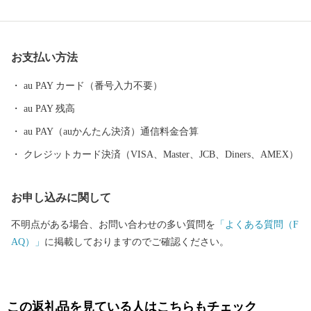
れ、アンモナイトが海を泳いでいた太古から炭鉱まちとして栄え
た現在まで、一億年時間旅行を気軽に楽しむことができます。 三
笠の盆踊りは無形文化として北海道遺産にも登録され、伝統的に
お支払い方法
三層に高く組まれた櫓（やぐら）、その周りを幾重にも囲んで踊
る様子は壮観。誰でもその輪に入ることが出来ます。毎年8月13日
au PAY カード（番号入力不要）
～15日に行われる北海盆踊り大会の最終日には納涼花火大会も開
au PAY 残高
催。約600発の花火を櫓越しに眺めることができます。 「日本一
安心して誰もが住み続けたいまち」を掲げて、移住定住・子育て
au PAY（auかんたん決済）通信料金合算
支援策に力を入れるなど、魅力・活気あふれるまちです。
クレジットカード決済（VISA、Master、JCB、Diners、AMEX）
お申し込みに関して
不明点がある場合、お問い合わせの多い質問を
「よくある質問（F
AQ）」
に掲載しておりますのでご確認ください。
この返礼品を見ている人はこちらもチェック