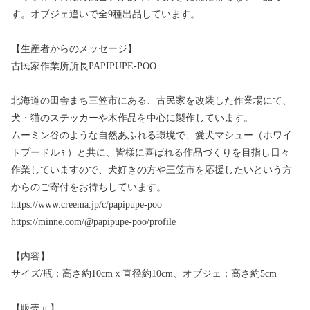
す。オブジェ違いで全9種出品しています。
【生産者からのメッセージ】
古民家作業所所長PAPIPUPE-POO
北海道の田舎まち三笠市にある、古民家を改装した作業場にて、
犬・猫のステッカーや木作品を中心に製作しています。
ムーミン谷のような自然あふれる環境で、愛犬マシュー（ホワイ
トプードル♀）と共に、皆様に喜ばれる作品づくりを目指し日々
作業していますので、犬好きの方や三笠市を応援したいという方
からのご寄付をお待ちしています。
https://www.creema.jp/c/papipupe-poo
https://minne.com/@papipupe-poo/profile
【内容】
サイズ/瓶：高さ約10cmｘ直径約10cm、オブジェ：高さ約5cm
【販売元】