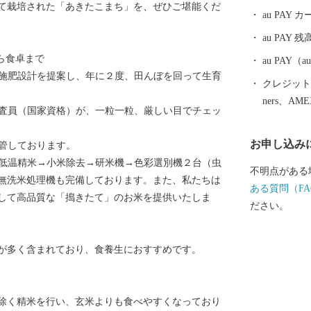
て栽培された「あきたこまち」を、ぜひご堪能くだ
にも大きく貢
au PAY
の地として、
au PAY 残
田市内を走る
ら食卓まで
と、秋田県内
au PAY
に施肥設計を提案し、年に２度、田んぼを回って生育
車窓の外には
クレジットカ
本の原風景を
ners、AM
検査員（国家資格）が、一粒一粒、厳しい目でチェッ
南駅は、大ヒ
デルというこ
お申し込み
保管しております。
界一の綴子大
→低温精米→小米除去→研米機→色彩選別機２台（虫
跡、田舎スイ
不明点がある
無洗米処理機も完備しております。また、私たちは
文化・食・自
ある質問（FA
して高品質な「搗きたて」のお米を提供いたしま
す。
ださい。
が多く含まれており、食養生におすすめです。
り除く精米を行い、玄米よりも食べやすくなっており