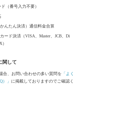
献し、現在でも阿仁地区ではマタギ発祥
 カード（番号入力不要）
その文化を色濃く伝えています。 北秋
高
「秋田内陸縦貫鉄道」は、鷹巣～角館
陸部を南北に縦貫するローカル線です。
（auかんたん決済）通信料金合算
のどかな田園や雄大な山々が広がり、日
ード決済（VISA、Master、JCB、Di
感じることができます。沿線にある前田
EX）
ットアニメ映画の劇中に登場した駅のモ
とで話題にもなりました。 その他、世
に関して
太鼓や世界遺産登録を目指す伊勢堂岱遺
ーツ「北あきたバター餅」などがあり、
場合、お問い合わせの多い質問を
「よく
然など、様々な楽しみ方ができるまちで
Q）」
に掲載しておりますのでご確認く