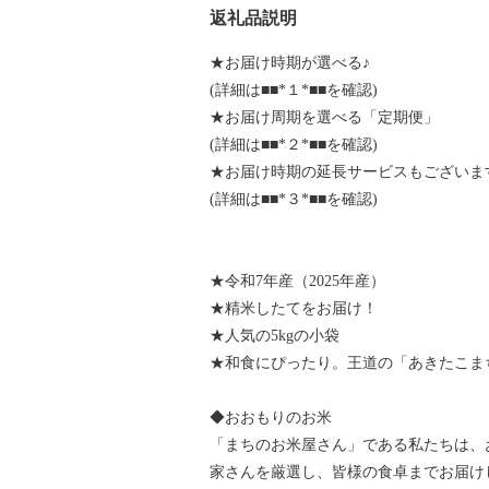
返礼品説明
★お届け時期が選べる♪
(詳細は■■*１*■■を確認)
★お届け周期を選べる「定期便」
(詳細は■■*２*■■を確認)
★お届け時期の延長サービスもございま
(詳細は■■*３*■■を確認)
★令和7年産（2025年産）
★精米したてをお届け！
★人気の5kgの小袋
★和食にぴったり。王道の「あきたこま
◆おおもりのお米
「まちのお米屋さん」である私たちは、
家さんを厳選し、皆様の食卓までお届け