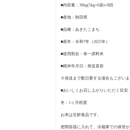
■内容量：30kg(5kg×6袋)×8回
■産地：秋田県
■品種：あきたこまち
■産年：令和7年（2025年）
■使用割合：単一原料米
■精米年月日：発送直前
※発送まで数日要する場合もございま
■おいしくお召し上がりいただく目安
冬：1ヶ月程度
お米は生鮮食品です。
密閉容器に入れて、冷蔵庫での保管が