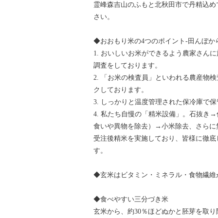
霊峰森吉山のふもと北秋田市で丹精込め
さい。
◆おおもり米の4つのポイント-田んぼか
1. おいしいお米ができるよう農家さん
調査をしております。
2. 「お米の検査員」といわれる農産物
クしております。
3. しっかりと温度管理された保冷庫で
4. 私たち自慢の「精米設備」。石抜き
食いや異物を除去）→小米除去、さらに
受注後精米を実施しており、皆様に徹底
す。
◆玄米はビタミン・ミネラル・食物繊維
◆食べやすい三分づき米
玄米から、約30％ほどぬかと胚芽を取