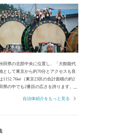
田県の北部中央に位置し、「大館能代
地として東京から約70分とアクセスも良
1152.76㎢（東京23区の合計面積の約2
田県の中でも2番目の広さを誇ります。そ
な自然に囲まれ、四季の移り変わりに合
自治体紹介をもっと見る
表情を見せてくれます。「花の百名山」
『森吉山』では、多種多様な高山植物は
のダイナミックな樹氷は日本三大樹氷観
としても知られています。 また、この
法
境は、狩猟を生業としてきた「マタギ」