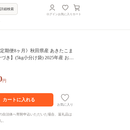
詳細検索
ログイン
お気に入り
カート
方
《定期便8ヶ月》秋田県産 あきたこま
3分づき】(5kg小分け袋) 2025年産 お届
る お届け周期調整可能 隔月に調整O
おもり [おおもり 秋田 お米 あきたこ
0
ろ 東北 北秋田市 定期便 毎月お届
円
お気に入り
の自治体へ寄附申込いただいた場合、返礼品は
ん。