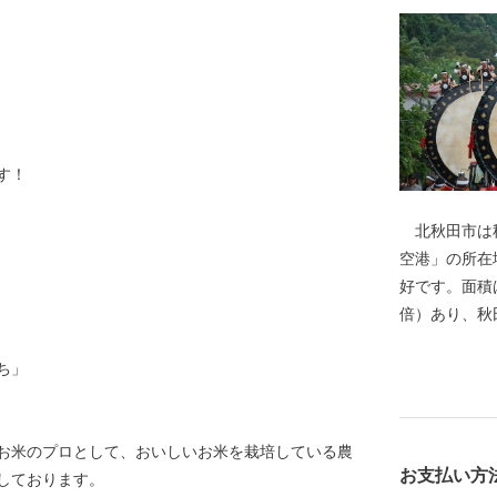
す！
北秋田市は秋
空港」の所在
好です。面積は
倍）あり、秋
の多くは豊か
ち」
わせ、様々な
に数えられる
もちろん、冬
お米のプロとして、おいしいお米を栽培している農
賞地のひとつ
お支払い方
しております。
豊かな自然環