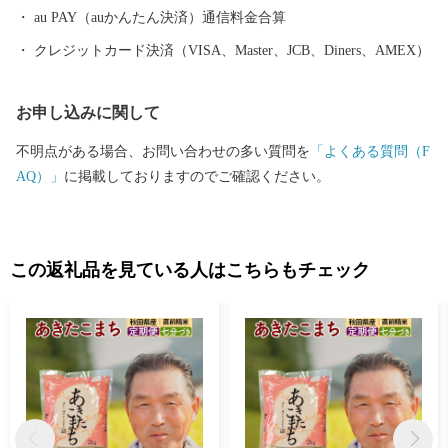
線にある前田南駅は、大ヒットアニメ映画の劇中に登場した駅の
au PAY（auかんたん決済）通信料金合算
モデルということで話題にもなりました。 その他、世界一の綴
クレジットカード決済（VISA、Master、JCB、Diners、AMEX）
子大太鼓や世界遺産登録を目指す伊勢堂岱遺跡、田舎スイーツ
「北あきたバター餅」などがあり、文化・食・自然など、様々な
お申し込みに関して
楽しみ方ができるまちです。
不明点がある場合、お問い合わせの多い質問を
「よくある質問（F
AQ）」
に掲載しておりますのでご確認ください。
この返礼品を見ている人はこちらもチェック