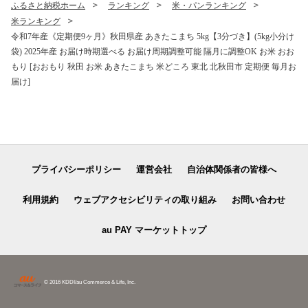
ふるさと納税ホーム
ランキング
米・パンランキング
米ランキング
令和7年産《定期便9ヶ月》秋田県産 あきたこまち 5kg【3分づき】(5kg小分け
袋) 2025年産 お届け時期選べる お届け周期調整可能 隔月に調整OK お米 おお
もり [おおもり 秋田 お米 あきたこまち 米どころ 東北 北秋田市 定期便 毎月お
届け]
プライバシーポリシー
運営会社
自治体関係者の皆様へ
利用規約
ウェブアクセシビリティの取り組み
お問い合わせ
au PAY マーケットトップ
© 2016 KDDI/au Commerce & Life, Inc.