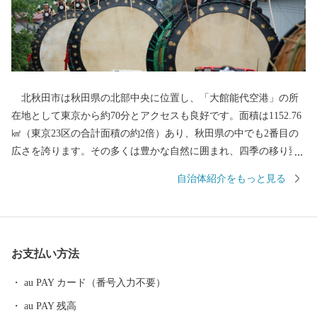
北秋田市は秋田県の北部中央に位置し、「大館能代空港」の所
在地として東京から約70分とアクセスも良好です。面積は1152.76
㎢（東京23区の合計面積の約2倍）あり、秋田県の中でも2番目の
広さを誇ります。その多くは豊かな自然に囲まれ、四季の移り変
わりに合わせ、様々な表情を見せてくれます。「花の百名山」に
自治体紹介をもっと見る
数えられる『森吉山』では、多種多様な高山植物はもちろん、冬
のダイナミックな樹氷は日本三大樹氷観賞地のひとつとしても知
られています。 また、この豊かな自然環境は、狩猟を生業とし
てきた「マタギ」にも大きく貢献し、現在でも阿仁地区ではマタ
お支払い方法
ギ発祥の地として、その文化を色濃く伝えています。 北秋田市
内を走る「秋田内陸縦貫鉄道」は、鷹巣～角館と、秋田県内陸部
au PAY カード（番号入力不要）
を南北に縦貫するローカル線です。車窓の外にはのどかな田園や
au PAY 残高
雄大な山々が広がり、日本の原風景を感じることができます。沿