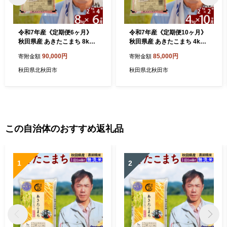
令和7年産《定期便6ヶ月》
令和7年産《定期便10ヶ月》
秋田県産 あきたこまち 8kg
秋田県産 あきたこまち 4kg
【7分づき】(2kg小分け袋) 2
【7分づき】(2kg小分け袋) 2
90,000円
85,000円
寄附金額
寄附金額
025年産 お届け時期選べる
025年産 お届け時期選べる
お届け周期調整可能 隔月に
お届け周期調整可能 隔月に
秋田県北秋田市
秋田県北秋田市
調整OK お米 おおもり [おお
調整OK お米 おおもり [おお
もり 秋田 お米 あきたこまち
もり 秋田 お米 あきたこまち
米どころ 東北 北秋田市 定期
米どころ 東北 北秋田市 定期
便 毎月お届け]
便 毎月お届け]
この自治体のおすすめ返礼品
1
2