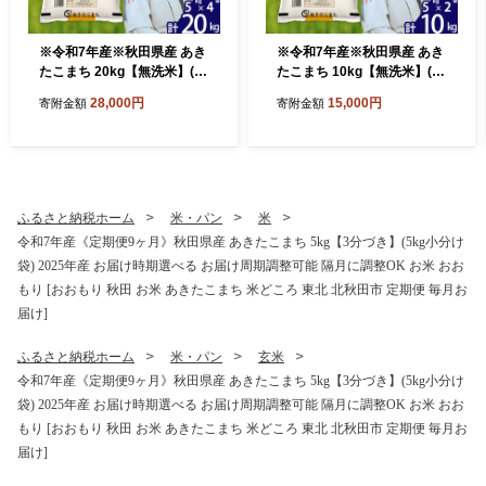
※令和7年産※秋田県産 あき
※令和7年産※秋田県産 あき
たこまち 20kg【無洗米】(5k
たこまち 10kg【無洗米】(5k
g小分け袋) 【1回のみお届
g小分け袋) 【1回のみお届
28,000円
15,000円
寄附金額
寄附金額
け】2025年産 お届け時期選
け】2025年産 お届け時期選
べる お米 みそらファーム [み
べる お米 みそらファーム [み
そらファーム 秋田 お米 あき
そらファーム 秋田 お米 あき
たこまち 米どころ 東北 北秋
たこまち 米どころ 東北 北秋
田市 秋田県産 冷めてもおい
田市 秋田県産 冷めてもおい
しい おにぎり おむすび お弁
しい おにぎり おむすび お弁
ふるさと納税ホーム
米・パン
米
当 白米]
当 白米]
令和7年産《定期便9ヶ月》秋田県産 あきたこまち 5kg【3分づき】(5kg小分け
袋) 2025年産 お届け時期選べる お届け周期調整可能 隔月に調整OK お米 おお
もり [おおもり 秋田 お米 あきたこまち 米どころ 東北 北秋田市 定期便 毎月お
届け]
ふるさと納税ホーム
米・パン
玄米
令和7年産《定期便9ヶ月》秋田県産 あきたこまち 5kg【3分づき】(5kg小分け
袋) 2025年産 お届け時期選べる お届け周期調整可能 隔月に調整OK お米 おお
もり [おおもり 秋田 お米 あきたこまち 米どころ 東北 北秋田市 定期便 毎月お
届け]