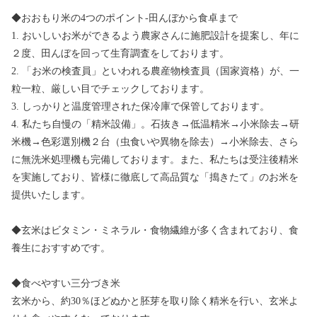
◆おおもり米の4つのポイント-田んぼから食卓まで
1. おいしいお米ができるよう農家さんに施肥設計を提案し、年に
２度、田んぼを回って生育調査をしております。
2. 「お米の検査員」といわれる農産物検査員（国家資格）が、一
粒一粒、厳しい目でチェックしております。
3. しっかりと温度管理された保冷庫で保管しております。
4. 私たち自慢の「精米設備」。石抜き→低温精米→小米除去→研
米機→色彩選別機２台（虫食いや異物を除去）→小米除去、さら
に無洗米処理機も完備しております。また、私たちは受注後精米
を実施しており、皆様に徹底して高品質な「搗きたて」のお米を
提供いたします。
◆玄米はビタミン・ミネラル・食物繊維が多く含まれており、食
養生におすすめです。
◆食べやすい三分づき米
玄米から、約30％ほどぬかと胚芽を取り除く精米を行い、玄米よ