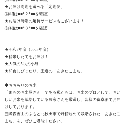
★お届け周期を選べる「定期便」
(詳細は■■*２*■■を確認)
★お届け時期の延長サービスもございます！
(詳細は■■*３*■■を確認)
★令和7年産（2025年産）
★精米したてをお届け！
★人気の5kgの小袋
★和食にぴったり。王道の「あきたこまち」
◆おおもりのお米
「まちのお米屋さん」である私たちは、お米のプロとして、おい
しいお米を栽培している農家さんを厳選し、皆様の食卓までお届
けしております。
霊峰森吉山のふもと北秋田市で丹精込めて栽培された「あきたこ
まち」を、ぜひご堪能ください。