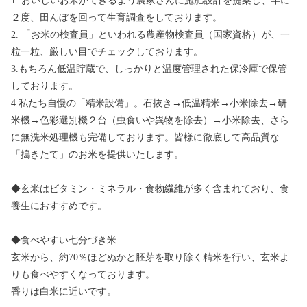
1. おいしいお米ができるよう農家さんに施肥設計を提案し、年に
２度、田んぼを回って生育調査をしております。
2. 「お米の検査員」といわれる農産物検査員（国家資格）が、一
粒一粒、厳しい目でチェックしております。
3.もちろん低温貯蔵で、しっかりと温度管理された保冷庫で保管
しております。
4.私たち自慢の「精米設備」。石抜き→低温精米→小米除去→研
米機→色彩選別機２台（虫食いや異物を除去）→小米除去、さら
に無洗米処理機も完備しております。皆様に徹底して高品質な
「搗きたて」のお米を提供いたします。
◆玄米はビタミン・ミネラル・食物繊維が多く含まれており、食
養生におすすめです。
◆食べやすい七分づき米
玄米から、約70％ほどぬかと胚芽を取り除く精米を行い、玄米よ
りも食べやすくなっております。
香りは白米に近いです。