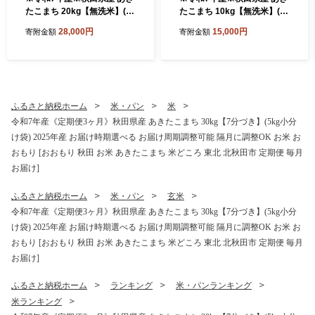
たこまち 20kg【無洗米】(5k
たこまち 10kg【無洗米】(5k
g小分け袋) 【1回のみお届
g小分け袋) 【1回のみお届
28,000円
15,000円
寄附金額
寄附金額
け】2025年産 お届け時期選
け】2025年産 お届け時期選
べる お米 みそらファーム [み
べる お米 みそらファーム [み
そらファーム 秋田 お米 あき
そらファーム 秋田 お米 あき
たこまち 米どころ 東北 北秋
たこまち 米どころ 東北 北秋
田市 秋田県産 冷めてもおい
田市 秋田県産 冷めてもおい
しい おにぎり おむすび お弁
しい おにぎり おむすび お弁
ふるさと納税ホーム
米・パン
米
当 白米]
当 白米]
令和7年産《定期便3ヶ月》秋田県産 あきたこまち 30kg【7分づき】(5kg小分
け袋) 2025年産 お届け時期選べる お届け周期調整可能 隔月に調整OK お米 お
おもり [おおもり 秋田 お米 あきたこまち 米どころ 東北 北秋田市 定期便 毎月
お届け]
ふるさと納税ホーム
米・パン
玄米
令和7年産《定期便3ヶ月》秋田県産 あきたこまち 30kg【7分づき】(5kg小分
け袋) 2025年産 お届け時期選べる お届け周期調整可能 隔月に調整OK お米 お
おもり [おおもり 秋田 お米 あきたこまち 米どころ 東北 北秋田市 定期便 毎月
お届け]
ふるさと納税ホーム
ランキング
米・パンランキング
米ランキング