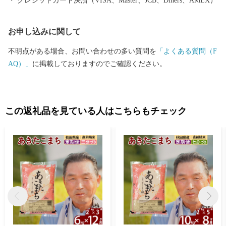
クレジットカード決済（VISA、Master、JCB、Diners、AMEX）
子大太鼓や世界遺産登録を目指す伊勢堂岱遺跡、田舎スイーツ
「北あきたバター餅」などがあり、文化・食・自然など、様々な
お申し込みに関して
楽しみ方ができるまちです。
不明点がある場合、お問い合わせの多い質問を
「よくある質問（F
AQ）」
に掲載しておりますのでご確認ください。
この返礼品を見ている人はこちらもチェック