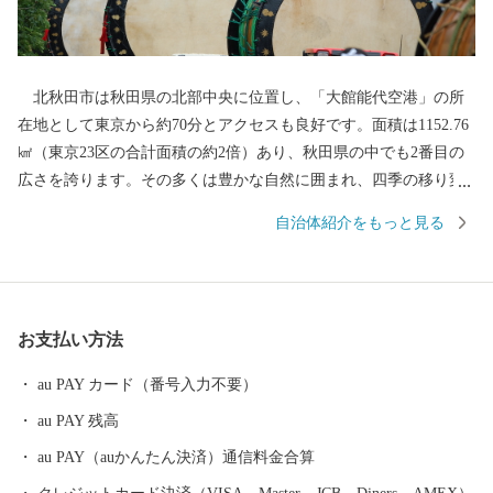
北秋田市は秋田県の北部中央に位置し、「大館能代空港」の所
在地として東京から約70分とアクセスも良好です。面積は1152.76
㎢（東京23区の合計面積の約2倍）あり、秋田県の中でも2番目の
広さを誇ります。その多くは豊かな自然に囲まれ、四季の移り変
わりに合わせ、様々な表情を見せてくれます。「花の百名山」に
自治体紹介をもっと見る
数えられる『森吉山』では、多種多様な高山植物はもちろん、冬
のダイナミックな樹氷は日本三大樹氷観賞地のひとつとしても知
られています。 また、この豊かな自然環境は、狩猟を生業とし
てきた「マタギ」にも大きく貢献し、現在でも阿仁地区ではマタ
お支払い方法
ギ発祥の地として、その文化を色濃く伝えています。 北秋田市
内を走る「秋田内陸縦貫鉄道」は、鷹巣～角館と、秋田県内陸部
au PAY カード（番号入力不要）
を南北に縦貫するローカル線です。車窓の外にはのどかな田園や
au PAY 残高
雄大な山々が広がり、日本の原風景を感じることができます。沿
線にある前田南駅は、大ヒットアニメ映画の劇中に登場した駅の
au PAY（auかんたん決済）通信料金合算
モデルということで話題にもなりました。 その他、世界一の綴