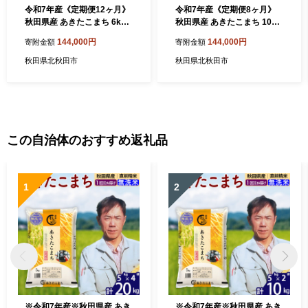
令和7年産《定期便12ヶ月》
令和7年産《定期便8ヶ月》
秋田県産 あきたこまち 6kg
秋田県産 あきたこまち 10kg
【3分づき】(2kg小分け袋) 2
【7分づき】(2kg小分け袋) 2
144,000円
144,000円
寄附金額
寄附金額
025年産 お届け時期選べる
025年産 お届け時期選べる
お届け周期調整可能 隔月に
お届け周期調整可能 隔月に
秋田県北秋田市
秋田県北秋田市
調整OK お米 おおもり [おお
調整OK お米 おおもり [おお
もり 秋田 お米 あきたこまち
もり 秋田 お米 あきたこまち
米どころ 東北 北秋田市 定期
米どころ 東北 北秋田市 定期
便 毎月お届け]
便 毎月お届け]
この自治体のおすすめ返礼品
1
2
※令和7年産※秋田県産 あき
※令和7年産※秋田県産 あき