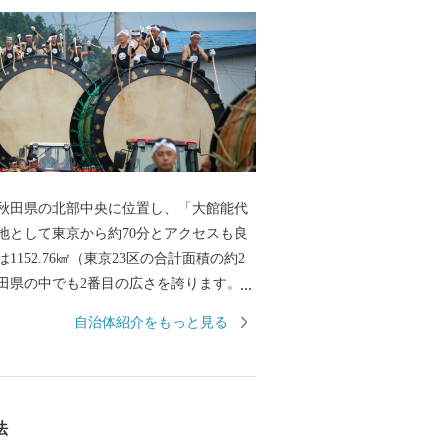
田県の北部中央に位置し、「大館能代
地として東京から約70分とアクセスも良
1152.76㎢（東京23区の合計面積の約2
田県の中でも2番目の広さを誇ります。そ
な自然に囲まれ、四季の移り変わりに合
自治体紹介をもっと見る
表情を見せてくれます。「花の百名山」
『森吉山』では、多種多様な高山植物は
のダイナミックな樹氷は日本三大樹氷観
としても知られています。 また、この
法
境は、狩猟を生業としてきた「マタギ」