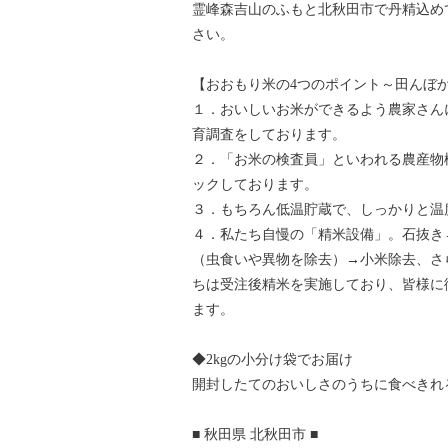
霊峰森吉山のふもと北秋田市で丹精込め
さい。
【おおもり米の4つのポイント～田んぼ
１．おいしいお米ができるよう農家さん
育調査をしております。
２．「お米の検査員」といわれる農産物
ックしております。
３．もちろん低温貯蔵で、しっかりと温
４．私たち自慢の「精米設備」。石抜き
（虫食いや異物を除去）→小米除去、さ
ちは受注後精米を実施しており、皆様に
ます。
◆2kgの小分け袋でお届け
開封したてのおいしさのうちに食べきれ
■ 秋田県 北秋田市 ■