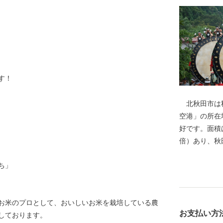
す！
北秋田市は秋
空港」の所在
好です。面積は
倍）あり、秋
の多くは豊か
ち」
わせ、様々な
に数えられる
もちろん、冬
お米のプロとして、おいしいお米を栽培している農
賞地のひとつ
お支払い方
しております。
豊かな自然環