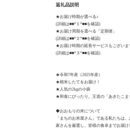
返礼品説明
★お届け時期が選べる♪
(詳細は■■*１*■■を確認)
★お届け周期を選べる「定期便」
(詳細は■■*２*■■を確認)
★お届け時期の延長サービスもございま
(詳細は■■*３*■■を確認)
★令和7年産（2025年産）
★精米したてをお届け！
★人気の2kgの小袋
★和食にぴったり。王道の「あきたこま
◆おおもりの米について
「まちのお米屋さん」である私たちは、
家さんを厳選し、皆様の食卓までお届け