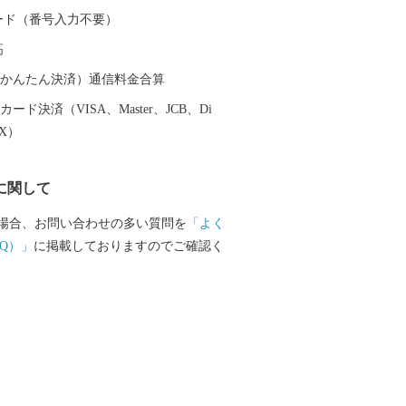
献し、現在でも阿仁地区ではマタギ発祥
 カード（番号入力不要）
その文化を色濃く伝えています。 北秋
高
「秋田内陸縦貫鉄道」は、鷹巣～角館
陸部を南北に縦貫するローカル線です。
（auかんたん決済）通信料金合算
のどかな田園や雄大な山々が広がり、日
ード決済（VISA、Master、JCB、Di
感じることができます。沿線にある前田
EX）
ットアニメ映画の劇中に登場した駅のモ
とで話題にもなりました。 その他、世
に関して
太鼓や世界遺産登録を目指す伊勢堂岱遺
ーツ「北あきたバター餅」などがあり、
場合、お問い合わせの多い質問を
「よく
然など、様々な楽しみ方ができるまちで
Q）」
に掲載しておりますのでご確認く