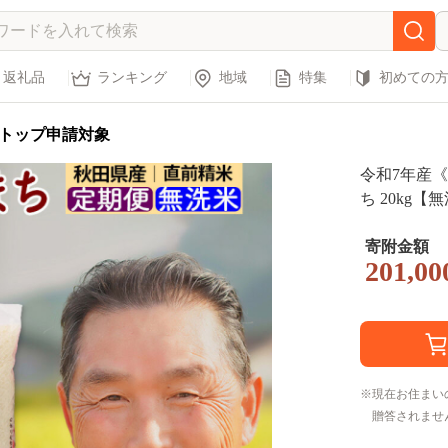
返礼品
ランキング
地域
特集
初めての
トップ申請対象
令和7年産
ち 20kg【
け時期選べ
K お米 お
寄附金額
201,00
まち 米どこ
け]
現在お住まい
贈答されませ