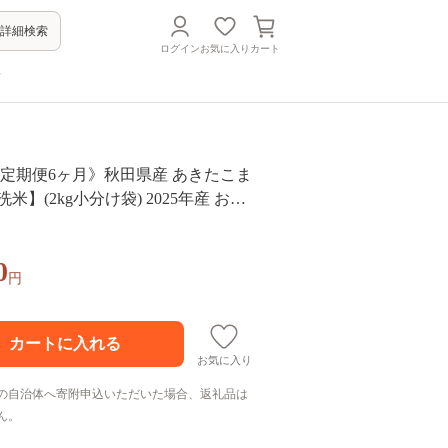
詳細検索
ログイン
お気に入り
カート
方
《定期便6ヶ月》秋田県産 あきたこま
無洗米】(2kg小分け袋) 2025年産 お届
る お届け周期調整可能 隔月に調整O
おもり [おおもり 秋田 お米 あきたこ
0
ろ 東北 北秋田市 定期便 毎月お届
円
お気に入り
の自治体へ寄附申込いただいた場合、返礼品は
ん。