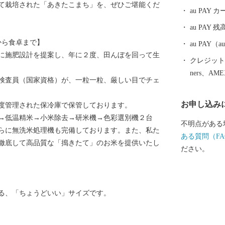
て栽培された「あきたこまち」を、ぜひご堪能くだ
にも大きく貢
au PAY
の地として、
au PAY 残
田市内を走る
から食卓まで】
と、秋田県内
au PAY
に施肥設計を提案し、年に２度、田んぼを回って生
車窓の外には
クレジットカ
本の原風景を
ners、AM
検査員（国家資格）が、一粒一粒、厳しい目でチェ
南駅は、大ヒ
デルというこ
お申し込み
度管理された保冷庫で保管しております。
界一の綴子大
→低温精米→小米除去→研米機→色彩選別機２台
跡、田舎スイ
不明点がある
らに無洗米処理機も完備しております。また、私た
文化・食・自
ある質問（FA
徹底して高品質な「搗きたて」のお米を提供いたし
す。
ださい。
る、「ちょうどいい」サイズです。