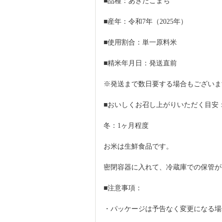
■品種：あきたこまち
■産年：令和7年（2025年）
■使用割合：単一原料米
■精米年月日：発送直前
※発送まで数日要する場合もございま
■おいしくお召し上がりいただく目安
冬：1ヶ月程度
お米は生鮮食品です。
密閉容器に入れて、冷蔵庫での保管が
■注意事項：
・パッケージは予告なく変更になる場