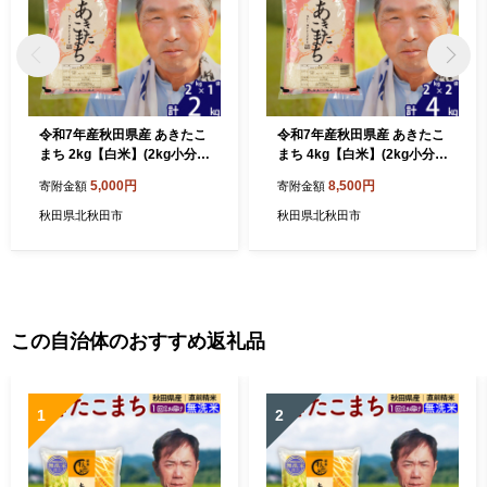
令和7年産秋田県産 あきたこ
令和7年産秋田県産 あきたこ
まち 2kg【白米】(2kg小分け
まち 4kg【白米】(2kg小分け
袋)【1回のみお届け】2025
袋)【1回のみお届け】2025
5,000円
8,500円
寄附金額
寄附金額
年産 お届け時期選べる お米
年産 お届け時期選べる お米
おおもり [おおもり 秋田 お米
おおもり [おおもり 秋田 お米
秋田県北秋田市
秋田県北秋田市
あきたこまち 米どころ 東北
あきたこまち 米どころ 東北
北秋田市]
北秋田市]
この自治体のおすすめ返礼品
1
2