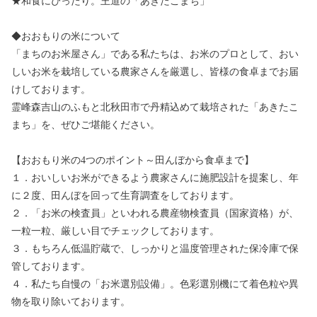
★和食にぴったり。王道の「あきたこまち」
◆おおもりの米について
「まちのお米屋さん」である私たちは、お米のプロとして、おい
しいお米を栽培している農家さんを厳選し、皆様の食卓までお届
けしております。
霊峰森吉山のふもと北秋田市で丹精込めて栽培された「あきたこ
まち」を、ぜひご堪能ください。
【おおもり米の4つのポイント～田んぼから食卓まで】
１．おいしいお米ができるよう農家さんに施肥設計を提案し、年
に２度、田んぼを回って生育調査をしております。
２．「お米の検査員」といわれる農産物検査員（国家資格）が、
一粒一粒、厳しい目でチェックしております。
３．もちろん低温貯蔵で、しっかりと温度管理された保冷庫で保
管しております。
４．私たち自慢の「お米選別設備」。色彩選別機にて着色粒や異
物を取り除いております。