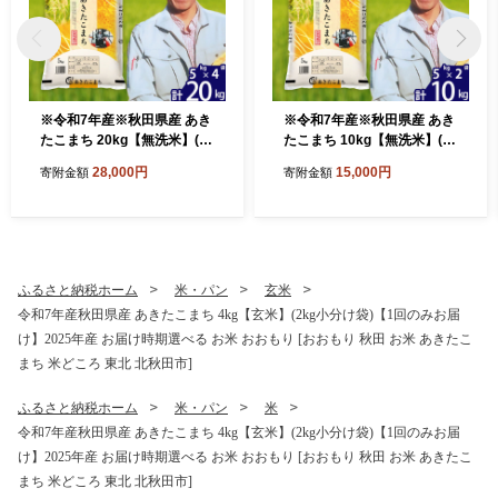
※令和7年産※秋田県産 あき
※令和7年産※秋田県産 あき
たこまち 20kg【無洗米】(5k
たこまち 10kg【無洗米】(5k
g小分け袋) 【1回のみお届
g小分け袋) 【1回のみお届
28,000円
15,000円
寄附金額
寄附金額
け】2025年産 お届け時期選
け】2025年産 お届け時期選
べる お米 みそらファーム [み
べる お米 みそらファーム [み
そらファーム 秋田 お米 あき
そらファーム 秋田 お米 あき
たこまち 米どころ 東北 北秋
たこまち 米どころ 東北 北秋
田市 秋田県産 冷めてもおい
田市 秋田県産 冷めてもおい
しい おにぎり おむすび お弁
しい おにぎり おむすび お弁
ふるさと納税ホーム
米・パン
玄米
当 白米]
当 白米]
令和7年産秋田県産 あきたこまち 4kg【玄米】(2kg小分け袋)【1回のみお届
け】2025年産 お届け時期選べる お米 おおもり [おおもり 秋田 お米 あきたこ
まち 米どころ 東北 北秋田市]
ふるさと納税ホーム
米・パン
米
令和7年産秋田県産 あきたこまち 4kg【玄米】(2kg小分け袋)【1回のみお届
け】2025年産 お届け時期選べる お米 おおもり [おおもり 秋田 お米 あきたこ
まち 米どころ 東北 北秋田市]