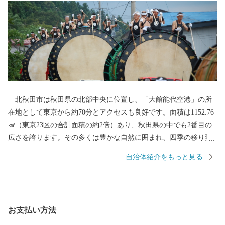
北秋田市は秋田県の北部中央に位置し、「大館能代空港」の所
在地として東京から約70分とアクセスも良好です。面積は1152.76
㎢（東京23区の合計面積の約2倍）あり、秋田県の中でも2番目の
広さを誇ります。その多くは豊かな自然に囲まれ、四季の移り変
わりに合わせ、様々な表情を見せてくれます。「花の百名山」に
自治体紹介をもっと見る
数えられる『森吉山』では、多種多様な高山植物はもちろん、冬
のダイナミックな樹氷は日本三大樹氷観賞地のひとつとしても知
られています。 また、この豊かな自然環境は、狩猟を生業とし
てきた「マタギ」にも大きく貢献し、現在でも阿仁地区ではマタ
お支払い方法
ギ発祥の地として、その文化を色濃く伝えています。 北秋田市