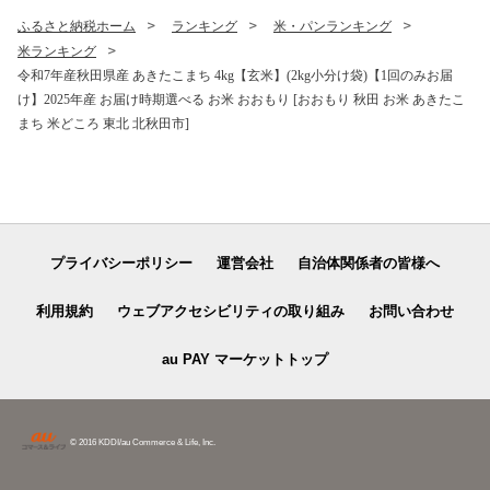
ふるさと納税ホーム
ランキング
米・パンランキング
米ランキング
令和7年産秋田県産 あきたこまち 4kg【玄米】(2kg小分け袋)【1回のみお届
け】2025年産 お届け時期選べる お米 おおもり [おおもり 秋田 お米 あきたこ
まち 米どころ 東北 北秋田市]
プライバシーポリシー
運営会社
自治体関係者の皆様へ
利用規約
ウェブアクセシビリティの取り組み
お問い合わせ
au PAY マーケットトップ
© 2016 KDDI/au Commerce & Life, Inc.