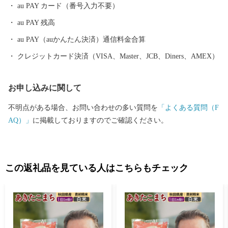
内を走る「秋田内陸縦貫鉄道」は、鷹巣～角館と、秋田県内陸部
au PAY カード（番号入力不要）
を南北に縦貫するローカル線です。車窓の外にはのどかな田園や
au PAY 残高
雄大な山々が広がり、日本の原風景を感じることができます。沿
線にある前田南駅は、大ヒットアニメ映画の劇中に登場した駅の
au PAY（auかんたん決済）通信料金合算
モデルということで話題にもなりました。 その他、世界一の綴
クレジットカード決済（VISA、Master、JCB、Diners、AMEX）
子大太鼓や世界遺産登録を目指す伊勢堂岱遺跡、田舎スイーツ
「北あきたバター餅」などがあり、文化・食・自然など、様々な
お申し込みに関して
楽しみ方ができるまちです。
不明点がある場合、お問い合わせの多い質問を
「よくある質問（F
AQ）」
に掲載しておりますのでご確認ください。
この返礼品を見ている人はこちらもチェック