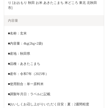
り [おおもり 秋田 お米 あきたこまち 米どころ 東北 北秋田
市]
内容量
■名称：玄米
■内容量：4kg(2kg×2袋)
■産地：秋田県
■品種：あきたこまち
■産年：令和7年（2025年）
■使用割合：単一原料米
■調製年月日：ラベルに記載
■おいしくお召し上がりいただく目安：夏：2週間程度