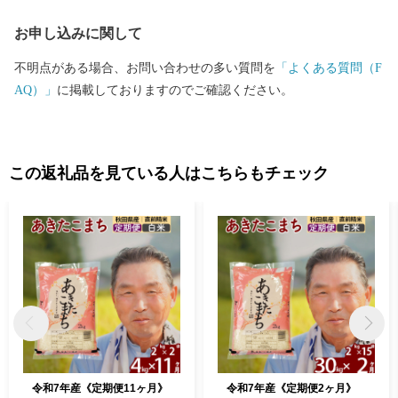
「北あきたバター餅」などがあり、文化・食・自然など、様々な
お申し込みに関して
楽しみ方ができるまちです。
不明点がある場合、お問い合わせの多い質問を
「よくある質問（F
AQ）」
に掲載しておりますのでご確認ください。
この返礼品を見ている人はこちらもチェック
令和7年産《定期便11ヶ月》
令和7年産《定期便2ヶ月》