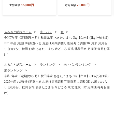
g小分け袋) 【1回のみお届
g小分け袋) 【1回のみお届
15,000円
28,000円
寄附金額
寄附金額
け】2025年産 お届け時期選
け】2025年産 お届け時期選
べる お米 みそらファーム [み
べる お米 みそらファーム [み
そらファーム 秋田 お米 あき
そらファーム 秋田 お米 あき
たこまち 米どころ 東北 北秋
たこまち 米どころ 東北 北秋
田市 秋田県産 冷めてもおい
田市 秋田県産 冷めてもおい
しい おにぎり おむすび お弁
しい おにぎり おむすび お弁
ふるさと納税ホーム
米・パン
米
当 白米]
当 白米]
令和7年産《定期便8ヶ月》秋田県産 あきたこまち 6kg【白米】(2kg小分け袋)
2025年産 お届け時期選べる お届け周期調整可能 隔月に調整OK お米 おおも
り [おおもり 秋田 お米 あきたこまち 米どころ 東北 北秋田市 定期便 毎月お届
け]
ふるさと納税ホーム
ランキング
米・パンランキング
米ランキング
令和7年産《定期便8ヶ月》秋田県産 あきたこまち 6kg【白米】(2kg小分け袋)
2025年産 お届け時期選べる お届け周期調整可能 隔月に調整OK お米 おおも
り [おおもり 秋田 お米 あきたこまち 米どころ 東北 北秋田市 定期便 毎月お届
け]