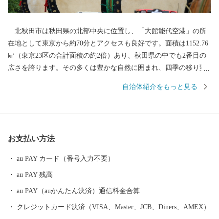
北秋田市は秋田県の北部中央に位置し、「大館能代空港」の所
在地として東京から約70分とアクセスも良好です。面積は1152.76
㎢（東京23区の合計面積の約2倍）あり、秋田県の中でも2番目の
広さを誇ります。その多くは豊かな自然に囲まれ、四季の移り変
わりに合わせ、様々な表情を見せてくれます。「花の百名山」に
自治体紹介をもっと見る
数えられる『森吉山』では、多種多様な高山植物はもちろん、冬
のダイナミックな樹氷は日本三大樹氷観賞地のひとつとしても知
られています。 また、この豊かな自然環境は、狩猟を生業とし
てきた「マタギ」にも大きく貢献し、現在でも阿仁地区ではマタ
お支払い方法
ギ発祥の地として、その文化を色濃く伝えています。 北秋田市
内を走る「秋田内陸縦貫鉄道」は、鷹巣～角館と、秋田県内陸部
au PAY カード（番号入力不要）
を南北に縦貫するローカル線です。車窓の外にはのどかな田園や
au PAY 残高
雄大な山々が広がり、日本の原風景を感じることができます。沿
線にある前田南駅は、大ヒットアニメ映画の劇中に登場した駅の
au PAY（auかんたん決済）通信料金合算
モデルということで話題にもなりました。 その他、世界一の綴
クレジットカード決済（VISA、Master、JCB、Diners、AMEX）
子大太鼓や世界遺産登録を目指す伊勢堂岱遺跡、田舎スイーツ