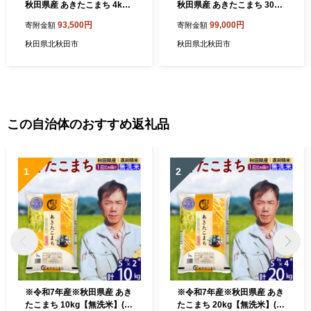
秋田県産 あきたこまち 4kg
秋田県産 あきたこまち 30kg
【白米】(2kg小分け袋) 2025
【白米】(2kg小分け袋) 2025
93,500円
99,000円
寄附金額
寄附金額
年産 お届け時期選べる お届
年産 お届け時期選べる お届
け周期調整可能 隔月に調整O
け周期調整可能 隔月に調整O
秋田県北秋田市
秋田県北秋田市
K お米 おおもり [おおもり 秋
K お米 おおもり [おおもり 秋
田 お米 あきたこまち 米どこ
田 お米 あきたこまち 米どこ
ろ 東北 北秋田市 定期便 毎月
ろ 東北 北秋田市 定期便 毎月
お届け]
お届け]
この自治体のおすすめ返礼品
1
2
※令和7年産※秋田県産 あき
※令和7年産※秋田県産 あき
たこまち 10kg【無洗米】(5k
たこまち 20kg【無洗米】(5k