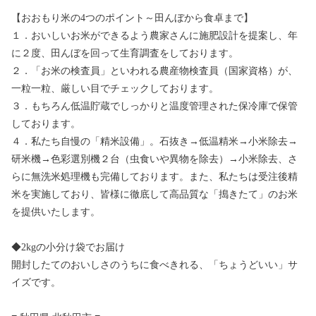
【おおもり米の4つのポイント～田んぼから食卓まで】
１．おいしいお米ができるよう農家さんに施肥設計を提案し、年
に２度、田んぼを回って生育調査をしております。
２．「お米の検査員」といわれる農産物検査員（国家資格）が、
一粒一粒、厳しい目でチェックしております。
３．もちろん低温貯蔵でしっかりと温度管理された保冷庫で保管
しております。
４．私たち自慢の「精米設備」。石抜き→低温精米→小米除去→
研米機→色彩選別機２台（虫食いや異物を除去）→小米除去、さ
らに無洗米処理機も完備しております。また、私たちは受注後精
米を実施しており、皆様に徹底して高品質な「搗きたて」のお米
を提供いたします。
◆2kgの小分け袋でお届け
開封したてのおいしさのうちに食べきれる、「ちょうどいい」サ
イズです。