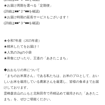
★お届け周期を選べる「定期便」
(詳細は■■*２*■■を確認)
★お届け時期の延長サービスもございます！
(詳細は■■*３*■■を確認)
★令和7年産（2025年産）
★精米したてをお届け！
★人気の2kgの小袋
★和食にぴったり。王道の「あきたこまち」
◆おおもりの米について
「まちのお米屋さん」である私たちは、お米のプロとして、おい
しいお米を栽培している農家さんを厳選し、皆様の食卓までお届
けしております。
霊峰森吉山のふもと北秋田市で丹精込めて栽培された「あきたこ
まち」を、ぜひご堪能ください。