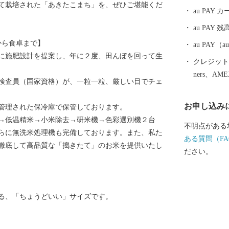
て栽培された「あきたこまち」を、ぜひご堪能くだ
にも大きく貢
au PAY
の地として、
au PAY 残
田市内を走る
から食卓まで】
と、秋田県内
au PAY
に施肥設計を提案し、年に２度、田んぼを回って生
車窓の外には
クレジットカ
本の原風景を
ners、AM
検査員（国家資格）が、一粒一粒、厳しい目でチェ
南駅は、大ヒ
デルというこ
お申し込み
管理された保冷庫で保管しております。
界一の綴子大
→低温精米→小米除去→研米機→色彩選別機２台
跡、田舎スイ
不明点がある
らに無洗米処理機も完備しております。また、私た
文化・食・自
ある質問（FA
徹底して高品質な「搗きたて」のお米を提供いたし
す。
ださい。
る、「ちょうどいい」サイズです。