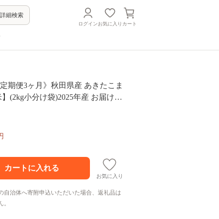
詳細検索
ログイン
お気に入り
カート
方
《定期便3ヶ月》秋田県産 あきたこま
米】(2kg小分け袋)2025年産 お届け時
届け周期調整可能 隔月に調整OK お
 [おおもり 秋田 お米 あきたこまち
北 北秋田市 定期便 毎月お届け]
円
お気に入り
の自治体へ寄附申込いただいた場合、返礼品は
ん。