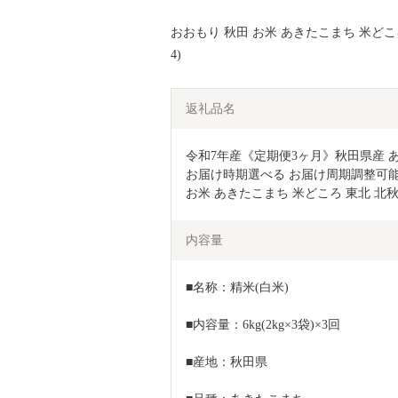
おおもり 秋田 お米 あきたこまち 米どころ 
4)
返礼品名
令和7年産《定期便3ヶ月》秋田県産 あきた
お届け時期選べる お届け周期調整可能 隔
お米 あきたこまち 米どころ 東北 北秋
内容量
■名称：精米(白米)
■内容量：6kg(2kg×3袋)×3回
■産地：秋田県