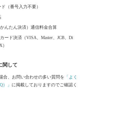
献し、現在でも阿仁地区ではマタギ発祥
 カード（番号入力不要）
その文化を色濃く伝えています。 北秋
高
「秋田内陸縦貫鉄道」は、鷹巣～角館
陸部を南北に縦貫するローカル線です。
（auかんたん決済）通信料金合算
のどかな田園や雄大な山々が広がり、日
ード決済（VISA、Master、JCB、Di
感じることができます。沿線にある前田
EX）
ットアニメ映画の劇中に登場した駅のモ
とで話題にもなりました。 その他、世
に関して
太鼓や世界遺産登録を目指す伊勢堂岱遺
ーツ「北あきたバター餅」などがあり、
場合、お問い合わせの多い質問を
「よく
然など、様々な楽しみ方ができるまちで
Q）」
に掲載しておりますのでご確認く