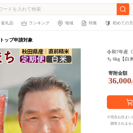
返礼品
ランキング
地域
特集
初めての
トップ申請対象
令和7年産
ち 6kg【白
期選べる お
米 おおもり
寄附金額
36,000
米どころ 東
現在お住まい
贈答されませ