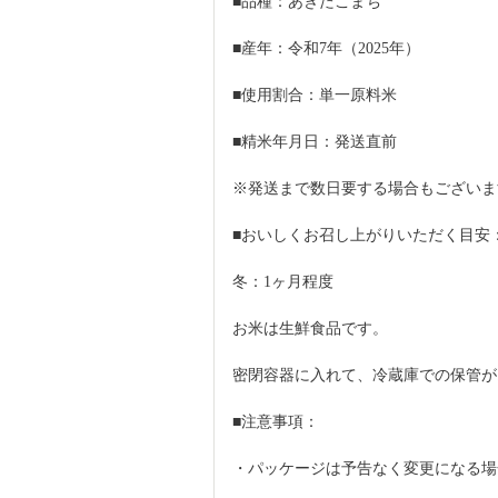
■品種：あきたこまち
■産年：令和7年（2025年）
■使用割合：単一原料米
■精米年月日：発送直前
※発送まで数日要する場合もございま
■おいしくお召し上がりいただく目安
冬：1ヶ月程度
お米は生鮮食品です。
密閉容器に入れて、冷蔵庫での保管が
■注意事項：
・パッケージは予告なく変更になる場