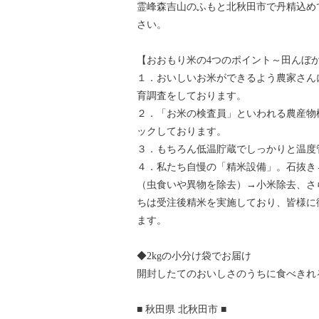
霊峰森吉山のふもと北秋田市で丹精込め
さい。
【おおもり米の4つのポイント～田んぼ
１．おいしいお米ができるよう農家さん
育調査をしております。
２．「お米の検査員」といわれる農産物
ックしております。
３．もちろん低温貯蔵でしっかりと温度
４．私たち自慢の「精米設備」。石抜き
（虫食いや異物を除去）→小米除去、さ
ちは受注後精米を実施しており、皆様に
ます。
◆2kgの小分け袋でお届け
開封したてのおいしさのうちに食べきれ
■ 秋田県 北秋田市 ■