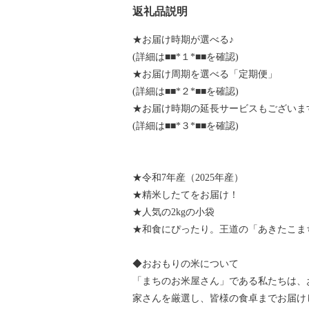
返礼品説明
★お届け時期が選べる♪
(詳細は■■*１*■■を確認)
★お届け周期を選べる「定期便」
(詳細は■■*２*■■を確認)
★お届け時期の延長サービスもございま
(詳細は■■*３*■■を確認)
★令和7年産（2025年産）
★精米したてをお届け！
★人気の2kgの小袋
★和食にぴったり。王道の「あきたこま
◆おおもりの米について
「まちのお米屋さん」である私たちは、
家さんを厳選し、皆様の食卓までお届け