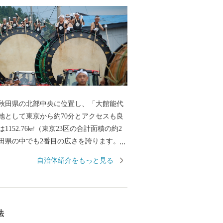
田県の北部中央に位置し、「大館能代
地として東京から約70分とアクセスも良
1152.76㎢（東京23区の合計面積の約2
田県の中でも2番目の広さを誇ります。そ
な自然に囲まれ、四季の移り変わりに合
自治体紹介をもっと見る
表情を見せてくれます。「花の百名山」
『森吉山』では、多種多様な高山植物は
のダイナミックな樹氷は日本三大樹氷観
としても知られています。 また、この
法
境は、狩猟を生業としてきた「マタギ」