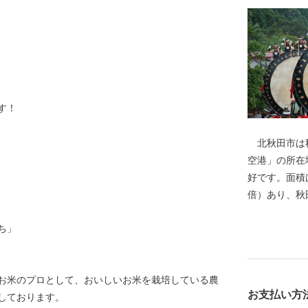
す！
北秋田市は秋
空港」の所在
好です。面積は
倍）あり、秋
の多くは豊か
ち」
わせ、様々な
に数えられる
もちろん、冬
お米のプロとして、おいしいお米を栽培している農
賞地のひとつ
お支払い方
しております。
豊かな自然環