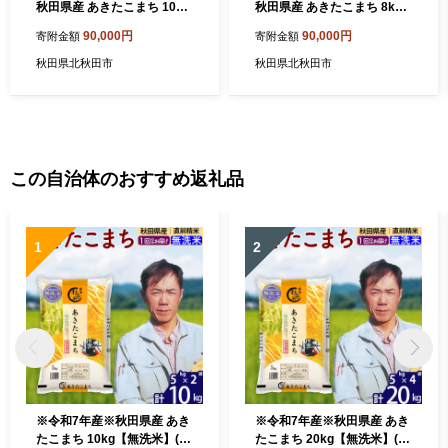
秋田県産 あきたこまち 10kg
秋田県産 あきたこまち 8kg
【白米】(2kg小分け袋) 2025
【白米】(2kg小分け袋) 2025
90,000円
90,000円
寄附金額
寄附金額
年産 お届け時期選べる お届
年産 お届け時期選べる お届
け周期調整可能 隔月に調整O
け周期調整可能 隔月に調整O
秋田県北秋田市
秋田県北秋田市
K お米 おおもり [おおもり 秋
K お米 おおもり [おおもり 秋
田 お米 あきたこまち 米どこ
田 お米 あきたこまち 米どこ
ろ 東北 北秋田市 定期便 毎月
ろ 東北 北秋田市 定期便 毎月
お届け]
お届け]
この自治体のおすすめ返礼品
1
2
※令和7年産※秋田県産 あき
※令和7年産※秋田県産 あき
たこまち 10kg【無洗米】(5k
たこまち 20kg【無洗米】(5k