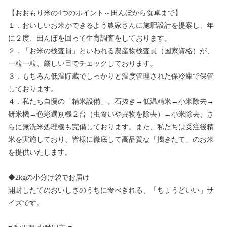
【おおもり米の4つのポイント～田んぼから食卓まで】
１．おいしいお米ができるよう農家さんに施肥設計を提案し、年
に２度、田んぼを回って生育調査をしております。
２．「お米の検査員」といわれる農産物検査員（国家資格）が、
一粒一粒、厳しい目でチェックしております。
３．もちろん低温貯蔵でしっかりと温度管理された保冷庫で保管
しております。
４．私たち自慢の「精米設備」。石抜き→低温精米→小米除去→
研米機→色彩選別機２台（虫食いや異物を除去）→小米除去、さ
らに無洗米処理機も完備しております。また、私たちは受注後精
米を実施しており、皆様に徹底して高品質な「搗きたて」のお米
を提供いたします。
◆2kgの小分け袋でお届け
開封したてのおいしさのうちに食べきれる、「ちょうどいい」サ
イズです。