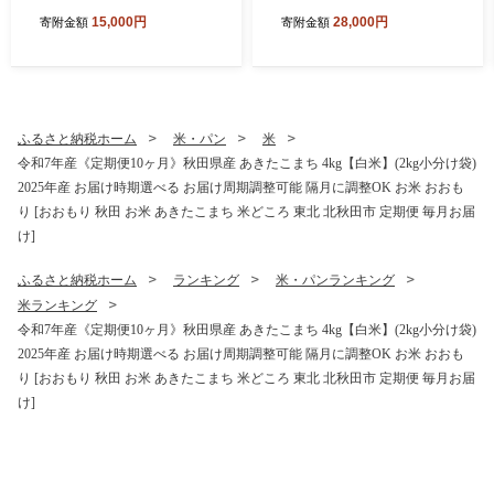
g小分け袋) 【1回のみお届
g小分け袋) 【1回のみお届
15,000円
28,000円
寄附金額
寄附金額
け】2025年産 お届け時期選
け】2025年産 お届け時期選
べる お米 みそらファーム [み
べる お米 みそらファーム [み
そらファーム 秋田 お米 あき
そらファーム 秋田 お米 あき
たこまち 米どころ 東北 北秋
たこまち 米どころ 東北 北秋
田市 秋田県産 冷めてもおい
田市 秋田県産 冷めてもおい
しい おにぎり おむすび お弁
しい おにぎり おむすび お弁
ふるさと納税ホーム
米・パン
米
当 白米]
当 白米]
令和7年産《定期便10ヶ月》秋田県産 あきたこまち 4kg【白米】(2kg小分け袋)
2025年産 お届け時期選べる お届け周期調整可能 隔月に調整OK お米 おおも
り [おおもり 秋田 お米 あきたこまち 米どころ 東北 北秋田市 定期便 毎月お届
け]
ふるさと納税ホーム
ランキング
米・パンランキング
米ランキング
令和7年産《定期便10ヶ月》秋田県産 あきたこまち 4kg【白米】(2kg小分け袋)
2025年産 お届け時期選べる お届け周期調整可能 隔月に調整OK お米 おおも
り [おおもり 秋田 お米 あきたこまち 米どころ 東北 北秋田市 定期便 毎月お届
け]