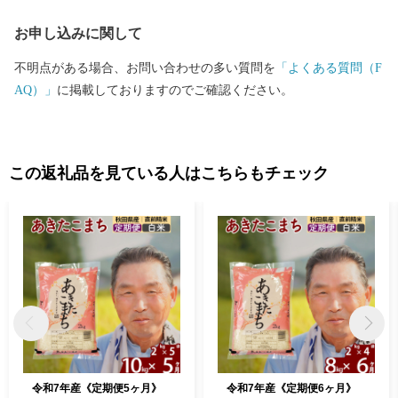
「北あきたバター餅」などがあり、文化・食・自然など、様々な
お申し込みに関して
楽しみ方ができるまちです。
不明点がある場合、お問い合わせの多い質問を
「よくある質問（F
AQ）」
に掲載しておりますのでご確認ください。
この返礼品を見ている人はこちらもチェック
令和7年産《定期便5ヶ月》
令和7年産《定期便6ヶ月》