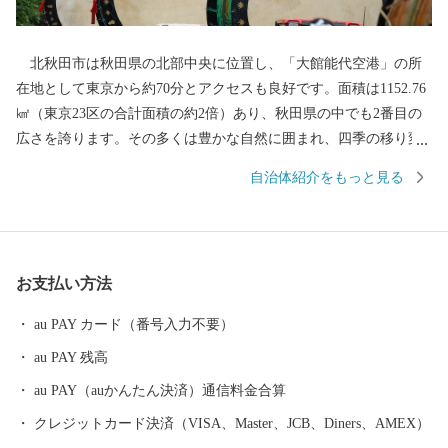
北秋田市は秋田県の北部中央に位置し、「大館能代空港」の所
在地として東京から約70分とアクセスも良好です。面積は1152.76
㎢（東京23区の合計面積の約2倍）あり、秋田県の中でも2番目の
広さを誇ります。その多くは豊かな自然に囲まれ、四季の移り変
わりに合わせ、様々な表情を見せてくれます。「花の百名山」に
自治体紹介をもっと見る
数えられる『森吉山』では、多種多様な高山植物はもちろん、冬
のダイナミックな樹氷は日本三大樹氷観賞地のひとつとしても知
られています。 また、この豊かな自然環境は、狩猟を生業とし
てきた「マタギ」にも大きく貢献し、現在でも阿仁地区ではマタ
お支払い方法
ギ発祥の地として、その文化を色濃く伝えています。 北秋田市
内を走る「秋田内陸縦貫鉄道」は、鷹巣～角館と、秋田県内陸部
au PAY カード（番号入力不要）
を南北に縦貫するローカル線です。車窓の外にはのどかな田園や
au PAY 残高
雄大な山々が広がり、日本の原風景を感じることができます。沿
線にある前田南駅は、大ヒットアニメ映画の劇中に登場した駅の
au PAY（auかんたん決済）通信料金合算
モデルということで話題にもなりました。 その他、世界一の綴
クレジットカード決済（VISA、Master、JCB、Diners、AMEX）
子大太鼓や世界遺産登録を目指す伊勢堂岱遺跡、田舎スイーツ