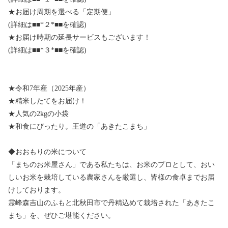
★お届け周期を選べる「定期便」
(詳細は■■*２*■■を確認)
★お届け時期の延長サービスもございます！
(詳細は■■*３*■■を確認)
★令和7年産（2025年産）
★精米したてをお届け！
★人気の2kgの小袋
★和食にぴったり。王道の「あきたこまち」
◆おおもりの米について
「まちのお米屋さん」である私たちは、お米のプロとして、おい
しいお米を栽培している農家さんを厳選し、皆様の食卓までお届
けしております。
霊峰森吉山のふもと北秋田市で丹精込めて栽培された「あきたこ
まち」を、ぜひご堪能ください。