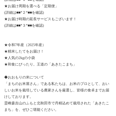
★お届け周期を選べる「定期便」
(詳細は■■*２*■■を確認)
★お届け時期の延長サービスもございます！
(詳細は■■*３*■■を確認)
★令和7年産（2025年産）
★精米したてをお届け！
★人気の2kgの小袋
★和食にぴったり。王道の「あきたこまち」
◆おおもりの米について
「まちのお米屋さん」である私たちは、お米のプロとして、おい
しいお米を栽培している農家さんを厳選し、皆様の食卓までお届
けしております。
霊峰森吉山のふもと北秋田市で丹精込めて栽培された「あきたこ
まち」を、ぜひご堪能ください。