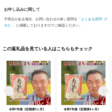
「北あきたバター餅」などがあり、文化・食・自然など、様々な
お申し込みに関して
楽しみ方ができるまちです。
不明点がある場合、お問い合わせの多い質問を
「よくある質問（F
AQ）」
に掲載しておりますのでご確認ください。
この返礼品を見ている人はこちらもチェック
令和7年産《定期便3ヶ月》
令和7年産《定期便4ヶ月》