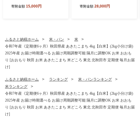
g小分け袋) 【1回のみお届
g小分け袋) 【1回のみお届
15,000円
28,000円
寄附金額
寄附金額
け】2025年産 お届け時期選
け】2025年産 お届け時期選
べる お米 みそらファーム [み
べる お米 みそらファーム [み
そらファーム 秋田 お米 あき
そらファーム 秋田 お米 あき
たこまち 米どころ 東北 北秋
たこまち 米どころ 東北 北秋
田市 秋田県産 冷めてもおい
田市 秋田県産 冷めてもおい
しい おにぎり おむすび お弁
しい おにぎり おむすび お弁
ふるさと納税ホーム
米・パン
米
当 白米]
当 白米]
令和7年産《定期便6ヶ月》秋田県産 あきたこまち 4kg【白米】(2kg小分け袋)
2025年産 お届け時期選べる お届け周期調整可能 隔月に調整OK お米 おおも
り [おおもり 秋田 お米 あきたこまち 米どころ 東北 北秋田市 定期便 毎月お届
け]
ふるさと納税ホーム
ランキング
米・パンランキング
米ランキング
令和7年産《定期便6ヶ月》秋田県産 あきたこまち 4kg【白米】(2kg小分け袋)
2025年産 お届け時期選べる お届け周期調整可能 隔月に調整OK お米 おおも
り [おおもり 秋田 お米 あきたこまち 米どころ 東北 北秋田市 定期便 毎月お届
け]