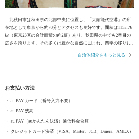
北秋田市は秋田県の北部中央に位置し、「大館能代空港」の所
在地として東京から約70分とアクセスも良好です。面積は1152.76
㎢（東京23区の合計面積の約2倍）あり、秋田県の中でも2番目の
広さを誇ります。その多くは豊かな自然に囲まれ、四季の移り変
わりに合わせ、様々な表情を見せてくれます。「花の百名山」に
自治体紹介をもっと見る
数えられる『森吉山』では、多種多様な高山植物はもちろん、冬
のダイナミックな樹氷は日本三大樹氷観賞地のひとつとしても知
られています。 また、この豊かな自然環境は、狩猟を生業とし
てきた「マタギ」にも大きく貢献し、現在でも阿仁地区ではマタ
お支払い方法
ギ発祥の地として、その文化を色濃く伝えています。 北秋田市
内を走る「秋田内陸縦貫鉄道」は、鷹巣～角館と、秋田県内陸部
au PAY カード（番号入力不要）
を南北に縦貫するローカル線です。車窓の外にはのどかな田園や
au PAY 残高
雄大な山々が広がり、日本の原風景を感じることができます。沿
線にある前田南駅は、大ヒットアニメ映画の劇中に登場した駅の
au PAY（auかんたん決済）通信料金合算
モデルということで話題にもなりました。 その他、世界一の綴
クレジットカード決済（VISA、Master、JCB、Diners、AMEX）
子大太鼓や世界遺産登録を目指す伊勢堂岱遺跡、田舎スイーツ