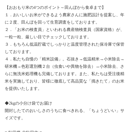
【おおもり米の4つのポイント～田んぼから食卓まで】
１．おいしいお米ができるよう農家さんに施肥設計を提案し、年
に２度、田んぼを回って生育調査をしております。
２．「お米の検査員」といわれる農産物検査員（国家資格）が、
一粒一粒、厳しい目でチェックしております。
３．もちろん低温貯蔵でしっかりと温度管理された保冷庫で保管
しております。
４．私たち自慢の「精米設備」。石抜き→低温精米→小米除去→
研米機→色彩選別機２台（虫食いや異物を除去）→小米除去、さ
らに無洗米処理機も完備しております。また、私たちは受注後精
米を実施しており、皆様に徹底して高品質な「搗きたて」のお米
を提供いたします。
◆2kgの小分け袋でお届け
開封したてのおいしさのうちに食べきれる、「ちょうどいい」サ
イズです。