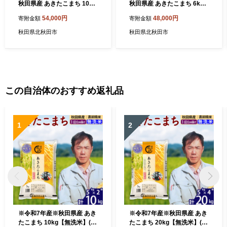
秋田県産 あきたこまち 10kg
秋田県産 あきたこまち 6kg
【白米】(2kg小分け袋) 2025
【白米】(2kg小分け袋) 2025
54,000円
48,000円
寄附金額
寄附金額
年産 お届け時期選べる お届
年産 お届け時期選べる お届
け周期調整可能 隔月に調整O
け周期調整可能 隔月に調整O
秋田県北秋田市
秋田県北秋田市
K お米 おおもり [おおもり 秋
K お米 おおもり [おおもり 秋
田 お米 あきたこまち 米どこ
田 お米 あきたこまち 米どこ
ろ 東北 北秋田市 定期便 毎月
ろ 東北 北秋田市 定期便 毎月
お届け]
お届け]
この自治体のおすすめ返礼品
1
2
※令和7年産※秋田県産 あき
※令和7年産※秋田県産 あき
たこまち 10kg【無洗米】(5k
たこまち 20kg【無洗米】(5k