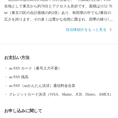
在地として東京から約70分とアクセスも良好です。面積は1152.76
㎢（東京23区の合計面積の約2倍）あり、秋田県の中でも2番目の
広さを誇ります。その多くは豊かな自然に囲まれ、四季の移り変
わりに合わせ、様々な表情を見せてくれます。「花の百名山」に
自治体紹介をもっと見る
数えられる『森吉山』では、多種多様な高山植物はもちろん、冬
のダイナミックな樹氷は日本三大樹氷観賞地のひとつとしても知
られています。 また、この豊かな自然環境は、狩猟を生業とし
てきた「マタギ」にも大きく貢献し、現在でも阿仁地区ではマタ
お支払い方法
ギ発祥の地として、その文化を色濃く伝えています。 北秋田市
内を走る「秋田内陸縦貫鉄道」は、鷹巣～角館と、秋田県内陸部
au PAY カード（番号入力不要）
を南北に縦貫するローカル線です。車窓の外にはのどかな田園や
au PAY 残高
雄大な山々が広がり、日本の原風景を感じることができます。沿
線にある前田南駅は、大ヒットアニメ映画の劇中に登場した駅の
au PAY（auかんたん決済）通信料金合算
モデルということで話題にもなりました。 その他、世界一の綴
クレジットカード決済（VISA、Master、JCB、Diners、AMEX）
子大太鼓や世界遺産登録を目指す伊勢堂岱遺跡、田舎スイーツ
「北あきたバター餅」などがあり、文化・食・自然など、様々な
お申し込みに関して
楽しみ方ができるまちです。