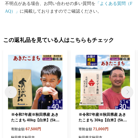
不明点がある場合、お問い合わせの多い質問を
「よくある質問（F
AQ）」
に掲載しておりますのでご確認ください。
この返礼品を見ている人はこちらもチェック
※令和7年産※秋田県産 あき
※令和7年産※秋田県産 あき
たこまち 40kg【白米】(5kg
たこまち 30kg【白米】(5kg
小分け袋) 【1回のみお届
小分け袋)【1回のみお届け】
67,500円
71,000円
寄附金額
寄附金額
け】2025年産 お届け時期選
2025年産 お届け時期選べる
べる お米 藤岡農産 [藤岡農産
お米 すずき農産 [すずき農産
秋田県北秋田市
秋田県北秋田市