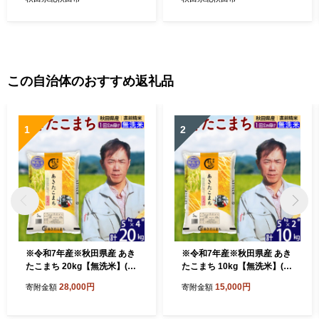
秋田 お米 あきたこまち 米ど
秋田 お米 あきたこまち 米ど
ころ 東北 北秋田市]
ころ 東北 北秋田市]
この自治体のおすすめ返礼品
1
2
※令和7年産※秋田県産 あき
※令和7年産※秋田県産 あき
たこまち 20kg【無洗米】(5k
たこまち 10kg【無洗米】(5k
g小分け袋) 【1回のみお届
g小分け袋) 【1回のみお届
28,000円
15,000円
寄附金額
寄附金額
け】2025年産 お届け時期選
け】2025年産 お届け時期選
べる お米 みそらファーム [み
べる お米 みそらファーム [み
そらファーム 秋田 お米 あき
そらファーム 秋田 お米 あき