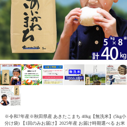
※令和7年産※秋田県産 あきたこまち 40kg【無洗米】(5kg小
分け袋) 【1回のみお届け】2025年産 お届け時期選べる お米