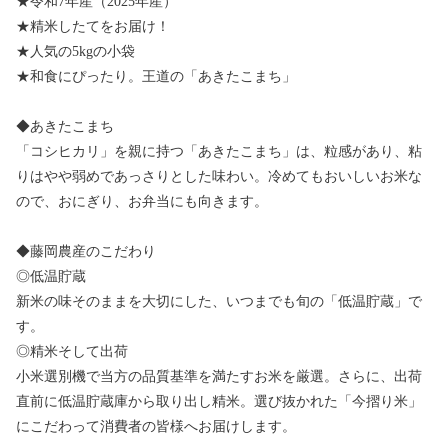
★令和7年産（2025年産）
★精米したてをお届け！
★人気の5kgの小袋
★和食にぴったり。王道の「あきたこまち」
◆あきたこまち
「コシヒカリ」を親に持つ「あきたこまち」は、粒感があり、粘
りはやや弱めであっさりとした味わい。冷めてもおいしいお米な
ので、おにぎり、お弁当にも向きます。
◆藤岡農産のこだわり
◎低温貯蔵
新米の味そのままを大切にした、いつまでも旬の「低温貯蔵」で
す。
◎精米そして出荷
小米選別機で当方の品質基準を満たすお米を厳選。さらに、出荷
直前に低温貯蔵庫から取り出し精米。選び抜かれた「今摺り米」
にこだわって消費者の皆様へお届けします。