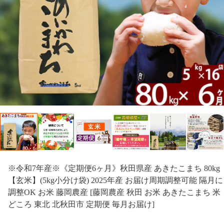
※令和7年産※《定期便6ヶ月》秋田県産 あきたこまち 80kg
【玄米】(5kg小分け袋) 2025年産 お届け周期調整可能 隔月に
調整OK お米 藤岡農産 [藤岡農産 秋田 お米 あきたこまち 米
どころ 東北 北秋田市 定期便 毎月お届け]