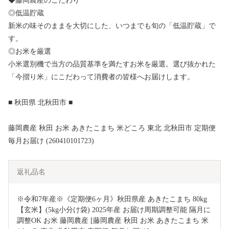
◆藤岡農産のこだわり
◎低温貯蔵
新米の味そのままを大切にした、いつまでも旬の「低温貯蔵」で
す。
◎お米を厳選
小米選別機で当方の品質基準を満たすお米を厳選。選び抜かれた
「今摺り米」にこだわって消費者の皆様へお届けします。
■ 秋田県 北秋田市 ■
藤岡農産 秋田 お米 あきたこまち 米どころ 東北 北秋田市 定期便
毎月お届け (260410101723)
返礼品名
※令和7年産※《定期便6ヶ月》秋田県産 あきたこまち 80kg
【玄米】(5kg小分け袋) 2025年産 お届け周期調整可能 隔月に
調整OK お米 藤岡農産 [藤岡農産 秋田 お米 あきたこまち 米