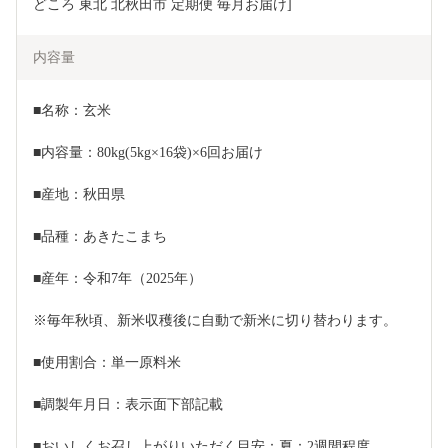
どころ 東北 北秋田市 定期便 毎月お届け]
内容量
■名称：玄米
■内容量：80kg(5kg×16袋)×6回お届け
■産地：秋田県
■品種：あきたこまち
■産年：令和7年（2025年）
※毎年秋頃、新米収穫後に自動で新米に切り替わります。
■使用割合：単一原料米
■調製年月日：表示面下部記載
■おいしくお召し上がりいただく目安：夏：2週間程度