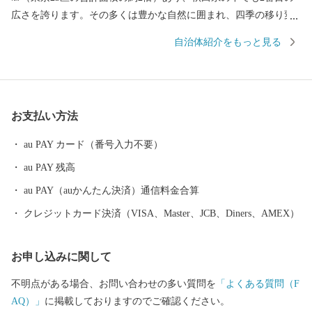
広さを誇ります。その多くは豊かな自然に囲まれ、四季の移り変
わりに合わせ、様々な表情を見せてくれます。「花の百名山」に
自治体紹介をもっと見る
数えられる『森吉山』では、多種多様な高山植物はもちろん、冬
のダイナミックな樹氷は日本三大樹氷観賞地のひとつとしても知
られています。 また、この豊かな自然環境は、狩猟を生業とし
てきた「マタギ」にも大きく貢献し、現在でも阿仁地区ではマタ
お支払い方法
ギ発祥の地として、その文化を色濃く伝えています。 北秋田市
内を走る「秋田内陸縦貫鉄道」は、鷹巣～角館と、秋田県内陸部
au PAY カード（番号入力不要）
を南北に縦貫するローカル線です。車窓の外にはのどかな田園や
au PAY 残高
雄大な山々が広がり、日本の原風景を感じることができます。沿
線にある前田南駅は、大ヒットアニメ映画の劇中に登場した駅の
au PAY（auかんたん決済）通信料金合算
モデルということで話題にもなりました。 その他、世界一の綴
クレジットカード決済（VISA、Master、JCB、Diners、AMEX）
子大太鼓や世界遺産登録を目指す伊勢堂岱遺跡、田舎スイーツ
「北あきたバター餅」などがあり、文化・食・自然など、様々な
お申し込みに関して
楽しみ方ができるまちです。
不明点がある場合、お問い合わせの多い質問を
「よくある質問（F
AQ）」
に掲載しておりますのでご確認ください。