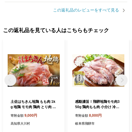
この返礼品のレビューをすべて見る
この返礼品を見ている人はこちらもチェック
土佐はちきん地鶏 もも肉 1k
感動濃旨！飛騨地鶏モモ肉3
g 地鶏 モモ肉 鶏肉 とり肉 と
50g 鶏肉もも肉 小分け 冷凍
りにく 肉 高知県 大川村 F6R
国産 地鶏 もも 国産地鶏 鶏も
9,000円
8,000円
寄附金額
寄附金額
-002
も肉 鶏モモ
高知県大川村
岐阜県飛騨市