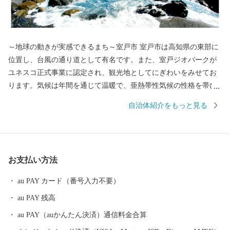
～地球の動きが実感できるまち～室戸市 室戸市は高知県の東部に
位置し、台風の通り道として有名です。また、室戸ジオパークが
ユネスコ正式事業に認定され、観光地としてにぎわいをみせてお
ります。気候は年間を通じて温暖で、亜熱帯性気候の性格を帯び
ています。年平均気温は16℃台、年間降水量は、2000mm以上と高
自治体紹介をもっと見る
温多湿な特徴をみせビワをはじめ作物の栽培には絶好です。他に
も、室戸海洋深層水の恵みを受けた金目鯛などの鮮魚や加工品、
お酒など数多くの特産品に恵まれています
お支払い方法
au PAY カード（番号入力不要）
au PAY 残高
au PAY（auかんたん決済）通信料金合算