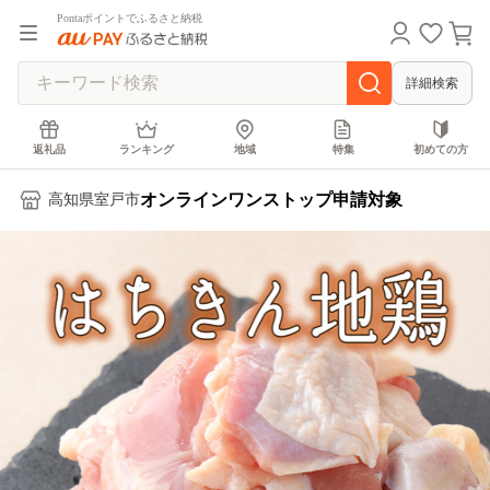
Pontaポイントでふるさと納税
詳細検索
返礼品
ランキング
地域
特集
初めての方
オンラインワンストップ申請対象
高知県室戸市