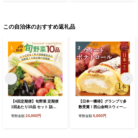
この自治体のおすすめ返礼品
1
2
【4回定期便】旬野菜 定期便
【日本一獲得】グランプリ多
1回あたり10品 セット 詰め
数受賞！西山金時スウィート
合わせ 春夏秋冬 野菜 旬 おま
ポテトロール ロールケーキ
24,000円
6,000円
寄附金額
寄附金額
かせ 新鮮 やさい レシピ付き
ご当地スイーツ お菓子 洋菓
高知県 室戸市 故郷納税 送料
子 スイートポテト 国産 さつ
無料
まいも スイーツ ケーキ クリ
スマス プレゼント 冷凍