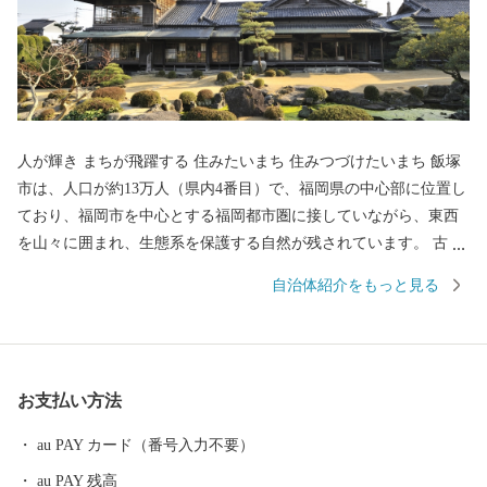
人が輝き まちが飛躍する 住みたいまち 住みつづけたいまち 飯塚
市は、人口が約13万人（県内4番目）で、福岡県の中心部に位置し
ており、福岡市を中心とする福岡都市圏に接していながら、東西
を山々に囲まれ、生態系を保護する自然が残されています。 古く
は、長崎街道の宿場町、筑豊炭田時代の中心地など、歴史的な変
自治体紹介をもっと見る
遷を背景に、福岡県央地域の中心都市であるとともに、市内に3つ
の大学を有する文化性・創造性を備えた「情報産業都市」、「学
園都市」として位置づけられています。 近年では、観光の振興に
も取り組んでおり、平成19年4月末から一般公開している「旧伊藤
お支払い方法
伝右衛門邸」をはじめ、市内に点在する「嘉穂劇場」、「旧長崎
街道内野宿」などの歴史的遺産を活用した観光ルートの整備にも
au PAY カード（番号入力不要）
努めています。なお、旧伊藤伝右衛門邸の庭園（正式名称：旧伊
au PAY 残高