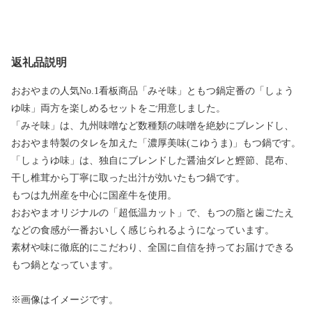
返礼品説明
おおやまの人気No.1看板商品「みそ味」ともつ鍋定番の「しょう
ゆ味」両方を楽しめるセットをご用意しました。
「みそ味」は、九州味噌など数種類の味噌を絶妙にブレンドし、
おおやま特製のタレを加えた「濃厚美味(こゆうま)」もつ鍋です。
「しょうゆ味」は、独自にブレンドした醤油ダレと鰹節、昆布、
干し椎茸から丁寧に取った出汁が効いたもつ鍋です。
もつは九州産を中心に国産牛を使用。
おおやまオリジナルの「超低温カット」で、もつの脂と歯ごたえ
などの食感が一番おいしく感じられるようになっています。
素材や味に徹底的にこだわり、全国に自信を持ってお届けできる
もつ鍋となっています。
※画像はイメージです。