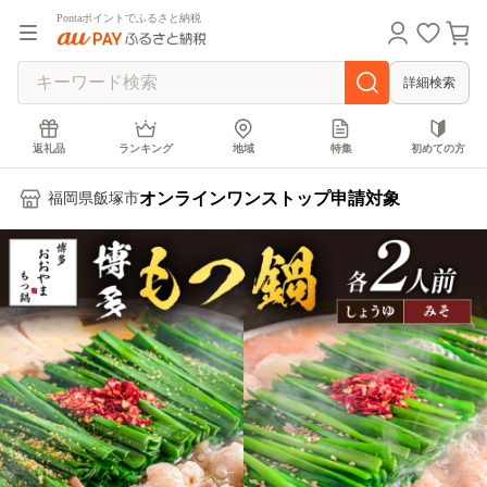
Pontaポイントでふるさと納税
詳細検索
返礼品
ランキング
地域
特集
初めての方
オンラインワンストップ申請対象
福岡県飯塚市