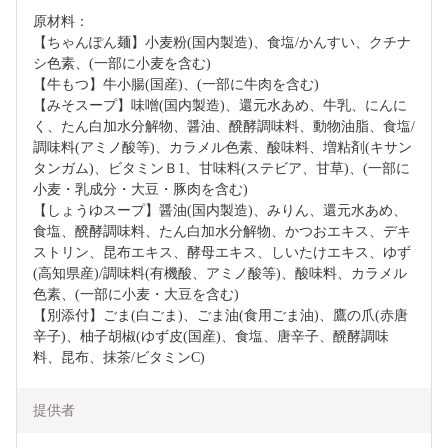
原材料：

【ちゃんぽん麺】小麦粉(国内製造)、食塩/かんすい、クチナ
シ色素、(一部に小麦を含む)

【牛もつ】牛小腸(国産)、(一部に牛肉を含む)

【みそスープ】味噌(国内製造)、還元水あめ、牛乳、にんに
く、たん白加水分解物、醤油、醗酵調味料、動物油脂、食塩/
調味料(アミノ酸等)、カラメル色素、酸味料、増粘剤(キサン
タンガム)、ビタミンＢ1、甘味料(ステビア、甘草)、(一部に
小麦・乳成分・大豆・豚肉を含む)

【しょうゆスープ】醤油(国内製造)、みりん、還元水あめ、
食塩、醗酵調味料、たん白加水分解物、かつおエキス、デキ
ストリン、昆布エキス、酵母エキス、しいたけエキス、ゆず
(高知県産)/調味料(有機酸、アミノ酸等)、酸味料、カラメル
色素、(一部に小麦・大豆を含む)

【別添付】ごま(白ごま)、ごま油(食用ごま油)、鷹の爪(赤唐
辛子)、柚子胡椒(ゆず皮(国産)、食塩、唐辛子、醗酵調味
料、昆布、抹茶/ビタミンC)
提供者