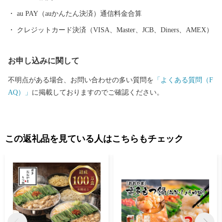
藤傳右エ門氏庭園）は、平成23年9月に国の名勝として指定されて
おり、邸宅、庭園の公開のほか、雛のまつりに合わせた人形展を
au PAY（auかんたん決済）通信料金合算
はじめ、季節に合わせた企画展などを開催していますので、ぜひ
クレジットカード決済（VISA、Master、JCB、Diners、AMEX）
一度飯塚市にお越しください！ 飯塚市では、皆さまが優しさを共
有し故郷を誇ることができる「魅力あるまちづくり」を目指して
お申し込みに関して
頑張っています。応援よろしくお願いします！！
不明点がある場合、お問い合わせの多い質問を
「よくある質問（F
AQ）」
に掲載しておりますのでご確認ください。
この返礼品を見ている人はこちらもチェック