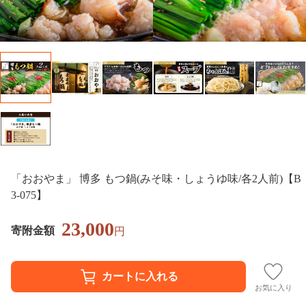
「おおやま」 博多 もつ鍋(みそ味・しょうゆ味/各2人前)【B
3-075】
23,000
寄附金額
円
お気に入り