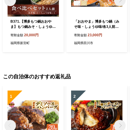
B371.【博多もつ鍋おおや
「おおやま」博多もつ鍋（み
ま】もつ鍋みそ・しょうゆ味
そ味・しょうゆ味/各3人前）
食べ比べセット各2人前【も
お取り寄せグルメ お取り寄
20,000円
23,000円
寄附金額
寄附金額
つ鍋・味噌味】【もつ鍋・醤
せ 福岡 お土産 九州 ご当地グ
油味】
ルメ 福岡土産 取り寄せ 福岡
福岡県新宮町
福岡県田川市
県 食品
この自治体のおすすめ返礼品
1
2