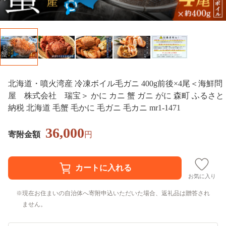
北海道・噴火湾産 冷凍ボイル毛ガニ 400g前後×4尾＜海鮮問
屋 株式会社 瑞宝＞ かに カニ 蟹 ガニ がに 森町 ふるさと
納税 北海道 毛蟹 毛かに 毛ガニ 毛カニ mr1-1471
36,000
寄附金額
円
お気に入り
現在お住まいの自治体へ寄附申込いただいた場合、返礼品は贈答され
ません。