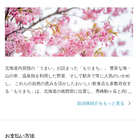
北海道内屈指の「うまい」が詰まった「もりまち」。 豊富な海・
山の幸、温泉熱を利用した野菜、そして駅弁で常に人気のいかめ
し。 これらの自然の恵みを活かしたおいしい飲食店も多数存在す
る「もりまち」は、北海道の南西部に位置し、秀峰駒ヶ岳と内浦
湾に囲まれた食の都です。 古くから文化や歴史の交流点としても
自治体紹介をもっと見る
知られ、国内最大級の縄文時代の環状列石（ストーンサークル）
や、幕末、箱館戦争時に榎本武揚や土方歳三が上陸した地、北海
道開拓の要であった「札幌本道」の海上路桟橋跡地などの、貴重
な史跡が多く点在します。 また、桜の名所として1,000本以上の桜
お支払い方法
が咲き誇る、食・桜・歴史を間近に感じることができる街です。