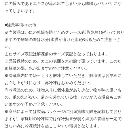
にの旨みであるエキスが流れ出てしまい身も味噌もパサパサにな
ってしまいます。
■注意事項/その他
※当製品はかにの乾燥を防ぐためグレース処理(氷膜)を行っており
ますので解凍の際は水分(氷膜が溶けた水)が出るためご注意下さ
い。
またサイズ表記は解凍前のサイズ表記となっております。
※品質保持のため、カニの表面を氷の膜で覆っています。このた
め解凍の際、水が出ますのでご注意ください。
※冷蔵庫内にてゆっくりと解凍していただき、解凍後はお早めに
お召し上がりになり、再冷凍はおやめください。
※冷凍品のため、味噌入りに個体差があり少ない物や味の濃いも
の、爪の先がない、肩から外れている物、ひびが入る場合もござ
いますので予めご了承ください。
※商品によっては製品パッケージに別途賞味期限を記載しており
ますが、家庭用の冷凍庫では保冷効果が弱く温度の管理が一定で
はない為に冷凍焼けを起こしやすい環境となります。