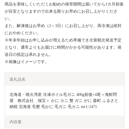
商品を美味しくいただくお勧めの保管期間は届いてから1カ月前後
が目安となりますので出来る限りお早めにお召し上がりくださ
い。
また、解凍後はお早め（2～3日）にお召し上がり、再冷凍は絶対
におやめください。
※年末年始はお申し込みが増えるため準備でき次第順次発送予定
となり、通常よりもお届けに時間がかかる可能性があります。発
送日の指定は承れません。
※画像はイメージです。
返礼品名
北海道・噴火湾産 冷凍ボイル毛ガニ 400g前後×4尾＜海鮮問
屋　株式会社　瑞宝＞ かに カニ 蟹 ガニ がに 森町 ふるさと
納税 北海道 毛蟹 毛かに 毛ガニ 毛カニ mr1-1471
内容量