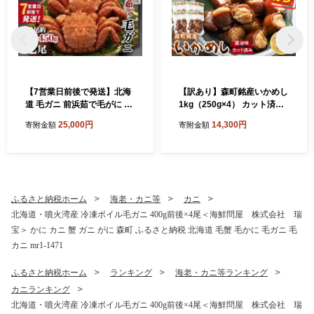
【7営業日前後で発送】北海
【訳あり】森町銘産いかめし
道 毛ガニ 前浜茹で毛がに 約
1kg（250g×4） カット済み
420g～450g 2尾 かに カニ
醤油味《道産ネットミツハ
25,000円
14,300円
寄附金額
寄附金額
蟹 ガニ がに 森町 毛蟹 毛か
シ》 森町 いかめし 烏賊めし
に 毛がに 毛カニ 毛ガニ mr1
イカ飯 惣菜 いか イカ 烏賊
-1038
レトルト 簡単調理 一人暮ら
し ふるさと納税 北海道 mr1-
0699
ふるさと納税ホーム
海老・カニ等
カニ
北海道・噴火湾産 冷凍ボイル毛ガニ 400g前後×4尾＜海鮮問屋 株式会社 瑞
宝＞ かに カニ 蟹 ガニ がに 森町 ふるさと納税 北海道 毛蟹 毛かに 毛ガニ 毛
カニ mr1-1471
ふるさと納税ホーム
ランキング
海老・カニ等ランキング
カニランキング
北海道・噴火湾産 冷凍ボイル毛ガニ 400g前後×4尾＜海鮮問屋 株式会社 瑞