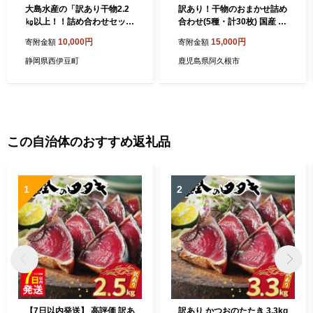
大島水産の「訳あり干物2.2
訳あり！干物のおまかせ詰め
㎏以上！！詰め合わせセッ
合わせ(5種・計30枚) 国産 ひ
ト」 選べる 訳あり わけあり
もの 魚介 小分け 個包装 セッ
10,000円
15,000円
寄附金額
寄附金額
2.2㎏ 2.2㎏ 2.2キロ 以上 国
ト みりん干し アジ あじ 開き
産 国外産 冷凍 西伊豆 伊豆
鯵 サバ さば 鯖 鰯 いわし イ
静岡県西伊豆町
鹿児島県阿久根市
ギフト お歳暮 お中元
ワシ 丸干し カマス かます き
びなご おかず おつまみ お任
せ お楽しみ バラエティ 【又
間水産】akn001-12
この自治体のおすすめ返礼品
1
2
【7日以内発送】 高評価 訳あ
訳あり かつおのたたき 3.3kg