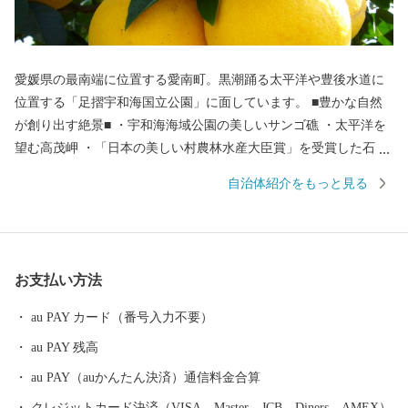
愛媛県の最南端に位置する愛南町。黒潮踊る太平洋や豊後水道に
位置する「足摺宇和海国立公園」に面しています。 ■豊かな自然
が創り出す絶景■ ・宇和海海域公園の美しいサンゴ礁 ・太平洋を
望む高茂岬 ・「日本の美しい村農林水産大臣賞」を受賞した石垣
の里 ■澄んだ空気と自然が織り成す恵み■ 自然の恵みをいっぱいに
自治体紹介をもっと見る
受ける愛南町が育む自慢の品々 ・ほどよい甘さと爽やかな酸味が
特徴の河内晩柑 ・夏と冬に味わう二つの牡蠣 ・海流の影響を受
け、丸々と太った寒ブリ ・カツオは鮮度が命 日帰りカツオ ・適
度に脂がのり、身の締まりの良い宇和海のマダイ
お支払い方法
au PAY カード（番号入力不要）
au PAY 残高
au PAY（auかんたん決済）通信料金合算
クレジットカード決済（VISA、Master、JCB、Diners、AMEX）