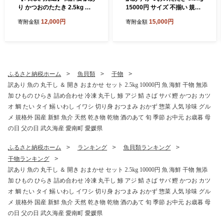
り かつおのたたき 2.5kg 鰹
15000円 サイズ 不揃い 規格
のたたき カツオのたたき カ
外 カツオたたき わけあり 鰹
12,000円
15,000円
寄附金額
寄附金額
ツオのタタキ かつおのたた
たたき 鰹のたたき 旬 お手軽
き 鰹のタタキ 鰹のたたきカ
魚海鮮 魚介 父の日 傷 小分け
ツオたたき 鰹たたき ふるさ
真空 パック 個包装 新鮮 鮮魚
と ふるさと納税 訳あり 訳ア
天然 鰹 四国一 水揚げ 一本釣
リ わけあり ワケアリ かつお
黒潮 上り 戻り カツオ タタキ
カツオ 鰹 かつおたたき 鰹タ
肉 厚 冷凍 人気 ランキング
ふるさと納税ホーム
魚貝類
干物
タキ カツオたたき かつおタ
おかず 加工品 本場 晩ごはん
訳あり 魚の 丸干し ＆ 開き おまかせ セット 2.5kg 10000円 魚 海鮮 干物 無添
タキ サイズ 不揃い 規格外 傷
流水 解凍 簡単 ハマスイ 愛南
加 ひもの ひらき 詰め合わせ 冷凍 丸干し 鯵 アジ 鯖 さば サバ 鰹 かつお カツ
小分け 真空 パック 新鮮 鮮魚
町 愛媛県
天然 鰹 四国一 水揚げ タタキ
オ 鯛 たい タイ 鰯 いわし イワシ 切り身 おつまみ おかず 惣菜 人気 珍味 グル
肉 厚 冷凍 大容量 人気 ハマ
メ 規格外 国産 新鮮 魚介 天然 乾き物 乾物 酒のあて 旬 季節 お中元 お歳暮 母
スイ 愛南町 愛媛県 愛南町 愛
の日 父の日 武久海産 愛南町 愛媛県
媛県
ふるさと納税ホーム
ランキング
魚貝類ランキング
干物ランキング
訳あり 魚の 丸干し ＆ 開き おまかせ セット 2.5kg 10000円 魚 海鮮 干物 無添
加 ひもの ひらき 詰め合わせ 冷凍 丸干し 鯵 アジ 鯖 さば サバ 鰹 かつお カツ
オ 鯛 たい タイ 鰯 いわし イワシ 切り身 おつまみ おかず 惣菜 人気 珍味 グル
メ 規格外 国産 新鮮 魚介 天然 乾き物 乾物 酒のあて 旬 季節 お中元 お歳暮 母
の日 父の日 武久海産 愛南町 愛媛県