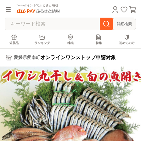
Pontaポイントでふるさと納税
詳細検索
返礼品
ランキング
地域
特集
初めての方
オンラインワンストップ申請対象
愛媛県愛南町