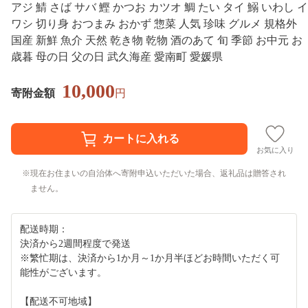
アジ 鯖 さば サバ 鰹 かつお カツオ 鯛 たい タイ 鰯 いわし イ
ワシ 切り身 おつまみ おかず 惣菜 人気 珍味 グルメ 規格外
国産 新鮮 魚介 天然 乾き物 乾物 酒のあて 旬 季節 お中元 お
歳暮 母の日 父の日 武久海産 愛南町 愛媛県
10,000
寄附金額
円
お気に入り
現在お住まいの自治体へ寄附申込いただいた場合、返礼品は贈答され
ません。
配送時期：
決済から2週間程度で発送
※繁忙期は、決済から1か月～1か月半ほどお時間いただく可
能性がございます。
【配送不可地域】