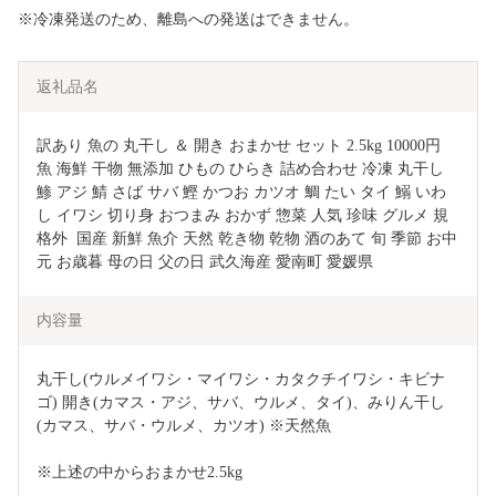
※冷凍発送のため、離島への発送はできません。
返礼品名
訳あり 魚の 丸干し ＆ 開き おまかせ セット 2.5kg 10000円 
魚 海鮮 干物 無添加 ひもの ひらき 詰め合わせ 冷凍 丸干し 
鯵 アジ 鯖 さば サバ 鰹 かつお カツオ 鯛 たい タイ 鰯 いわ
し イワシ 切り身 おつまみ おかず 惣菜 人気 珍味 グルメ 規
格外  国産 新鮮 魚介 天然 乾き物 乾物 酒のあて 旬 季節 お中
元 お歳暮 母の日 父の日 武久海産 愛南町 愛媛県
内容量
丸干し(ウルメイワシ・マイワシ・カタクチイワシ・キビナ
ゴ) 開き(カマス・アジ、サバ、ウルメ、タイ)、みりん干し
(カマス、サバ・ウルメ、カツオ) ※天然魚
※上述の中からおまかせ2.5kg