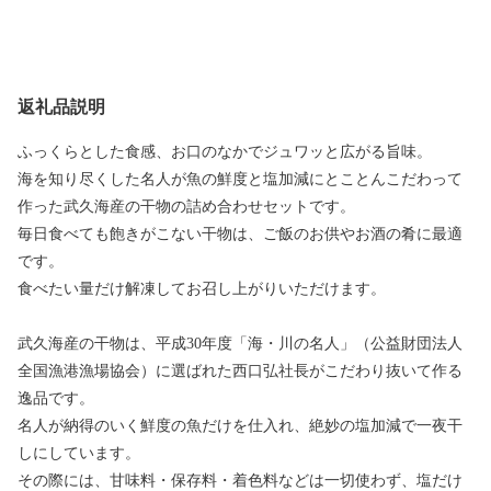
返礼品説明
ふっくらとした食感、お口のなかでジュワッと広がる旨味。
海を知り尽くした名人が魚の鮮度と塩加減にとことんこだわって
作った武久海産の干物の詰め合わせセットです。
毎日食べても飽きがこない干物は、ご飯のお供やお酒の肴に最適
です。
食べたい量だけ解凍してお召し上がりいただけます。
武久海産の干物は、平成30年度「海・川の名人」（公益財団法人
全国漁港漁場協会）に選ばれた西口弘社長がこだわり抜いて作る
逸品です。
名人が納得のいく鮮度の魚だけを仕入れ、絶妙の塩加減で一夜干
しにしています。
その際には、甘味料・保存料・着色料などは一切使わず、塩だけ