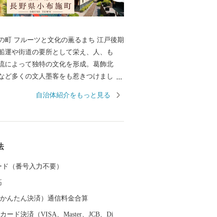
町 フルーツと文化の薫るまち 江戸後期
船運や街道の要所として栄え、人、も
流によって独特の文化を形成。葛飾北
など多くの文人墨客をも惹きつけまし
然と風土が特産の栗菓子と宝石のような
自治体紹介をもっと見る
します。
法
 カード（番号入力不要）
高
（auかんたん決済）通信料金合算
ード決済（VISA、Master、JCB、Di