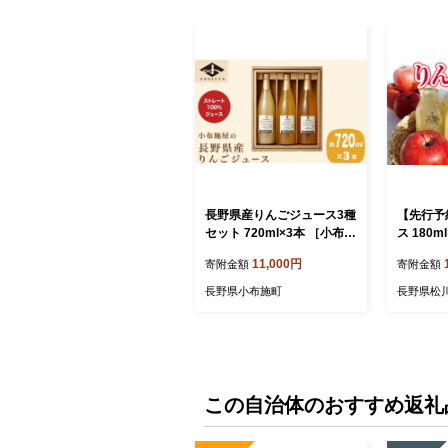
長野県産りんごジュース3種
【先行予
セット 720ml×3本 ［小布施
ス 180m
屋］ジュース 果実飲料 スト
リンゴ 林
11,000円
寄附金額
寄附金額
レート100% 飲料類 セット
ス 飲料類
詰め合わせ 飲み比べ りんご
0％ 長野
長野県小布施町
長野県松
林檎 リンゴ 長野県産 ［A-2
02］
この自治体のおすすめ返礼