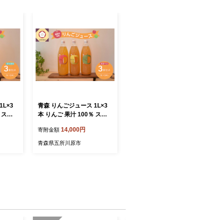
L×3
青森 りんごジュース 1L×3
 スト
本 りんご 果汁 100％ スト
果物 フ
レート リンゴ 林檎 果物 フ
14,000円
寄附金額
っきり
ルーツ ジュース あまい 飲
 セット
み比べ 詰め合わせ セット
青森県五所川原市