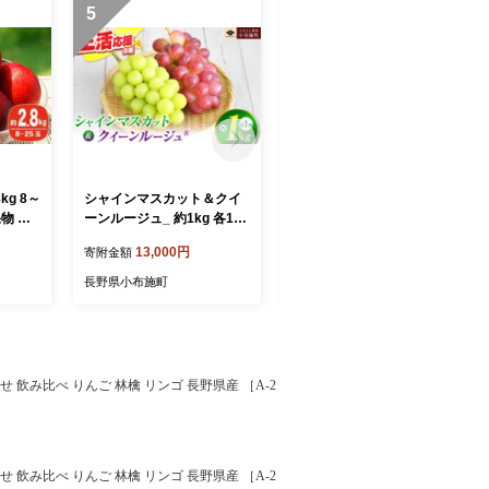
5
6
kg 8～
シャインマスカット＆クイ
【訳あり】シャインマスカ
物 フ
ーンルージュ_ 約1kg 各1房
ット 約1.6kg ［小布施屋］
県産 小
［小布施屋］ 果物 フルーツ
数量限定 期間限定 家庭用
13,000円
13,000円
寄附金額
寄附金額
 産地
ぶどう 葡萄 令和8年産【20
規格外 不揃い 傷 果物 フル
料 令
26年9月下旬～11月上旬発
ーツ ぶどう 葡萄 ブドウ ク
長野県小布施町
長野県小布施町
月上旬
送】 ［A-300］
ール便 冷蔵便 生産者応援・
3］
支援品 長野県産 信州産 令
和8年産 【2026年9月中旬
～11月下旬発送】 ［A-21
7］
せ 飲み比べ りんご 林檎 リンゴ 長野県産 ［A-2
せ 飲み比べ りんご 林檎 リンゴ 長野県産 ［A-2