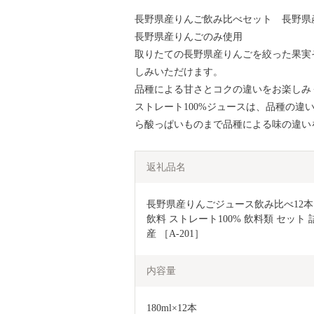
長野県産りんご飲み比べセット 長野県産
長野県産りんごのみ使用
取りたての長野県産りんごを絞った果実
しみいただけます。
品種による甘さとコクの違いをお楽しみ
ストレート100%ジュースは、品種の違
ら酸っぱいものまで品種による味の違い
返礼品名
長野県産りんごジュース飲み比べ12本セッ
飲料 ストレート100% 飲料類 セット
産 ［A-201］
内容量
180ml×12本