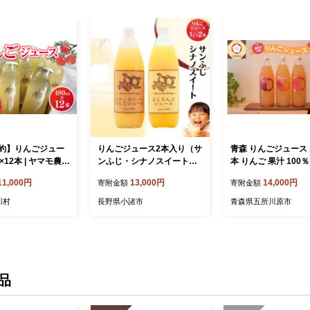
約】りんごジュー
りんごジュース2本入り（サ
青森 りんごジュース 1
l×12本 | ヤマモ農園
ンふじ・シナノスイート）
本 りんご 果汁 100％
檎 りんご ジュー
信州 長野 お土産 お取り寄
レート リンゴ 林檎 
11,000円
13,000円
14,000円
寄附金額
寄附金額
 果汁 飲料 果汁 10
せ スイーツ 詰め合わせ 飲
ルーツ ジュース す
県 松川村 信州
み比べ 果実飲料 林檎 リン
飲み比べ 詰め合わせ
川村
長野県小諸市
青森県五所川原市
ゴ アップル セット
品