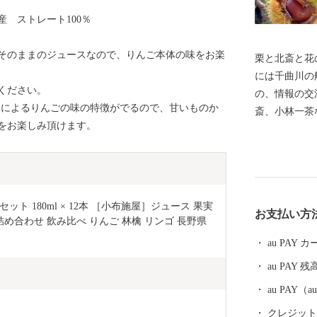
 ストレート100％
そのままのジュースなので、りんご本体の味をお楽
栗と北斎と花の
には千曲川の
ください。
の、情報の交
いによるりんごの味の特徴がでるので、甘いものか
斎、小林一茶
をお楽しみ頂けます。
た。豊かな自
果物を生み出
ト 180ml × 12本 ［小布施屋］ジュース 果実
お支払い方
 詰め合わせ 飲み比べ りんご 林檎 リンゴ 長野県
au PAY
au PAY 残
au PAY
クレジットカ