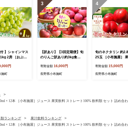
3
4
受付 】シャインマス
【訳あり】【3回定期便】旬
旬のネクタリン 約2.8
1kg 2房 ［おぶせ
のりんご訳あり約3kg食べ
25玉 ［小布施屋］ 果
ーズ］ 果物 フルー
比べ 秋映 シナノスイート
ルーツ 桃 もも 長野
9,000円
16,000円
15,000円
寄附金額
寄附金額
 葡萄 数量限定 先
シナノホッペ サンふじ ［お
布施 冷蔵便 クール便
野 信州 令和8年産
ぶせファーマーズ］ 不揃い
直送 数量限定 送料無
布施町
長野県小布施町
長野県小布施町
年9月上旬～11月上
規格外 家庭用 果物 フルー
和8年産 【2026年7
-26]
ツ りんご 林檎 リンゴ 長野
～9月上旬発送】［A-
県産 信州産 令和8年産 【20
26年9月末～11月下旬】
料
［F-68］
l × 12本 ［小布施屋］ジュース 果実飲料 ストレート100% 飲料類 セット 詰め合わ
料類ランキング
果汁飲料ランキング
l × 12本 ［小布施屋］ジュース 果実飲料 ストレート100% 飲料類 セット 詰め合わ