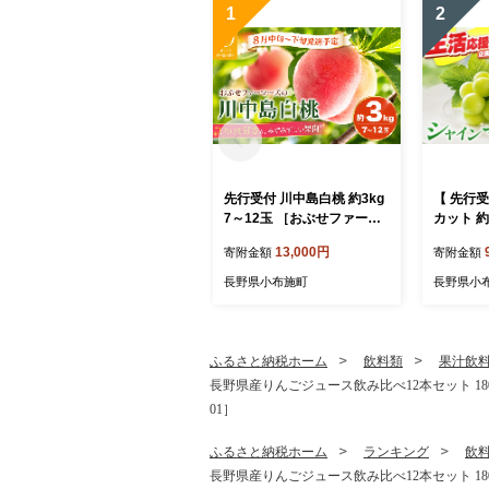
1
2
先行受付 川中島白桃 約3kg
【 先行
7～12玉 ［おぶせファーマ
カット 約
ーズ］桃 もも モモ フルー
ファーマ
13,000円
寄附金額
寄附金額
ツ 果物 クール便 冷蔵便 長
ツ ぶどう
野県産 信州産 期間限定 数
行予約 長
長野県小布施町
長野県小
量限定 令和8年産【2026年
【2026
8月中旬～下旬発送】[F-19]
旬発送】[F
ふるさと納税ホーム
飲料類
果汁飲
長野県産りんごジュース飲み比べ12本セット 180m
01］
ふるさと納税ホーム
ランキング
飲
長野県産りんごジュース飲み比べ12本セット 180m