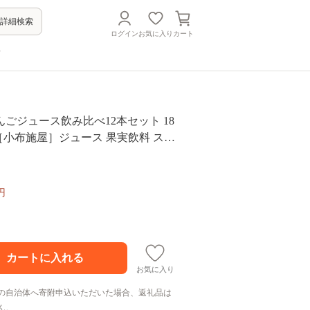
詳細検索
ログイン
お気に入り
カート
方
ごジュース飲み比べ12本セット 18
2本 ［小布施屋］ジュース 果実飲料 スト
% 飲料類 セット 詰め合わせ 飲み比べ
リンゴ 長野県産 ［A-201］
円
お気に入り
の自治体へ寄附申込いただいた場合、返礼品は
ん。