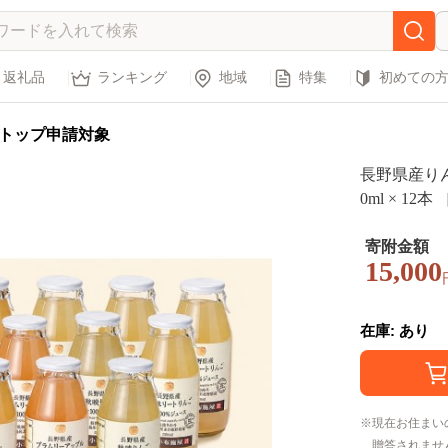
返礼品
ランキング
地域
特集
初めての
トップ申請対象
長野県産りん
0ml × 1
レート100
りんご 林檎 
寄附金額
15,000
在庫: あり
現在お住まい
贈答されませ