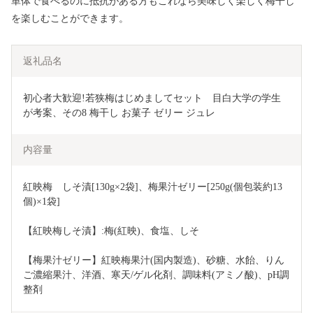
単体で食べるのに抵抗がある方もこれなら美味しく楽しく梅干し
を楽しむことができます。
返礼品名
初心者大歓迎!若狭梅はじめましてセット　目白大学の学生
が考案、その8 梅干し お菓子 ゼリー ジュレ 
内容量
紅映梅　しそ漬[130g×2袋]、梅果汁ゼリー[250g(個包装約13
個)×1袋]
【紅映梅しそ漬】:梅(紅映)、食塩、しそ
【梅果汁ゼリー】紅映梅果汁(国内製造)、砂糖、水飴、りん
ご濃縮果汁、洋酒、寒天/ゲル化剤、調味料(アミノ酸)、pH調
整剤