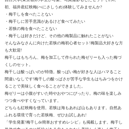
初、福井産紅映梅(べにさしうめ)体験してみませんか?
・梅干しを食べたことない
・梅干しに苦手意識があるけど食べてみたい
・若狭の梅を食べたことない
・梅干しは好きだけど、その他の梅製品に触れたことがない
そんなみなさんに向けた若狭の梅初心者セット!梅製品大好きな方
も大歓迎!
梅干しはもちろん、梅を加工して作られた梅ゼリーも入った梅づ
くしのセット。
梅干しは酸っぱいのが特徴。酸っぱい梅が好きな人はハマること
間違いなしです!梅干しの酸っぱさが苦手な学生もはちみつをかけ
ることで美味しく食べることができました。
梅ゼリーは小腹がすいた時やおやつにぴったり。梅の味を楽しみ
つつ食べやすくなっています。
どちらも紅映梅を使用。若狭は海もあれば山もあります。自然あ
ふれる環境で育った若狭梅、ぜひお試しあれ!
「学生発案!梅干しde簡単おすすめレシピ」も掲載します。梅干し