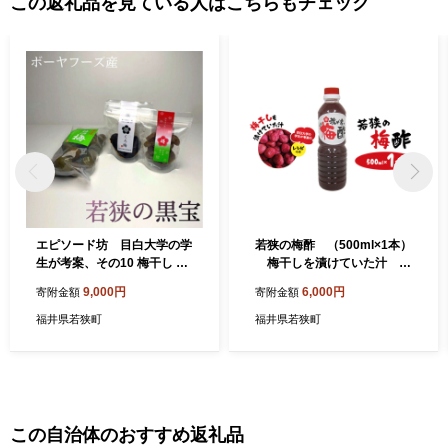
この返礼品を見ている人はこちらもチェック
エピソード坊 目白大学の学
若狭の梅酢 （500ml×1本）
生が考案、その10 梅干し 発
梅干しを漬けていた汁 目
酵食品 セット
白大学の学生が考案のレシピ
9,000円
6,000円
寄附金額
寄附金額
つき
福井県若狭町
福井県若狭町
この自治体のおすすめ返礼品