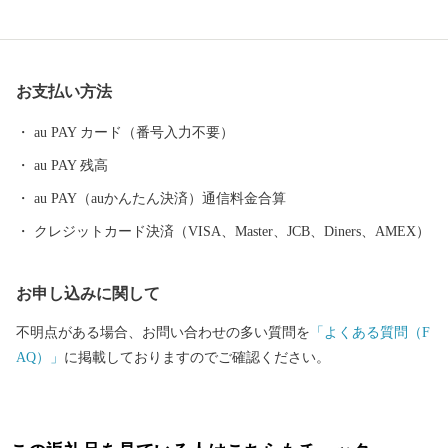
くださる皆様から広くご寄附（ふるさと納税）を募り、これから
のまちづくりに役立ててまいります。ぜひ「ふるさと納税」制度
を利用して、若狭町を応援してください。
お支払い方法
au PAY カード（番号入力不要）
au PAY 残高
au PAY（auかんたん決済）通信料金合算
クレジットカード決済（VISA、Master、JCB、Diners、AMEX）
お申し込みに関して
不明点がある場合、お問い合わせの多い質問を
「よくある質問（F
AQ）」
に掲載しておりますのでご確認ください。