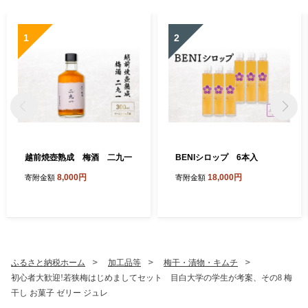
1
2
越前焼壺熟成 梅酒 二九一
BENIシロップ 6本入
8,000円
18,000円
寄附金額
寄附金額
ふるさと納税ホーム
加工品等
梅干・漬物・キムチ
初心者大歓迎!若狭梅はじめましてセット 目白大学の学生が考案、その8 梅
干し お菓子 ゼリー ジュレ