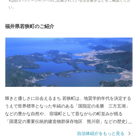
礼品のパッケージやラベルに記載されている注意書きなどをご確認くださ
い。
福井県若狭町のご紹介
輝きと優しさに出会えるまち 若狭町は、地質学的年代を決定する
うえで世界標準となった年縞のある「国指定の名勝 三方五湖」
などの豊かな自然や、 宿場町として昔ながらの町並みが残る
「国選定の重要伝統的建造物群保存地区 熊川宿」などの歴史資
産を有し、自然と歴史文化が薫る町です。 若狭町では、それら自
自治体紹介をもっと見る
然・歴史の保全と活用に取り組むために、若狭町に想いを寄せて