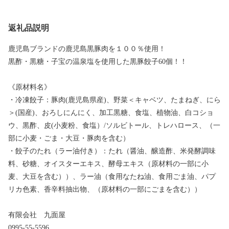
返礼品説明
鹿児島ブランドの鹿児島黒豚肉を１００％使用！
黒酢・黒糖・子宝の温泉塩を使用した黒豚餃子60個！！
《原材料名》
・冷凍餃子：豚肉(鹿児島県産)、野菜＜キャベツ、たまねぎ、にら
＞(国産)、おろしにんにく、加工黒糖、食塩、植物油、白コショ
ウ、黒酢、皮(小麦粉、食塩）/ソルビトール、トレハロース、（一
部に小麦・ごま・大豆・豚肉を含む）
・餃子のたれ（ラー油付き）：たれ（醤油、醸造酢、米発酵調味
料、砂糖、オイスターエキス、酵母エキス（原材料の一部に小
麦、大豆を含む））、ラー油（食用なたね油、食用ごま油、パプ
リカ色素、香辛料抽出物、（原材料の一部にごまを含む））
有限会社 九面屋
0995-55-5596