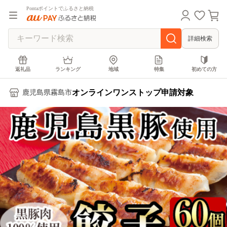
Pontaポイントでふるさと納税
詳細検索
返礼品
ランキング
地域
特集
初めての方
オンラインワンストップ申請対象
鹿児島県霧島市