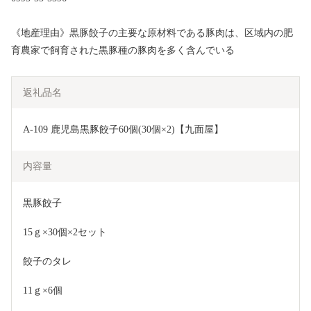
《地産理由》黒豚餃子の主要な原材料である豚肉は、区域内の肥
育農家で飼育された黒豚種の豚肉を多く含んでいる
返礼品名
A-109 鹿児島黒豚餃子60個(30個×2)【九面屋】
内容量
黒豚餃子
15ｇ×30個×2セット
餃子のタレ
11ｇ×6個