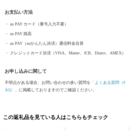
自然に癒されました。霧島市には人気のお宿のほか、気軽に楽し
お支払い方法
める家族湯やロケーションが最高の露天風呂、昔ながらの湯治温
泉など多種多様な温泉施設があり、自分好みの温泉を楽しむこと
au PAY カード（番号入力不要）
ができます。 また、天照大神の孫のニニギノミコトが三種の神
au PAY 残高
器を手に高千穂峰に降り立ったとされる「天孫降臨神話」が残
り、そのニニギノミコトを御祭神としている霧島神宮を中心にた
au PAY（auかんたん決済）通信料金合算
くさんのパワースポットがあり、そのパワーを求めて全国から多
クレジットカード決済（VISA、Master、JCB、Diners、AMEX）
くの人が訪れます。 鹿児島空港があるまち霧島市には、飛行機
を利用すると東京から約1時間35分、大阪なら約1時間10分で来る
お申し込みに関して
ことができます。遠いようで近いまち「霧島市」。多くの偉人が
癒されたこのまちで、みなさんも日ごろの疲れを癒してみません
不明点がある場合、お問い合わせの多い質問を
「よくある質問（F
か。 生産者の技と思いがつまった特産品 鹿児島ブランド「黒
AQ）」
に掲載しておりますのでご確認ください。
豚」に和牛オリンピック日本一の「鹿児島黒牛」、全国茶品評会
で日本一を獲得した「霧島茶」、霧島市でしか造られていない
「壺づくり黒酢」など、霧島は食の宝庫です。さらに、その美し
さと職人技で注目を集めている「薩摩錫器」や「薩摩切子」など
この返礼品を見ている人はこちらもチェック
の工芸品のほか、人気温泉宿の宿泊券など、多数揃えています。