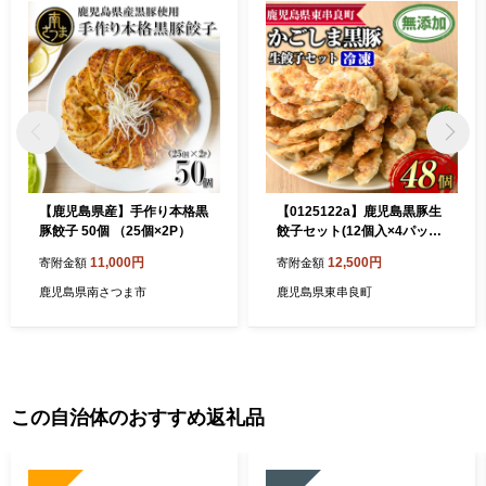
【鹿児島県産】手作り本格黒
【0125122a】鹿児島黒豚生
豚餃子 50個 （25個×2P）
餃子セット(12個入×4パッ
ク・計48個)黒豚 豚肉 ぶた肉
11,000円
12,500円
寄附金額
寄附金額
餃子 ギョウザ ぎょうざ 惣菜
【鹿児島ますや】
鹿児島県南さつま市
鹿児島県東串良町
この自治体のおすすめ返礼品