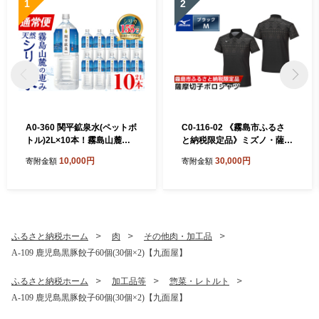
1
2
A0-360 関平鉱泉水(ペットボ
C0-116-02 《霧島市ふるさ
トル)2L×10本！霧島山麓の
と納税限定品》ミズノ・薩摩
大自然の中から湧出する温泉
切子柄ポロシャツ(ブラッ
10,000円
30,000円
寄附金額
寄附金額
水♪美容と健康のミネラル成
ク・M)【ミズノ】 日本製 国
分シリカが豊富なミネラルウ
産 スポーツ 運動 トレーニン
ォーター【関平鉱泉所】霧島
グ ゴルフ ウエア ウェア 吸汗
市 シリカ水 天然水
速乾 ポロシャツ ランニング
デオドラントテープ
ふるさと納税ホーム
肉
その他肉・加工品
A-109 鹿児島黒豚餃子60個(30個×2)【九面屋】
ふるさと納税ホーム
加工品等
惣菜・レトルト
A-109 鹿児島黒豚餃子60個(30個×2)【九面屋】