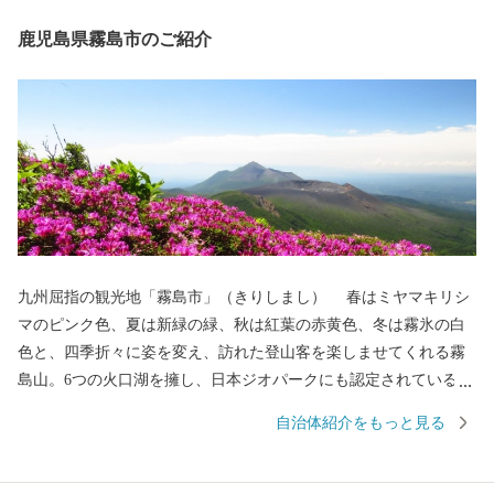
鹿児島県霧島市のご紹介
九州屈指の観光地「霧島市」（きりしまし） 春はミヤマキリシ
マのピンク色、夏は新緑の緑、秋は紅葉の赤黄色、冬は霧氷の白
色と、四季折々に姿を変え、訪れた登山客を楽しませてくれる霧
島山。6つの火口湖を擁し、日本ジオパークにも認定されている大
自然。日本で最初の国立公園に指定され、海・山・川・田園など
自治体紹介をもっと見る
の豊かな自然が広がり、その中で育つ黒豚・黒牛・黒さつま鶏・
黒酢、霧島茶などの食材が自慢のまちです。 豊富な湯量と泉質
を誇る温泉が魅力で、あの西郷隆盛や坂本龍馬も霧島の温泉と大