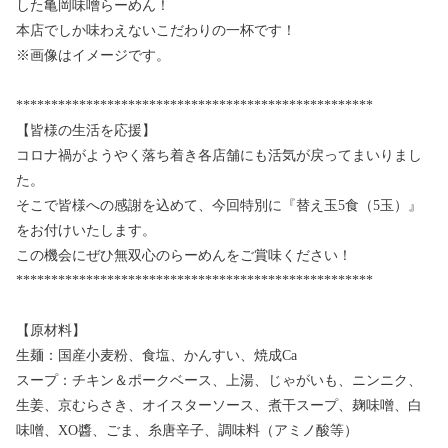
した亀岡味噌らーめん！
本店でしか味わえないこだわりの一杯です！
※画像はイメージです。
***************************************************
【皆様の生活を応援】
コロナ禍がようやく落ち着き各店舗にも活気が戻ってまいりまし
た。
そこで皆様への感謝を込めて、今回特別に『替え玉5食（5玉）』
をお付けいたします。
この機会にぜひ無双心のらーめんをご賞味ください！
***************************************************
【原材料】
生麺：国産小麦粉、食塩、かんすい、焼成Ca
スープ：チキン＆ポークベース、上湯、じゃがいも、ニンニク、
生姜、京むらさき、オイスターソース、煮干スープ、麹味噌、白
味噌、XO醬、ごま、糸唐辛子、調味料（アミノ酸等）