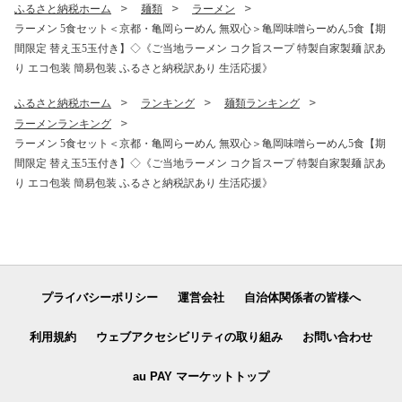
バー 心地いい Able Future
ふるさと納税ホーム
麺類
ラーメン
京都亀岡産 新生活≫
ラーメン 5食セット＜京都・亀岡らーめん 無双心＞亀岡味噌らーめん5食【期
間限定 替え玉5玉付き】◇《ご当地ラーメン コク旨スープ 特製自家製麺 訳あ
り エコ包装 簡易包装 ふるさと納税訳あり 生活応援》
ふるさと納税ホーム
ランキング
麺類ランキング
ラーメンランキング
ラーメン 5食セット＜京都・亀岡らーめん 無双心＞亀岡味噌らーめん5食【期
間限定 替え玉5玉付き】◇《ご当地ラーメン コク旨スープ 特製自家製麺 訳あ
り エコ包装 簡易包装 ふるさと納税訳あり 生活応援》
プライバシーポリシー
運営会社
自治体関係者の皆様へ
利用規約
ウェブアクセシビリティの取り組み
お問い合わせ
au PAY マーケットトップ