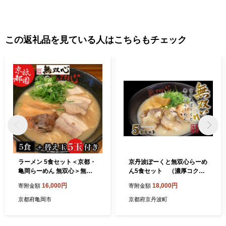
この返礼品を見ている人はこちらもチェック
ラーメン 5食セット＜京都・
京丹波ぽーくと無双心らーめ
亀岡らーめん 無双心＞無双
ん5食セット （濃厚コク
心らーめん 5食【期間限定 替
旨 京都ラーメン・鶏豚骨ス
16,000円
18,000円
寄附金額
寄附金額
え玉5玉付き】◇《ご当地ラ
ープ 自家製麺 京丹波のブ
ーメン コク旨スープ 特製自
ランド豚・京丹波ぽーく使
京都府亀岡市
京都府京丹波町
家製麺 訳あり エコ包装 簡易
用） ※北海道・沖縄は配送
包装 ふるさと納税訳あり 生
不可 [017MU001]
活応援》