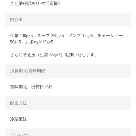
さと納税訳あり 生活応援》
内容量
生麺:130g×5、スープ:250g×5、メンマ:15g×5、チャーシュー:
50g×5、九条ねぎ15g×5
さらに替え玉（生麺:65g×5）追加いたします。
消費期限/賞味期限
賞味期限：出荷日+6日
配送方法
冷蔵配送
アレルゲン