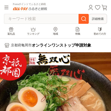
Pontaポイントでふるさと納税
詳細検索
返礼品
ランキング
地域
特集
初めての方
オンラインワンストップ申請対象
京都府亀岡市