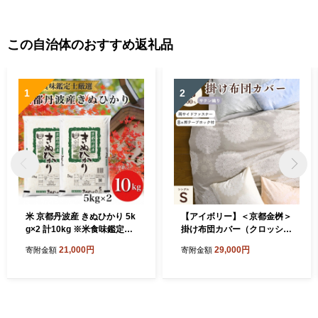
この自治体のおすすめ返礼品
1
2
米 京都丹波産 きぬひかり 5k
【アイボリー】＜京都金桝＞
g×2 計10kg ※米食味鑑定士
掛け布団カバー（クロッシ
厳選 ※精米したてをお届け
ェ）シングル 綿100%◇≪日
21,000円
29,000円
寄附金額
寄附金額
【京都伏見のお米問屋が精
本製 なめらかタッチ 両サイ
米】米 白米 ※沖縄本島・離
ドファスナー ナチュラル 北
島への配送不可
欧風 レース柄 サテン生地 や
わらか なめらか 肌触り抜群
羽毛布団に相性良い 布団カ