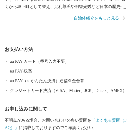
くから城下町として栄え、足利尊氏や明智光秀など日本の歴史が
変わる発信点となったまちでもあります。 秋から春にかけては、
自治体紹介をもっと見る
亀岡盆地一帯に発生する「丹波霧」が、亀岡を象徴する風景とし
て知られています。 特に朝方、かめおか霧のテラスから望む「雲
海」は素晴らしく、絶景をお楽しみいただけます。 新たなランド
マークとしてサンガスタジアム by KYOCERAが完成しました。約
お支払い方法
21,600人の観客収容能力を誇り、Jリーグ 京都サンガF.C.のホーム
スタジアムとして活用されるほか、サッカーやラグビーなどの国
au PAY カード（番号入力不要）
際試合が開催可能な施設であり、音楽や地域振興など、府内最大
au PAY 残高
級のイベント会場として活用が期待されています。
au PAY（auかんたん決済）通信料金合算
クレジットカード決済（VISA、Master、JCB、Diners、AMEX）
お申し込みに関して
不明点がある場合、お問い合わせの多い質問を
「よくある質問（F
AQ）」
に掲載しておりますのでご確認ください。