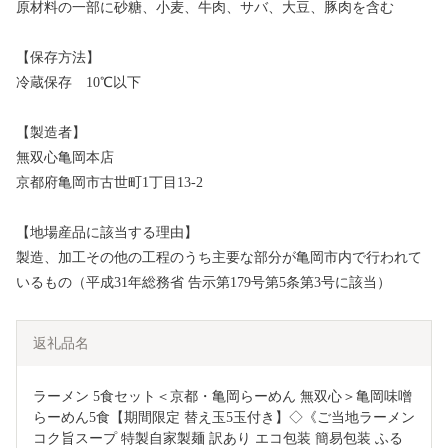
原材料の一部に砂糖、小麦、牛肉、サバ、大豆、豚肉を含む
【保存方法】
冷蔵保存 10℃以下
【製造者】
無双心亀岡本店
京都府亀岡市古世町1丁目13-2
【地場産品に該当する理由】
製造、加工その他の工程のうち主要な部分が亀岡市内で行われて
いるもの（平成31年総務省 告示第179号第5条第3号に該当）
返礼品名
ラーメン 5食セット＜京都・亀岡らーめん 無双心＞亀岡味噌
らーめん5食【期間限定 替え玉5玉付き】◇《ご当地ラーメン 
コク旨スープ 特製自家製麺 訳あり エコ包装 簡易包装 ふる