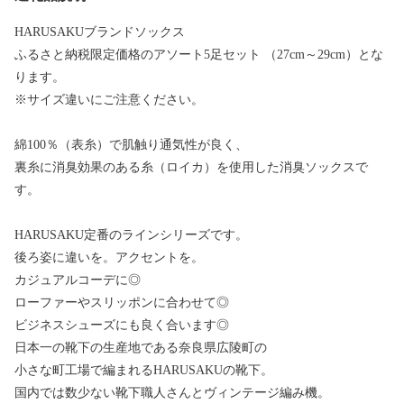
HARUSAKUブランドソックス
ふるさと納税限定価格のアソート5足セット （27cm～29cm）とな
ります。
※サイズ違いにご注意ください。
綿100％（表糸）で肌触り通気性が良く、
裏糸に消臭効果のある糸（ロイカ）を使用した消臭ソックスで
す。
HARUSAKU定番のラインシリーズです。
後ろ姿に違いを。アクセントを。
カジュアルコーデに◎
ローファーやスリッポンに合わせて◎
ビジネスシューズにも良く合います◎
日本一の靴下の生産地である奈良県広陵町の
小さな町工場で編まれるHARUSAKUの靴下。
国内では数少ない靴下職人さんとヴィンテージ編み機。