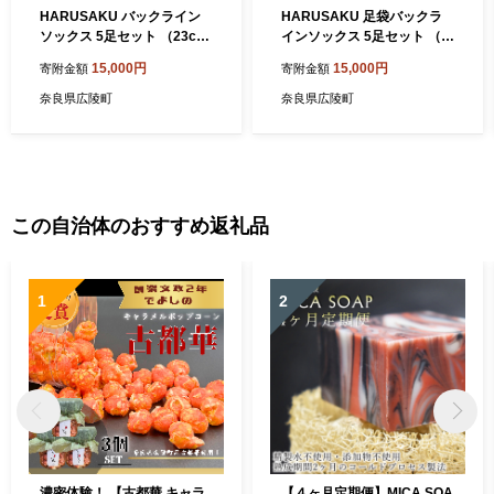
HARUSAKU バックライン
HARUSAKU 足袋バックラ
ソックス 5足セット （23cm
インソックス 5足セット （2
～25cm）
3cm～25cm）
15,000円
15,000円
寄附金額
寄附金額
奈良県広陵町
奈良県広陵町
この自治体のおすすめ返礼品
1
2
濃密体験！ 【古都華 キャラ
【４ヶ月定期便】MICA SOA