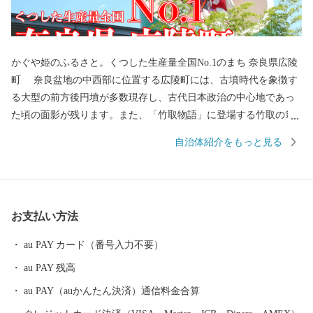
かぐや姫のふるさと。くつした生産量全国No.1のまち 奈良県広陵
町 奈良盆地の中西部に位置する広陵町には、古墳時代を象徴す
る大型の前方後円墳が多数現存し、古代日本政治の中心地であっ
た頃の面影が残ります。また、「竹取物語」に登場する竹取の翁
のモデルとなった讃岐氏に所縁の神社が今に残る"かぐや姫のふる
自治体紹介をもっと見る
さと"としても知られています。 産業面では、靴下産業が戦前か
ら根付き、現在も靴下生産量全国No.1を誇る"くつしたの町"とな
っています。大阪都市圏まで30kmという好立地を生かした農業に
も力を入れており、生で食べられるみずみずしいサラダナスや高
お支払い方法
級いちご「古都華」などの特産品が人気です。 また、広陵町は
住民1人あたりの都市公園面積が約17平方メートルと全国平均（12
au PAY カード（番号入力不要）
平方メートル）大きく上回る公園の多い町でもあります。町の西
au PAY 残高
部には、奈良県内第2位の面積を有する馬見丘陵公園やかぐや姫に
ちなんだ竹取公園など魅力的な公園があり、地元住民に加えて町
au PAY（auかんたん決済）通信料金合算
外や県外からも親子連れなど多くの人たちが訪れる交流の中心地