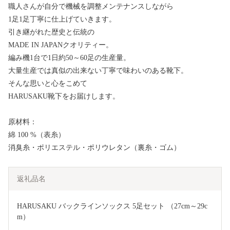
職人さんが自分で機械を調整メンテナンスしながら
1足1足丁寧に仕上げていきます。
引き継がれた歴史と伝統の
MADE IN JAPANクオリティー。
編み機1台で1日約50～60足の生産量。
大量生産では真似の出来ない丁寧で味わいのある靴下。
そんな思いと心をこめて
HARUSAKU靴下をお届けします。
原材料：
綿 100 %（表糸）
消臭糸・ポリエステル・ポリウレタン（裏糸・ゴム）
返礼品名
HARUSAKU バックラインソックス 5足セット （27cm～29c
m）