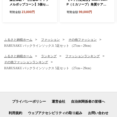
メルポップコーン】3個セッ
P（ミカソープ）角質ケア＆
ト///古都華 ポップコーン ス
美肌サポート洗顔石鹸
23,000円
99,000円
寄附金額
寄附金額
イーツ お菓子 プレゼント ギ
フト奈良県 広陵町
ふるさと納税ホーム
ファッション
その他ファッション
HARUSAKU バックラインソックス 5足セット （27cm～29cm）
ふるさと納税ホーム
ランキング
ファッションランキング
その他ファッションランキング
HARUSAKU バックラインソックス 5足セット （27cm～29cm）
プライバシーポリシー
運営会社
自治体関係者の皆様へ
利用規約
ウェブアクセシビリティの取り組み
お問い合わせ