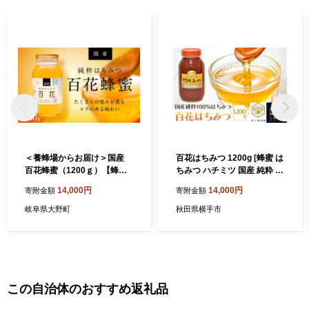
＜養蜂場からお届け＞国産
百花はちみつ 1200g [蜂蜜 は
百花蜂蜜（1200ｇ）【蜂蜜
ちみつ ハチミツ 国産 純粋 天
はちみつ ハチミツ 1.2kg 国
然 無添加 百花 化粧箱 贈り
14,000円
14,000円
寄附金額
寄附金額
産蜂蜜 国産はちみつ 純粋蜂
物]
蜜 純粋はちみつ 百花蜂蜜 百
岐阜県大野町
秋田県横手市
花はちみつ 蜂蜜1200g はち
みつ1.2kg ハチミツ】
この自治体のおすすめ返礼品