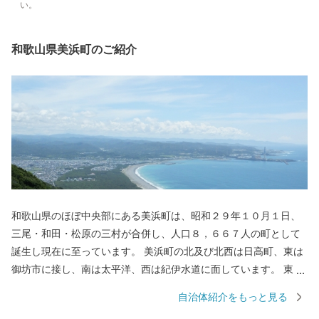
い。
和歌山県美浜町のご紹介
和歌山県のほぼ中央部にある美浜町は、昭和２９年１０月１日、
三尾・和田・松原の三村が合併し、人口８，６６７人の町として
誕生し現在に至っています。 美浜町の北及び北西は日高町、東は
御坊市に接し、南は太平洋、西は紀伊水道に面しています。 東西
約９キロメートル、南北約２．５キロメートル、面積１２．７７
自治体紹介をもっと見る
平方キロメートルの町で、面積では和歌山県下で二番目に狭い町