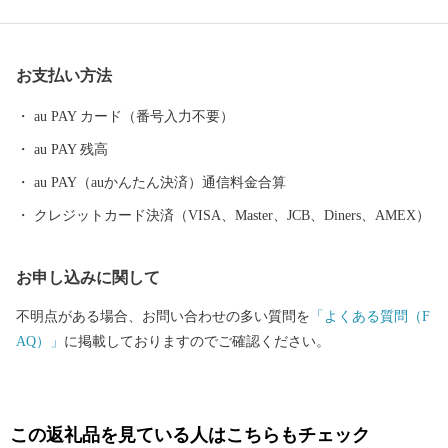
であります。 当地は年間平均気温１６．６度と高く、最暖月で２
７．５度、最寒月で６．３度と温暖ですが、年間平均降水量は
１，８０９ミリで、以前から台風、水害、高潮などの被害を数多
お支払い方法
く受けています。 太平洋に面する砂州海岸には、全長約４．５キ
ロメートル、幅は広い所で約５００メートルの近畿最大の松林
au PAY カード（番号入力不要）
「煙樹ヶ浜（えんじゅがはま）」があります。
au PAY 残高
au PAY（auかんたん決済）通信料金合算
クレジットカード決済（VISA、Master、JCB、Diners、AMEX）
お申し込みに関して
不明点がある場合、お問い合わせの多い質問を
「よくある質問（F
AQ）」
に掲載しておりますのでご確認ください。
この返礼品を見ている人はこちらもチェック