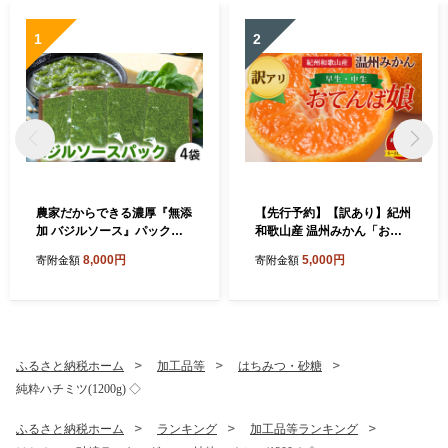
1
2
農家だからできる濃厚『無添
【先行予約】【訳あり】紀州
加 バジルソース』パック入
和歌山産 温州みかん「おて
り4袋
んば娘」約1kg（箱込み）S
8,000円
5,000円
寄附金額
寄附金額
～2L サイズ混合（早生・中
生）
ふるさと納税ホーム
加工品等
はちみつ・砂糖
純粋ハチミツ(1200g) ◇
ふるさと納税ホーム
ランキング
加工品等ランキング