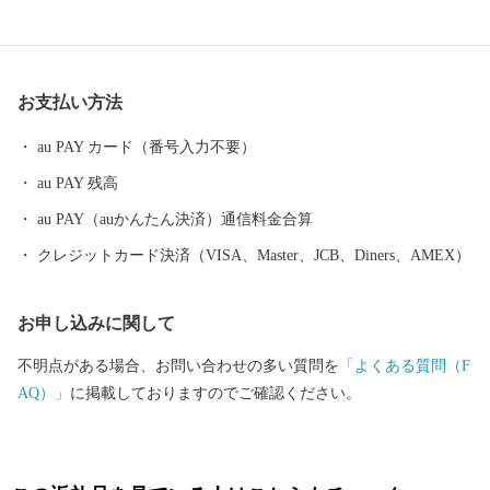
るなど、様々な景観を有しています。 町内には、１０万頭以上
（町人口の約７倍以上）の牛たちが暮らしており、生乳生産量は
「日本一」です。また、沿岸部では秋鮭・アサリやホッキ・ホタ
お支払い方法
テ・希少価値の高いホッカイシマエビなど様々な海産物が豊富に
水揚げされています。
au PAY カード（番号入力不要）
au PAY 残高
au PAY（auかんたん決済）通信料金合算
クレジットカード決済（VISA、Master、JCB、Diners、AMEX）
お申し込みに関して
不明点がある場合、お問い合わせの多い質問を
「よくある質問（F
AQ）」
に掲載しておりますのでご確認ください。