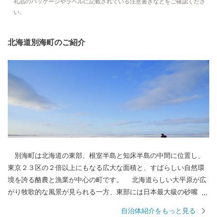
礼品のパッケージやラベルに記載されている注意書きなどをご確認くださ
い。
北海道別海町のご紹介
別海町は北海道の東部、根室半島と知床半島の中間に位置し、
東京２３区の２倍以上にもなる広大な面積と、すばらしい自然環
境を誇る酪農と漁業が中心の町です。 北海道らしい大平原が広
がり牧歌的な風景が見られる一方、東部には日本最大級の砂嘴
（さし）で、ラムサール条約湿地に登録されている「野付半島」
自治体紹介をもっと見る
や、南部には「風蓮湖」があり、野付風蓮道立自然公園を形成す