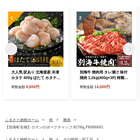
1
2
大人気 訳あり 北海道産 冷凍
別海牛 焼肉用 タレ漬け 味付
ホタテ 400g ほたて ホタテ
焼肉 1.2kg(400g×3P) 特製
帆立 貝柱 海鮮 魚介類 刺身
焼肉用つけだれつき【北海道
8,000円
14,000円
寄附金額
寄附金額
大粒 天然 海鮮 ランキング 大
別海町産】【FF000FA01】
人気 人気 おすすめ 訳あり ）
（株式会社 ファームフー
ズ）（北海道 別海町 肉 にく
牛肉 焼肉 ふるさと納税）（
肉 牛肉 北海道産肉 北海道産
牛肉 道産肉 道産牛肉 肉ギフ
ふるさと納税ホーム
肉
豚肉
ト 牛肉ギフト 肉セット 牛肉
【別海町名物】ロマンのポークチャップ 約700g PR0000001
セット 肉お取り寄せ 牛肉お
取り寄せ 肉送料無料 牛肉送
ふるさと納税ホーム
肉
その他肉・加工品
料無料 焼肉 牛肉 焼肉 和牛