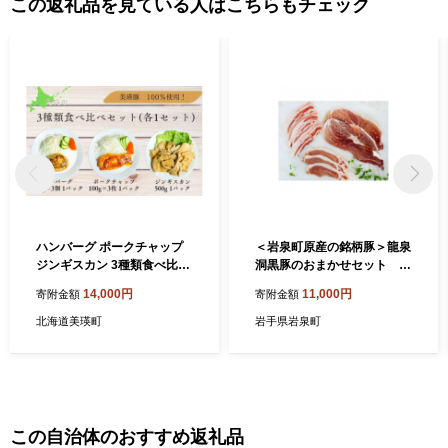
この返礼品を見ている人はこちらもチェック
ハンバーグ ポークチャップ
＜岩泉町原産の銘柄豚＞龍泉
ジンギスカン 3種類食べ比べ
洞黒豚のおまかせセット 7
セット(各1パック) | 美瑛 美
00g【1399947】
14,000円
11,000円
寄附金額
寄附金額
瑛町 北海道 北海道美瑛 北海
道美瑛町 豚 豚肉 ポーク 冷凍
北海道美瑛町
岩手県岩泉町
冷凍食品 [014-90]
この自治体のおすすめ返礼品