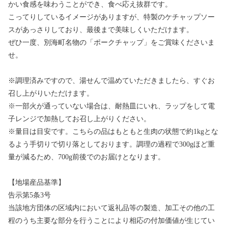
かい食感を味わうことができ、食べ応え抜群です。
こってりしているイメージがありますが、特製のケチャップソー
スがあっさりしており、最後まで美味しくいただけます。
ぜひ一度、別海町名物の「ポークチャップ」をご賞味くださいま
せ。
※調理済みですので、湯せんで温めていただきましたら、すぐお
召し上がりいただけます。
※一部火が通っていない場合は、耐熱皿にいれ、ラップをして電
子レンジで加熱してお召し上がりください。
※量目は目安です。こちらの品はもともと生肉の状態で約1kgとな
るよう手切りで切り落としております。調理の過程で300gほど重
量が減るため、700g前後でのお届けとなります。
【地場産品基準】
告示第5条3号
当該地方団体の区域内において返礼品等の製造、加工その他の工
程のうち主要な部分を行うことにより相応の付加価値が生じてい