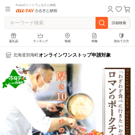
Pontaポイントでふるさと納税
詳細検索
返礼品
ランキング
地域
特集
初めての方
オンラインワンストップ申請対象
北海道別海町