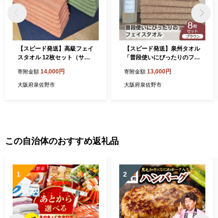
【スピード発送】高級フェイ
【スピード発送】泉州タオル
スタオル 12枚セット（サー
「普段使いにぴったりのフェ
モンピンク・モスグリーン）
イスタオル」８枚セット（ブ
14,000円
13,000円
寄附金額
寄附金額
【泉州タオル 国産 吸水 普段
ラウン）【泉州タオル 国産
使い 無地 シンプル 日用品 家
吸水 普段使い 無地 シンプル
大阪府泉佐野市
大阪府泉佐野市
族 ファミリー 260匁】 G453
日用品 家族 ファミリー】 G4
9
908
この自治体のおすすめ返礼品
1
2