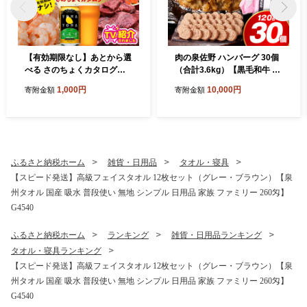
【有効期限なし】あとから選
肉の泉佐野 ハンバーグ 30個
べる さのちょくカタログ
（合計3.6kg）【黒毛和牛 な
（寄附1,000円コース）【泉
にわポーク入り 120g×30個
1,000円
10,000円
寄附金額
寄附金額
佐野市 ふるさとギフト 4000
小分け 冷凍 ストック 人気 総
品以上 高評価 肉 ビール 海鮮
菜 はんばーぐ 訳あり 簡単調
野菜 定期便 タオル ティッシ
理 おかず お弁当】 CFX0115
ュ 後から カタログギフト あ
とからセレクト】 sn020
ふるさと納税ホーム
雑貨・日用品
タオル・寝具
【スピード発送】高級フェイスタオル 12枚セット（グレー・ブラウン）【泉
州タオル 国産 吸水 普段使い 無地 シンプル 日用品 家族 ファミリー 260匁】
G4540
ふるさと納税ホーム
ランキング
雑貨・日用品ランキング
タオル・寝具ランキング
【スピード発送】高級フェイスタオル 12枚セット（グレー・ブラウン）【泉
州タオル 国産 吸水 普段使い 無地 シンプル 日用品 家族 ファミリー 260匁】
G4540