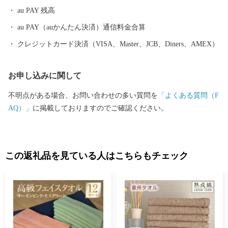
す。 平成6年9月に開港した関空によるインパクトを最大限に活用
au PAY 残高
し、世界と日本を結ぶ玄関都市として、21世紀にふさわしい国際
都市をめざしてまちづくりに取り組んでいます。
au PAY（auかんたん決済）通信料金合算
クレジットカード決済（VISA、Master、JCB、Diners、AMEX）
お申し込みに関して
不明点がある場合、お問い合わせの多い質問を
「よくある質問（F
AQ）」
に掲載しておりますのでご確認ください。
この返礼品を見ている人はこちらもチェック