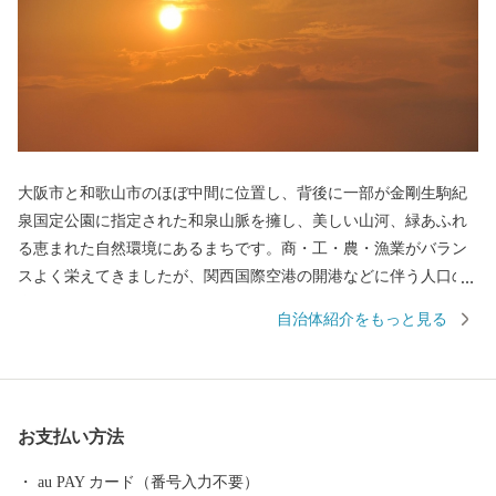
大阪市と和歌山市のほぼ中間に位置し、背後に一部が金剛生駒紀
泉国定公園に指定された和泉山脈を擁し、美しい山河、緑あふれ
る恵まれた自然環境にあるまちです。商・工・農・漁業がバラン
スよく栄えてきましたが、関西国際空港の開港などに伴う人口の
増加とともに、商業・サービス業が盛んになっています。 名前の
自治体紹介をもっと見る
由来は、中世以来の村名「佐野」に旧国名和泉を冠したもので、
伝承では「狭い原野」ということから「狭野」というようにな
り、それが転じて「佐野」とよばれるようになったといわれてい
ます。 昭和23年4月1日、佐野町の市制施行により泉佐野市（いず
お支払い方法
みさのし）が誕生し、昭和29年、南中通村、日根野村、長滝村、
上之郷村、大土村の5カ村が合併し、現在の市域が形成されていま
au PAY カード（番号入力不要）