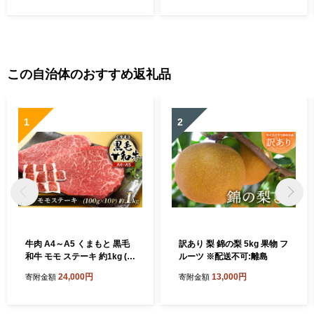
ゲ 5種類 おつまみ おかず 惣
菜 熊本県 湯前町
この自治体のおすすめ返礼品
1
2
牛肉 A4～A5 くまもと 黒毛
訳あり 梨 錦の梨 5kg 果物 フ
和牛 モモ ステーキ 約1kg (1
ルーツ ※配送不可:離島
00g×10p) 肉 お肉 小分け ※
24,000円
13,000円
寄附金額
寄附金額
配送不可：離島