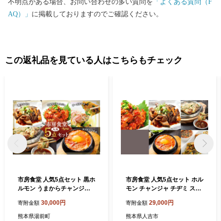
不明点がある場合、お問い合わせの多い質問を
「よくある質問（F
AQ）」
に掲載しておりますのでご確認ください。
この返礼品を見ている人はこちらもチェック
市房食堂 人気5点セット 黒ホ
市房食堂 人気5点セット ホル
ルモン うまからチャンジャ
モン チャンジャ チヂミ スン
海鮮チヂミ チーズチヂミ ス
ドゥブチゲ
30,000円
29,000円
寄附金額
寄附金額
ンドゥブチゲ ホルモン チャ
ンジャ チヂミ スンドゥブ チ
熊本県湯前町
熊本県人吉市