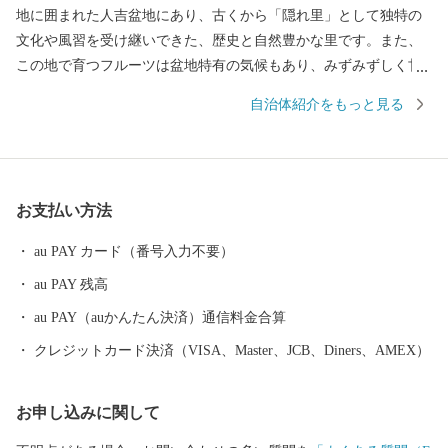
地に囲まれた人吉盆地にあり、古くから「隠れ里」として独特の
文化や風習を受け継いできた、歴史と自然豊かな里です。また、
この地で育つフルーツは盆地特有の気候もあり、みずみずしく甘
いことが特徴です。人口約1万人の町ですが、水、空気、自然、
自治体紹介をもっと見る
食、そして「球磨焼酎」と、楽しみが多い豊かな町です。ぜひ一
度お越しください。
お支払い方法
au PAY カード（番号入力不要）
au PAY 残高
au PAY（auかんたん決済）通信料金合算
クレジットカード決済（VISA、Master、JCB、Diners、AMEX）
お申し込みに関して