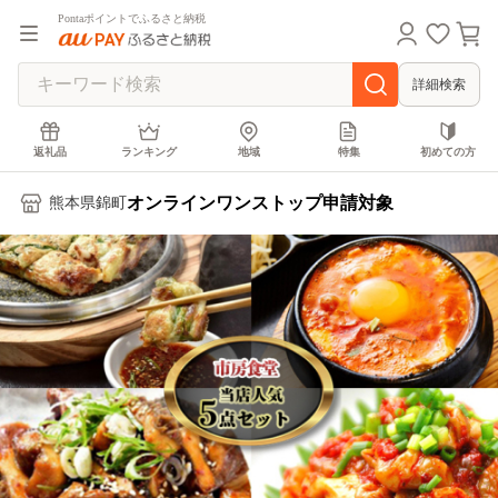
Pontaポイントでふるさと納税
詳細検索
返礼品
ランキング
地域
特集
初めての方
オンラインワンストップ申請対象
熊本県錦町