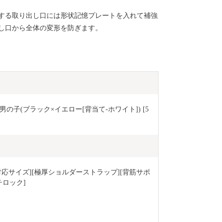
する取り出し口には形状記憶プレートを入れて補強
し口から全体の変形を防ぎます。
 男の子(ブラック×イエロー[背当て-ホワイト]) [5
対応サイズ][極厚ショルダーストラップ][背筋サポ
チロック]