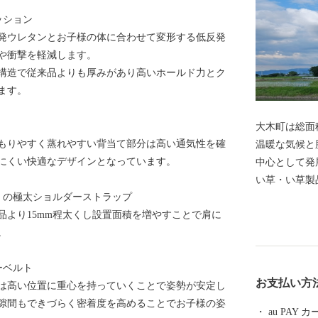
ッション
発ウレタンとお子様の体に合わせて変形する低反発
や衝撃を軽減します。
構造で従来品よりも厚みがあり高いホールド力とク
ます。
大木町は総面
もりやすく蒸れやすい背当て部分は高い通気性を確
温暖な気候と
にくい快適なデザインとなっています。
中心として発
い草・い草製
」の極太ショルダーストラップ
ています。私
品より15mm程太くし設置面積を増やすことで肩に
す「食の景観
。
やグリーンア
などのキノコ
ーベルト
具を中心とし
お支払い方
は高い位置に重心を持っていくことで姿勢が安定し
隙間もできづらく密着度を高めることでお子様の姿
au PAY