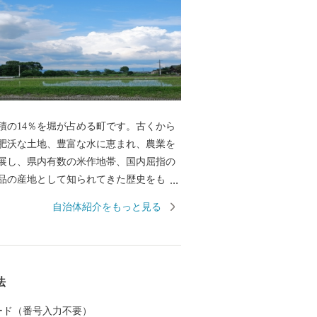
積の14％を堀が占める町です。古くから
肥沃な土地、豊富な水に恵まれ、農業を
展し、県内有数の米作地帯、国内屈指の
品の産地として知られてきた歴史をもっ
たちが生きるうえで大切な食物を作り出
自治体紹介をもっと見る
」が広がっています。近年では、イチゴ
スパラガスなどの野菜やエノキ、シメジ
類の施設型農業が盛んです。その他、家
た木工業なども多彩に展開しています。
法
 カード（番号入力不要）