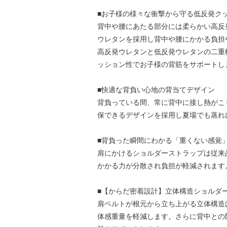
■お子様の様々な衝撃から守る低反発ク
背中や腰にあたる部分には柔らかい高反
ウレタンを採用し背中や腰にかかる負担
高反発ウレタンと低反発ウレタンの二重
ッション性でお子様の背筋をサポートし
■快適な背負い心地の背当てデザイン
背負っている間、常に背中に接し熱がこ
保できるデザインを採用し夏場でも蒸れ
■背負った瞬間にわかる「重くない感覚
肩にかけるショルダーストラップは従来
かかる力が分散され負担が軽減されます
■【からだ密着設計】立体構造ショルダ
肩ベルトが根元から立ち上がる立体構造
体感重量を軽減します。さらに背中との