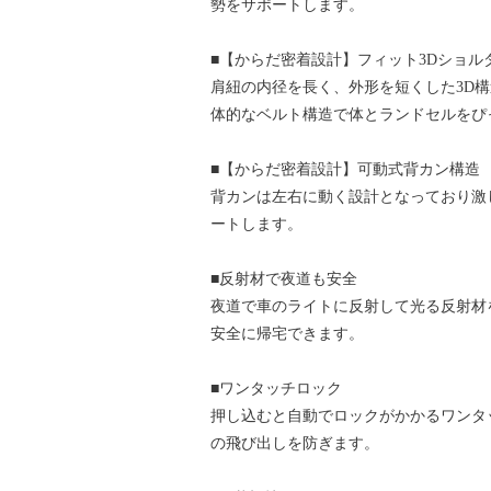
勢をサポートします。
■【からだ密着設計】フィット3Dショル
肩紐の内径を長く、外形を短くした3D
体的なベルト構造で体とランドセルをぴ
■【からだ密着設計】可動式背カン構造
背カンは左右に動く設計となっており激
ートします。
■反射材で夜道も安全
夜道で車のライトに反射して光る反射材
安全に帰宅できます。
■ワンタッチロック
押し込むと自動でロックがかかるワンタ
の飛び出しを防ぎます。