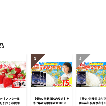
品
3
4
約>【アフター保
【最短7営業日以内発送】令
【最短7営業日以内
あまおう 福岡県JA
和7年産 福岡県産米100％使
和7年産 福岡県産米1