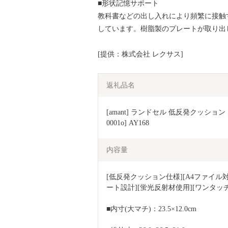
■形状記憶サポート
教科書などの出し入れにより頻繁に接触
しています。樹脂製のプレートが取り出
[提供：株式会社 レクサス]
返礼品名
[amant] ランドセル 低反発クッション
0001o] AY168
内容量
[低反発クッション仕様][A4ファイル
ート設計][蛍光反射材使用][ワンタッ
■内寸(大マチ)：23.5×12.0cm