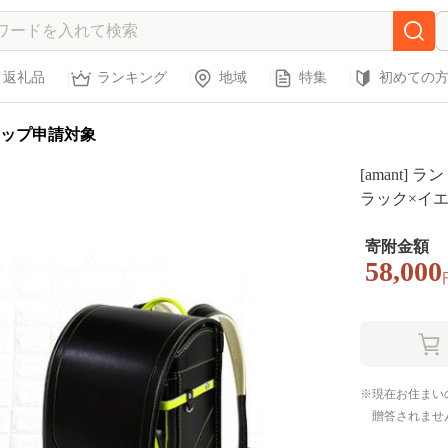
返礼品
ランキング
地域
特集
初めての
ップ申請対象
[amant]
ラック×イエロ
168
寄附金額
58,000
現在お住まい
贈答されませ