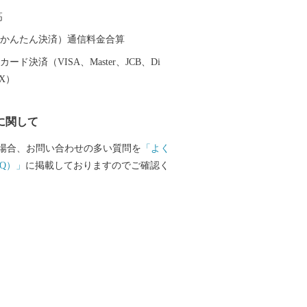
高
（auかんたん決済）通信料金合算
ード決済（VISA、Master、JCB、Di
EX）
に関して
場合、お問い合わせの多い質問を
「よく
Q）」
に掲載しておりますのでご確認く