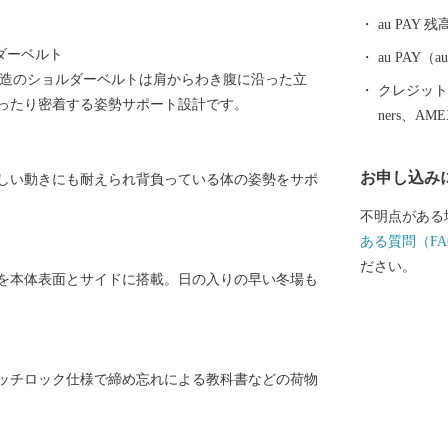
au PAY 残
ダーベルト
au PAY
構造のショルダーベルトは肩からわき腹に沿った立
クレジットカ
ったり密着する姿勢サポート設計です。
ners、AM
お申し込み
しい動きにも耐えられ背負っている体の姿勢をサポ
不明点がある
ある質問（FA
ださい。
を本体表面とサイドに搭載。日の入りの早い冬場も
ッチロック仕様で締め忘れによる教科書などの荷物