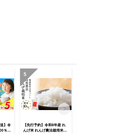
5
6
発送】令
【先行予約】令和8年産 れ
【令和7年産】 福岡県 大木
00％使
んげ米 れんげ農法栽培米
町産 ひのひかり 5kg BC0