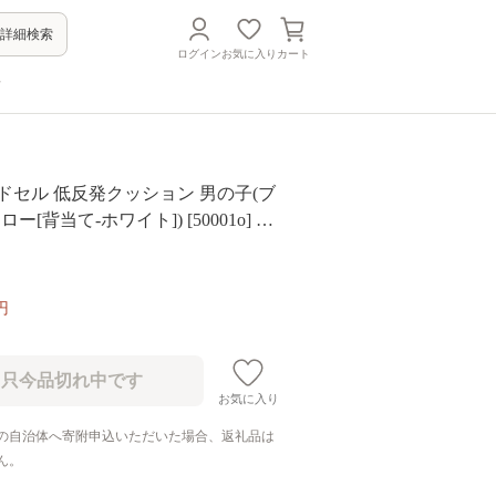
詳細検索
ログイン
お気に入り
カート
方
 ランドセル 低反発クッション 男の子(ブ
ー[背当て-ホワイト]) [50001o] AY
円
お気に入り
の自治体へ寄附申込いただいた場合、返礼品は
ん。