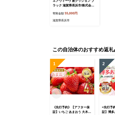
エアウィーヴ 座クッション ブ
ラック 滋賀県長浜市/株式会社
エアウィーヴ [AQBV029] エア
55,000円
寄附金額
ウィーブ クッション 椅子用ク
ッション 座布団 高反発クッシ
滋賀県長浜市
ョン エアリーブ エアリーヴ エ
アウィーブ クッション ふとん
寝具 人気 ギフト 贈答 プレゼン
ト
この自治体のおすすめ返礼
1
2
《先行予約》【アフター保
<先行予
証】いちご あまおう 大木町
証】博多