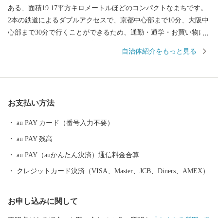
ある、面積19.17平方キロメートルほどのコンパクトなまちです。
2本の鉄道によるダブルアクセスで、京都中心部まで10分、大阪中
心部まで30分で行くことができるため、通勤・通学・お買い物に
とっても便利！ 多くの子育て世代に選ばれ続けるまちでもあり
自治体紹介をもっと見る
ます。 一方で、市内には西山連峰をはじめとする豊かな自然が残
り、田園風景が広がるのんびりとした雰囲気も人気の理由。市の
名前にもある「長岡京」の都がかつて置かれた地でもあり、ま
た、戦国一の知将「明智光秀」が最期の夜を過ごした勝龍寺城
お支払い方法
（現在は勝竜寺城公園として整備）が今も残るなど、豊かな歴史
資源に彩られた街でもあります。 京都府長岡京市の見どころ 明智
au PAY カード（番号入力不要）
光秀最期の城 勝竜寺城公園 本能寺の変の後、「山崎・勝龍寺城
au PAY 残高
の合戦」の舞台ともなった勝龍寺城。細川忠興と明智光秀の娘・
玉（のちの細川ガラシャ）の輿入れを再現した「ガラシャ祭」の
au PAY（auかんたん決済）通信料金合算
メイン会場でもあります。展示室には、光秀や玉などゆかりの人
クレジットカード決済（VISA、Master、JCB、Diners、AMEX）
物の資料を展示しています。 京都随一のキリシマツツジ 長岡天
満宮 学問の神様・菅原道真公を祀る長岡天満宮は、キリシマツツ
お申し込みに関して
ジの名所として知られています。樹齢約170年の燃えるような真紅
に染まったツツジの回廊は圧巻の景色です。 京都屈指のもみじ