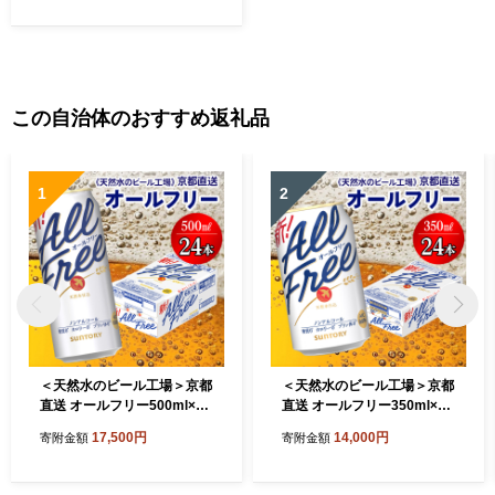
この自治体のおすすめ返礼品
1
2
＜天然水のビール工場＞京都
＜天然水のビール工場＞京都
直送 オールフリー500ml×24
直送 オールフリー350ml×24
本 [1505]
本 [1503]
17,500円
14,000円
寄附金額
寄附金額