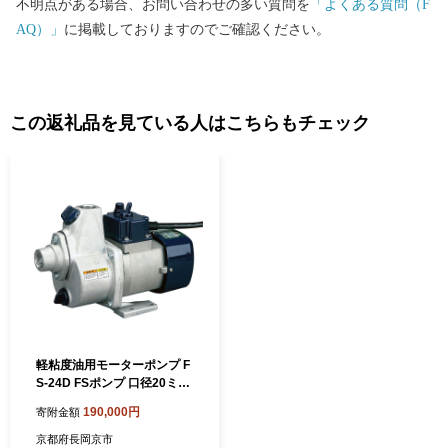
不明点がある場合、お問い合わせの多い質問を
「よくある質問（F
寺 光明寺 西山浄土宗の総本山。数百本のモミジが彩りを添える
AQ）」
に掲載しておりますのでご確認ください。
約2万坪に及ぶ境内では、視界一面を紅葉に染める約200ｍの「も
みじ参道」があり、フォトジェニックなもみじシーンに出会えま
す。 四季折々の花手水で話題 柳谷観音 楊谷寺 平安時代より眼
病を癒す祈願所として、皇室をはじめあらゆる人々に信仰されて
この返礼品を見ている人はこちらもチェック
きた由緒あるお寺です。近年、手水鉢に四季折々の花々を彩る花
手水がSNSで話題沸騰中。初夏は40種、約5,000株のアジサイ、秋
には紅葉が楽しめます。
軽粘度油用モーターポンプ F
S-24D FSポンプ 口径20ミリ
DC-24V [0842]
190,000円
寄附金額
京都府長岡京市