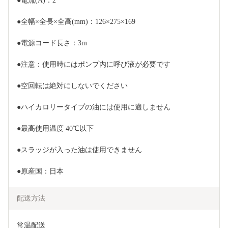
●電流(A)：2
●全幅×全長×全高(mm)：126×275×169
●電源コード長さ：3m
●注意：使用時にはポンプ内に呼び液が必要です
●空回転は絶対にしないでください
●ハイカロリータイプの油には使用に適しません
●最高使用温度 40℃以下
●スラッジが入った油は使用できません
●原産国：日本
配送方法
常温配送