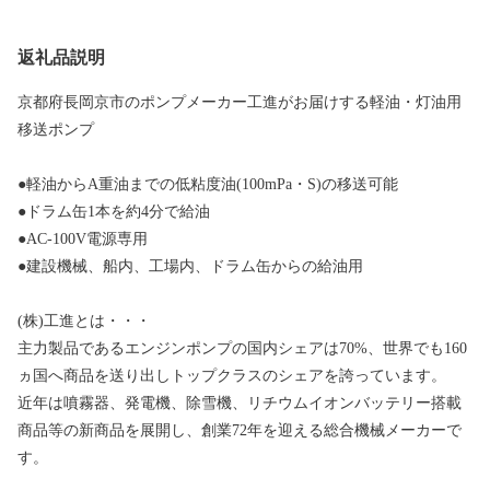
返礼品説明
京都府長岡京市のポンプメーカー工進がお届けする軽油・灯油用
移送ポンプ
●軽油からA重油までの低粘度油(100mPa・S)の移送可能
●ドラム缶1本を約4分で給油
●AC-100V電源専用
●建設機械、船内、工場内、ドラム缶からの給油用
(株)工進とは・・・
主力製品であるエンジンポンプの国内シェアは70%、世界でも160
ヵ国へ商品を送り出しトップクラスのシェアを誇っています。
近年は噴霧器、発電機、除雪機、リチウムイオンバッテリー搭載
商品等の新商品を展開し、創業72年を迎える総合機械メーカーで
す。